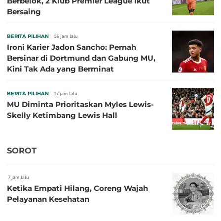
Berbelok, 2 Klub Premier League Ikut
Bersaing
BERITA PILIHAN
16 jam lalu
Ironi Karier Jadon Sancho: Pernah
Bersinar di Dortmund dan Gabung MU,
Kini Tak Ada yang Berminat
BERITA PILIHAN
17 jam lalu
MU Diminta Prioritaskan Myles Lewis-
Skelly Ketimbang Lewis Hall
SOROT
7 jam lalu
Ketika Empati Hilang, Coreng Wajah
Pelayanan Kesehatan