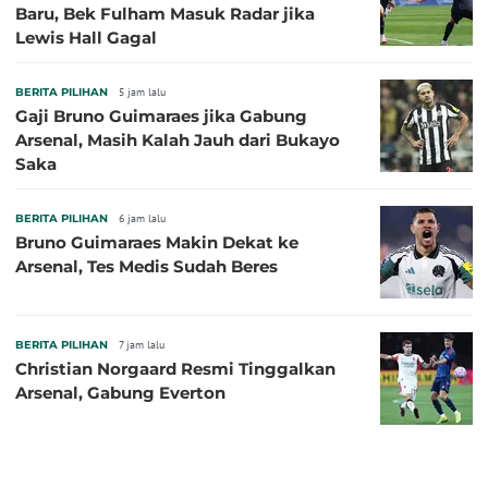
Baru, Bek Fulham Masuk Radar jika
Lewis Hall Gagal
BERITA PILIHAN
5 jam lalu
Gaji Bruno Guimaraes jika Gabung
Arsenal, Masih Kalah Jauh dari Bukayo
Saka
BERITA PILIHAN
6 jam lalu
Bruno Guimaraes Makin Dekat ke
Arsenal, Tes Medis Sudah Beres
BERITA PILIHAN
7 jam lalu
Christian Norgaard Resmi Tinggalkan
Arsenal, Gabung Everton