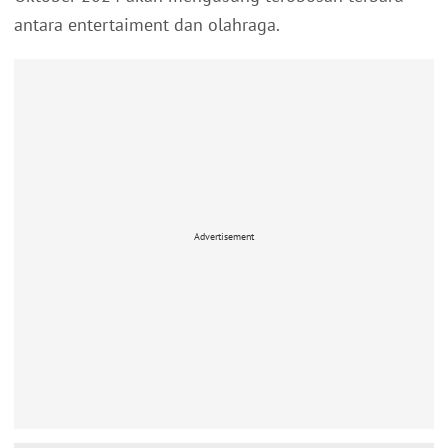
antara entertaiment dan olahraga.
Advertisement