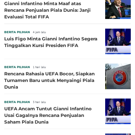
Gianni Infantino Minta Maaf atas
Rencana Penjualan Piala Dunia: Janji
Evaluasi Total FIFA
BERITA PILIHAN
4 jam lalu
Luis Figo Minta Gianni Infantino Segera
Tinggalkan Kursi Presiden FIFA
BERITA PILIHAN
1 hari lalu
Rencana Rahasia UEFA Bocor, Siapkan
Turnamen Baru untuk Menyaingi Piala
Dunia
BERITA PILIHAN
3 hari lalu
UEFA Ancam Tuntut Gianni Infantino
Usai Gagalnya Rencana Penjualan
Saham Piala Dunia