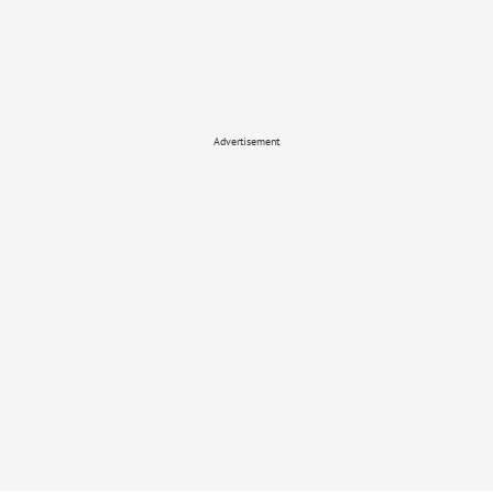
Advertisement