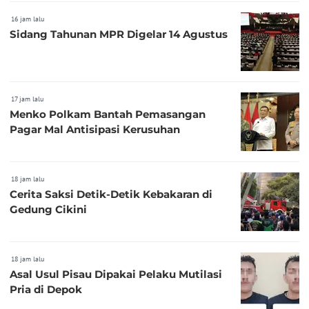
16 jam lalu
Sidang Tahunan MPR Digelar 14 Agustus
17 jam lalu
Menko Polkam Bantah Pemasangan
Pagar Mal Antisipasi Kerusuhan
18 jam lalu
Cerita Saksi Detik-Detik Kebakaran di
Gedung Cikini
18 jam lalu
Asal Usul Pisau Dipakai Pelaku Mutilasi
Pria di Depok