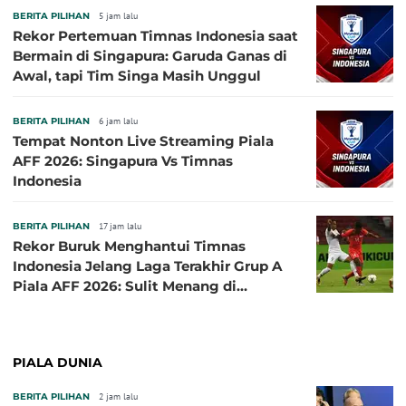
BERITA PILIHAN
5 jam lalu
Rekor Pertemuan Timnas Indonesia saat
Bermain di Singapura: Garuda Ganas di
Awal, tapi Tim Singa Masih Unggul
BERITA PILIHAN
6 jam lalu
Tempat Nonton Live Streaming Piala
AFF 2026: Singapura Vs Timnas
Indonesia
BERITA PILIHAN
17 jam lalu
Rekor Buruk Menghantui Timnas
Indonesia Jelang Laga Terakhir Grup A
Piala AFF 2026: Sulit Menang di
Kandang Singapura
PIALA DUNIA
BERITA PILIHAN
2 jam lalu