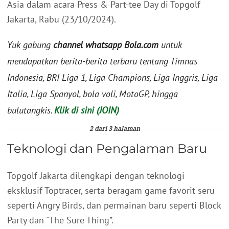
Asia dalam acara Press & Part-tee Day di Topgolf
Jakarta, Rabu (23/10/2024).
Yuk gabung
channel whatsapp Bola.com
untuk
mendapatkan berita-berita terbaru tentang Timnas
Indonesia, BRI Liga 1, Liga Champions, Liga Inggris, Liga
Italia, Liga Spanyol, bola voli, MotoGP, hingga
bulutangkis.
Klik di sini (JOIN)
2 dari 3 halaman
Teknologi dan Pengalaman Baru
Topgolf Jakarta dilengkapi dengan teknologi
eksklusif Toptracer, serta beragam game favorit seru
seperti Angry Birds, dan permainan baru seperti Block
Party dan "The Sure Thing”.