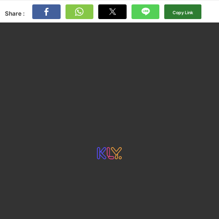
Share :
Copy Link