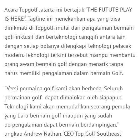
Acara Topgolf Jalarta ini bertajuk "THE FUTUTE PLAY
IS HERE". Tagline ini menekankan apa yang bisa
dinikmati di Topgolf, mulai dari pengalaman bermain
golf inklusif dan berteknologi canggih antara lain
dengan setiap bolanya dilengkapi teknologi pelacak
modern. Teknologi terkini tersebut mampu membantu
orang awam bermain golf dengan menarik tanpa
harus memiliki pengalaman dalam bermain Golf.
"Versi permaina golf kami akan berbeda. Seluruh
permainan golf dapat dimainkan oleh siapapun.
Teknologi kami akan memudahkan seorang pemula
yang baru bermain golf maupun yang sudah
berpengalaman dapat bermain berdampingan,"
ungkap Andrew Nathan, CEO Top Golf Southeast