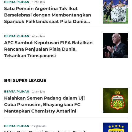
BERITA PILIHAN
4 hari lalu
Satu Pemain Argentina Tak Ikut
Berselebrasi dengan Membentangkan
Spanduk Falklands saat Piala Dunia
2026, Jadi Sasaran Kritik
BERITA PILIHAN
4 hari lalu
AFC Sambut Keputusan FIFA Batalkan
Rencana Penjualan Piala Dunia,
Tekankan Transparansi
BRI SUPER LEAGUE
BERITA PILIHAN
1 jam lalu
Kalahkan Semen Padang dalam Uji
Coba Pramusim, Bhayangkara FC
Mantapkan Chemistry Antarlini
BERITA PILIHAN
19 jam lalu