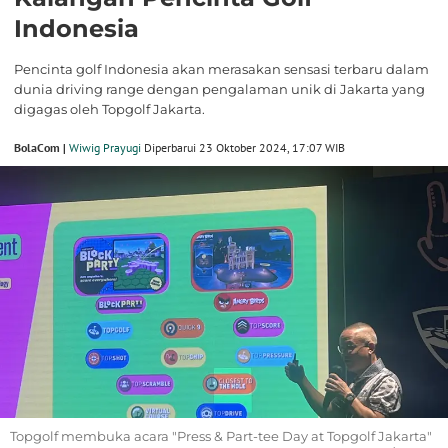
Indonesia
Pencinta golf Indonesia akan merasakan sensasi terbaru dalam
dunia driving range dengan pengalaman unik di Jakarta yang
digagas oleh Topgolf Jakarta.
BolaCom |
Wiwig Prayugi
Diperbarui 23 Oktober 2024, 17:07 WIB
Topgolf membuka acara "Press & Part-tee Day at Topgolf Jakarta"