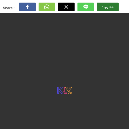
Share :
Copy Link