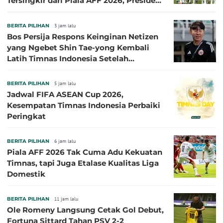
Tersingkir dari Piala AFF 2026, Presiden
Persija Pasang Badan
BERITA PILIHAN
3 jam lalu
Bos Persija Respons Keinginan Netizen
yang Ngebet Shin Tae-yong Kembali
Latih Timnas Indonesia Setelah
Tersingkir dari Piala AFF 2026
BERITA PILIHAN
5 jam lalu
Jadwal FIFA ASEAN Cup 2026,
Kesempatan Timnas Indonesia Perbaiki
Peringkat
BERITA PILIHAN
6 jam lalu
Piala AFF 2026 Tak Cuma Adu Kekuatan
Timnas, tapi Juga Etalase Kualitas Liga
Domestik
BERITA PILIHAN
11 jam lalu
Ole Romeny Langsung Cetak Gol Debut,
Fortuna Sittard Tahan PSV 2-2