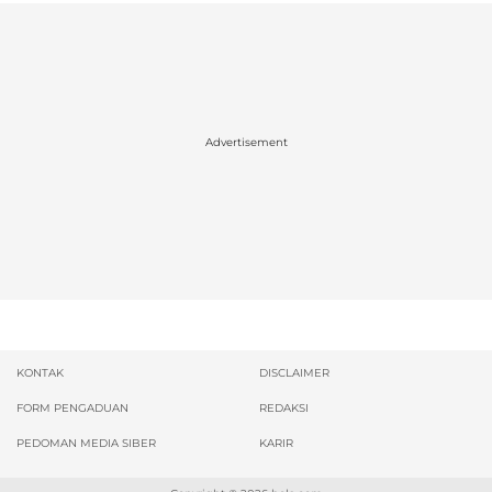
Advertisement
KONTAK
DISCLAIMER
FORM PENGADUAN
REDAKSI
PEDOMAN MEDIA SIBER
KARIR