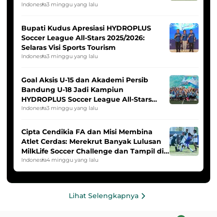
Indonesia Putri
Indonesia
3 minggu yang lalu
Bupati Kudus Apresiasi HYDROPLUS
Soccer League All-Stars 2025/2026:
Selaras Visi Sports Tourism
Indonesia
3 minggu yang lalu
Goal Aksis U-15 dan Akademi Persib
Bandung U-18 Jadi Kampiun
HYDROPLUS Soccer League All-Stars
2025/2026
Indonesia
3 minggu yang lalu
Cipta Cendikia FA dan Misi Membina
Atlet Cerdas: Merekrut Banyak Lulusan
MilkLife Soccer Challenge dan Tampil di
HYDROPLUS Soccer League
Indonesia
4 minggu yang lalu
Lihat Selengkapnya