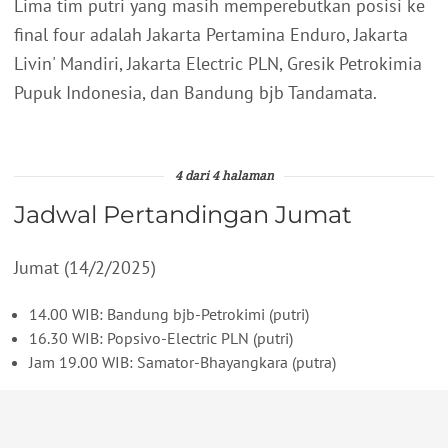
Lima tim putri yang masih memperebutkan posisi ke
final four adalah Jakarta Pertamina Enduro, Jakarta
Livin' Mandiri, Jakarta Electric PLN, Gresik Petrokimia
Pupuk Indonesia, dan Bandung bjb Tandamata.
4 dari 4 halaman
Jadwal Pertandingan Jumat
Jumat (14/2/2025)
14.00 WIB: Bandung bjb-Petrokimi (putri)
16.30 WIB: Popsivo-Electric PLN (putri)
Jam 19.00 WIB: Samator-Bhayangkara (putra)