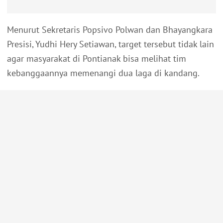
Menurut Sekretaris Popsivo Polwan dan Bhayangkara
Presisi, Yudhi Hery Setiawan, target tersebut tidak lain
agar masyarakat di Pontianak bisa melihat tim
kebanggaannya memenangi dua laga di kandang.