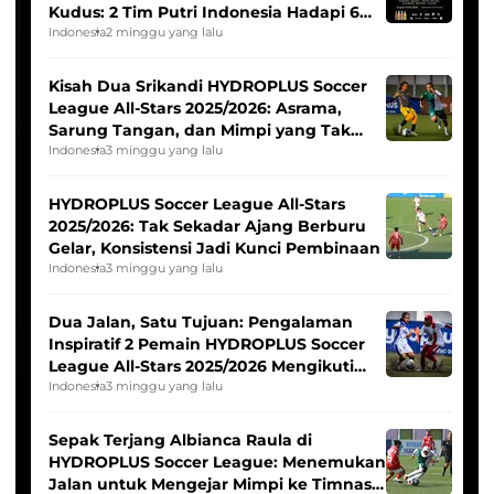
Kudus: 2 Tim Putri Indonesia Hadapi 6
Tim Asia
Indonesia
2 minggu yang lalu
Kisah Dua Srikandi HYDROPLUS Soccer
League All-Stars 2025/2026: Asrama,
Sarung Tangan, dan Mimpi yang Tak
Pernah Padam
Indonesia
3 minggu yang lalu
HYDROPLUS Soccer League All-Stars
2025/2026: Tak Sekadar Ajang Berburu
Gelar, Konsistensi Jadi Kunci Pembinaan
Indonesia
3 minggu yang lalu
Dua Jalan, Satu Tujuan: Pengalaman
Inspiratif 2 Pemain HYDROPLUS Soccer
League All-Stars 2025/2026 Mengikuti
Seleksi Timnas Indonesia Putri
Indonesia
3 minggu yang lalu
Sepak Terjang Albianca Raula di
HYDROPLUS Soccer League: Menemukan
Jalan untuk Mengejar Mimpi ke Timnas