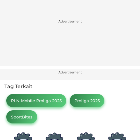
Advertisement
Advertisement
Tag Terkait
PLN Mobile Proliga 2025
Proliga 2025
SportBites