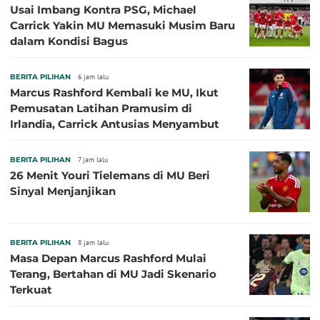
Usai Imbang Kontra PSG, Michael
Carrick Yakin MU Memasuki Musim Baru
dalam Kondisi Bagus
BERITA PILIHAN
6 jam lalu
Marcus Rashford Kembali ke MU, Ikut
Pemusatan Latihan Pramusim di
Irlandia, Carrick Antusias Menyambut
BERITA PILIHAN
7 jam lalu
26 Menit Youri Tielemans di MU Beri
Sinyal Menjanjikan
BERITA PILIHAN
8 jam lalu
Masa Depan Marcus Rashford Mulai
Terang, Bertahan di MU Jadi Skenario
Terkuat