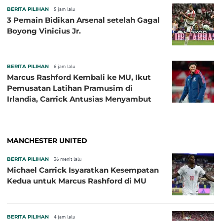
BERITA PILIHAN
5 jam lalu
3 Pemain Bidikan Arsenal setelah Gagal
Boyong Vinicius Jr.
BERITA PILIHAN
6 jam lalu
Marcus Rashford Kembali ke MU, Ikut
Pemusatan Latihan Pramusim di
Irlandia, Carrick Antusias Menyambut
MANCHESTER UNITED
BERITA PILIHAN
36 menit lalu
Michael Carrick Isyaratkan Kesempatan
Kedua untuk Marcus Rashford di MU
BERITA PILIHAN
4 jam lalu