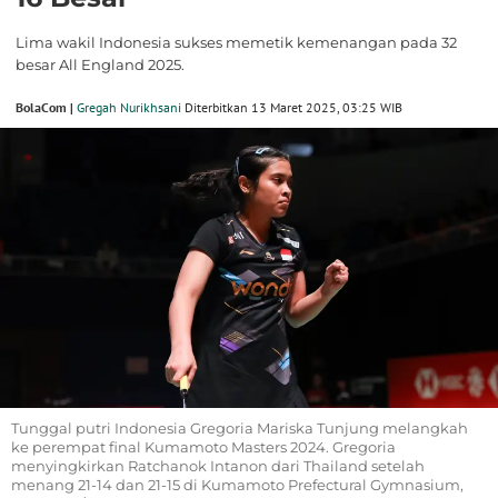
Lima wakil Indonesia sukses memetik kemenangan pada 32
besar All England 2025.
BolaCom |
Gregah Nurikhsani
Diterbitkan 13 Maret 2025, 03:25 WIB
Tunggal putri Indonesia Gregoria Mariska Tunjung melangkah
ke perempat final Kumamoto Masters 2024. Gregoria
menyingkirkan Ratchanok Intanon dari Thailand setelah
menang 21-14 dan 21-15 di Kumamoto Prefectural Gymnasium,