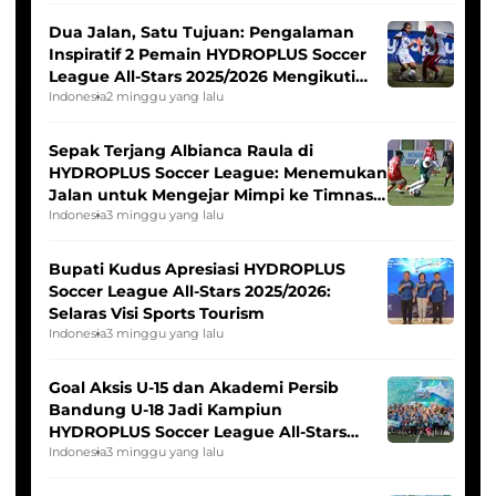
Dua Jalan, Satu Tujuan: Pengalaman
Inspiratif 2 Pemain HYDROPLUS Soccer
League All-Stars 2025/2026 Mengikuti
Seleksi Timnas Indonesia Putri
Indonesia
2 minggu yang lalu
Sepak Terjang Albianca Raula di
HYDROPLUS Soccer League: Menemukan
Jalan untuk Mengejar Mimpi ke Timnas
Indonesia Putri
Indonesia
3 minggu yang lalu
Bupati Kudus Apresiasi HYDROPLUS
Soccer League All-Stars 2025/2026:
Selaras Visi Sports Tourism
Indonesia
3 minggu yang lalu
Goal Aksis U-15 dan Akademi Persib
Bandung U-18 Jadi Kampiun
HYDROPLUS Soccer League All-Stars
2025/2026
Indonesia
3 minggu yang lalu