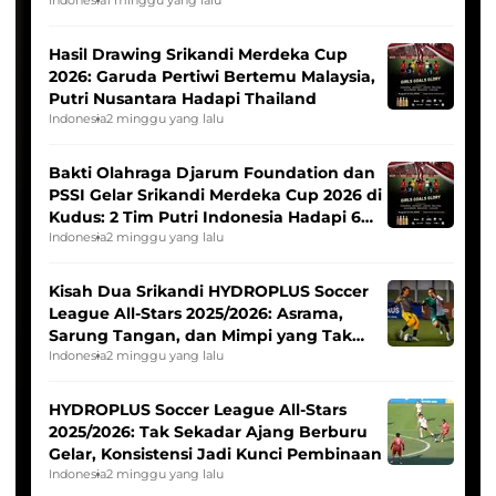
Indonesia
1 minggu yang lalu
Hasil Drawing Srikandi Merdeka Cup
2026: Garuda Pertiwi Bertemu Malaysia,
Putri Nusantara Hadapi Thailand
Indonesia
2 minggu yang lalu
Bakti Olahraga Djarum Foundation dan
PSSI Gelar Srikandi Merdeka Cup 2026 di
Kudus: 2 Tim Putri Indonesia Hadapi 6
Tim Asia
Indonesia
2 minggu yang lalu
Kisah Dua Srikandi HYDROPLUS Soccer
League All-Stars 2025/2026: Asrama,
Sarung Tangan, dan Mimpi yang Tak
Pernah Padam
Indonesia
2 minggu yang lalu
HYDROPLUS Soccer League All-Stars
2025/2026: Tak Sekadar Ajang Berburu
Gelar, Konsistensi Jadi Kunci Pembinaan
Indonesia
2 minggu yang lalu