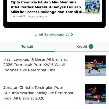
Cipta Cendikia FA dan Misi Membina
Atlet Cerdas: Merekrut Banyak Lulusan
MilkLife Soccer Challenge dan Tampil di
HYDROPLUS Soccer League
Indonesia
3 minggu yang lalu
Lihat Selengkapnya
Terkait
Kredit
1
Hasil Lengkap 16 Besar All England
2026: Termasuk Putri KW, 6 Wakil
Indonesia ke Perempat Final
Jonatan Christie Tersingkir, Putri
Kusuma Wardani Melaju ke Perempat
Final All England 2026