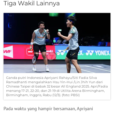
Tiga Wakil Lainnya
Ganda putri Indonesia Apriyani Rahayu/Siti Fadia Silva
Ramadhanti mengalahkan Hsu Yin-Hui /Lin Jhih Yun dari
Chinese Taipei di babak 32 besar All England 2025. Apri/Fadia
menang 17-21, 22-20, dan 21-19 di Utilita Arena Birmingham,
Birmingham, Inggris, Rabu (12/3). (foto: PBSI)
Pada waktu yang hampir bersamaan, Apriyani