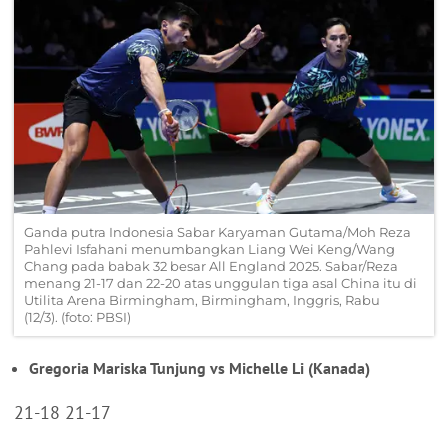
Ganda putra Indonesia Sabar Karyaman Gutama/Moh Reza
Pahlevi Isfahani menumbangkan Liang Wei Keng/Wang
Chang pada babak 32 besar All England 2025. Sabar/Reza
menang 21-17 dan 22-20 atas unggulan tiga asal China itu di
Utilita Arena Birmingham, Birmingham, Inggris, Rabu
(12/3). (foto: PBSI)
Gregoria Mariska Tunjung vs Michelle Li (Kanada)
21-18 21-17