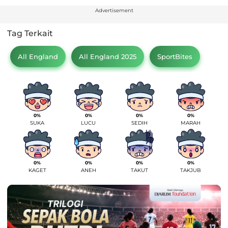
Advertisement
Tag Terkait
All England
All England 2025
SportBites
0%
0%
0%
0%
SUKA
LUCU
SEDIH
MARAH
0%
0%
0%
0%
KAGET
ANEH
TAKUT
TAKJUB