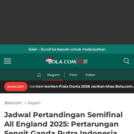
Iklan - Scroll ke bawah untuk melanjutkan
Ragam
Foto
Video
ti konten-konten Piala Dunia 2026 racikan khas Bola.com. Klik di sini!
EKSKLUSIF!
Bola.com
Ragam
Jadwal Pertandingan Semifinal
All England 2025: Pertarungan
Sengit Ganda Putra Indonesia