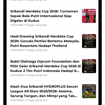
League
Srikandi Merdeka Cup 2026: Turnamen
Sepak Bola Putri Internasional Siap
Digelar di Kudus
Indonesia
1 minggu yang lalu
Hasil Drawing Srikandi Merdeka Cup
2026: Garuda Pertiwi Bertemu Malaysia,
Putri Nusantara Hadapi Thailand
Indonesia
2 minggu yang lalu
Bakti Olahraga Djarum Foundation dan
PSSI Gelar Srikandi Merdeka Cup 2026 di
Kudus: 2 Tim Putri Indonesia Hadapi 6
Tim Asia
Indonesia
2 minggu yang lalu
Kisah Dua Srikandi HYDROPLUS Soccer
League All-Stars 2025/2026: Asrama,
Sarung Tangan, dan Mimpi yang Tak
Pernah Padam
Indonesia
3 minggu yang lalu