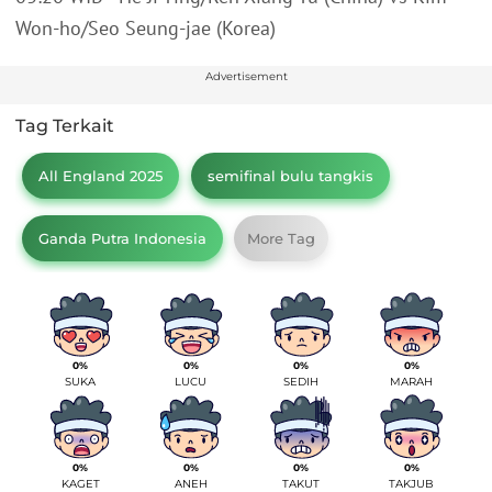
Won-ho/Seo Seung-jae (Korea)
Advertisement
Tag Terkait
All England 2025
semifinal bulu tangkis
Ganda Putra Indonesia
More Tag
0%
0%
0%
0%
SUKA
LUCU
SEDIH
MARAH
0%
0%
0%
0%
KAGET
ANEH
TAKUT
TAKJUB