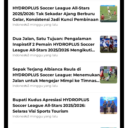
HYDROPLUS Soccer League All-Stars
2025/2026: Tak Sekadar Ajang Berburu
Gelar, Konsistensi Jadi Kunci Pembinaan
Indonesia
3 minggu yang lalu
Dua Jalan, Satu Tujuan: Pengalaman
Inspiratif 2 Pemain HYDROPLUS Soccer
League All-Stars 2025/2026 Mengikuti
Seleksi Timnas Indonesia Putri
Indonesia
3 minggu yang lalu
Sepak Terjang Albianca Raula di
HYDROPLUS Soccer League: Menemukan
Jalan untuk Mengejar Mimpi ke Timnas
Indonesia Putri
Indonesia
3 minggu yang lalu
Bupati Kudus Apresiasi HYDROPLUS
Soccer League All-Stars 2025/2026:
Selaras Visi Sports Tourism
Indonesia
3 minggu yang lalu