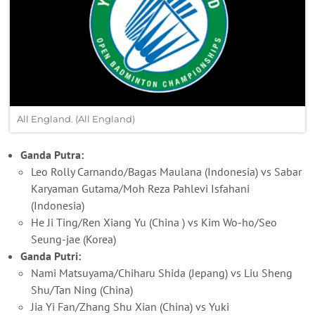
All England. (All England)
Ganda Putra:
Leo Rolly Carnando/Bagas Maulana (Indonesia) vs Sabar
Karyaman Gutama/Moh Reza Pahlevi Isfahani
(Indonesia)
He Ji Ting/Ren Xiang Yu (China ) vs Kim Wo-ho/Seo
Seung-jae (Korea)
Ganda Putri:
Nami Matsuyama/Chiharu Shida (Jepang) vs Liu Sheng
Shu/Tan Ning (China)
Jia Yi Fan/Zhang Shu Xian (China) vs Yuki