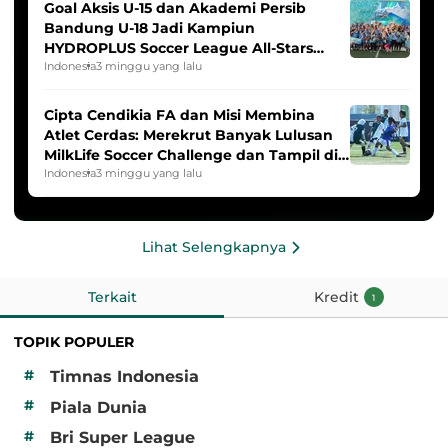
Goal Aksis U-15 dan Akademi Persib
Bandung U-18 Jadi Kampiun
HYDROPLUS Soccer League All-Stars
2025/2026
Indonesia
3 minggu yang lalu
Cipta Cendikia FA dan Misi Membina
Atlet Cerdas: Merekrut Banyak Lulusan
MilkLife Soccer Challenge dan Tampil di
HYDROPLUS Soccer League
Indonesia
3 minggu yang lalu
Lihat Selengkapnya
Terkait
Kredit
1
TOPIK POPULER
#
Timnas Indonesia
#
Piala Dunia
#
Bri Super League