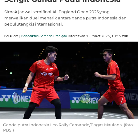
Simak jadwal semifinal All England Open 2025 yang
menyajikan duel menarik antara ganda putra Indonesia dan
pebulutangkis internasional.
BolaCom |
Benediktus Gerendo Pradigdo
Diterbitkan 15 Maret 2025, 10:15 WIB
Ganda putra Indonesia Leo Rolly Carnando/Bagas Maulana. (foto:
PBSI)