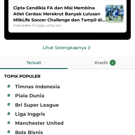
Cipta Cendikia FA dan Misi Membina
Atlet Cerdas: Merekrut Banyak Lulusan
MilkLife Soccer Challenge dan Tampil di
HYDROPLUS Soccer League
Indonesia
4 minggu yang lalu
Lihat Selengkapnya
Terkait
Kredit
2
TOPIK POPULER
#
Timnas Indonesia
#
Piala Dunia
#
Bri Super League
#
Liga Inggris
#
Manchester United
#
Bola Bisnis