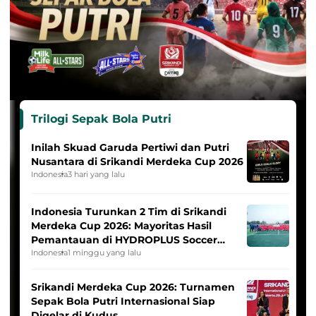
Trilogi Sepak Bola Putri
Inilah Skuad Garuda Pertiwi dan Putri
Nusantara di Srikandi Merdeka Cup 2026
Indonesia
3 hari yang lalu
Indonesia Turunkan 2 Tim di Srikandi
Merdeka Cup 2026: Mayoritas Hasil
Pemantauan di HYDROPLUS Soccer
League
Indonesia
1 minggu yang lalu
Srikandi Merdeka Cup 2026: Turnamen
Sepak Bola Putri Internasional Siap
Digelar di Kudus