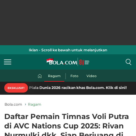
Iklan - Scroll ke bawah untuk melanjutkan
Ragam
Foto
Video
Piala Dunia 2026 racikan khas Bola.com. Klik di sini!
EKSKLUSIF!
Bola.com
Ragam
Daftar Pemain Timnas Voli Putra
di AVC Nations Cup 2025: Rivan
Nurmulki dkk. Siap Berjuang di