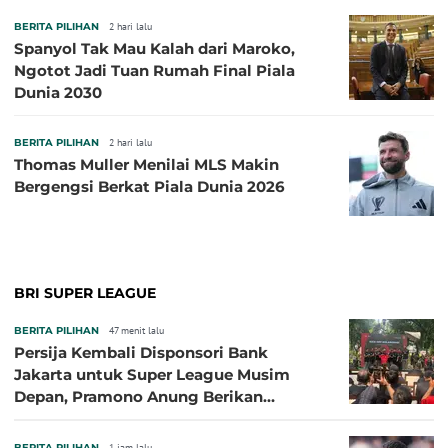
BERITA PILIHAN
2 hari lalu
Spanyol Tak Mau Kalah dari Maroko,
Ngotot Jadi Tuan Rumah Final Piala
Dunia 2030
BERITA PILIHAN
2 hari lalu
Thomas Muller Menilai MLS Makin
Bergengsi Berkat Piala Dunia 2026
BRI SUPER LEAGUE
BERITA PILIHAN
47 menit lalu
Persija Kembali Disponsori Bank
Jakarta untuk Super League Musim
Depan, Pramono Anung Berikan
Penjelasan terkait Dukungan BUMD
BERITA PILIHAN
1 jam lalu