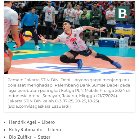
Pemain Jakarta STIN BIN, Doni Haryono gagal menjangkau
bola saat menghadapi Palembang Bank SumselBabel pada
laga perebutan peringkat ketiga PLN Mobile Proliga 2024 di
Indonesia Arena, Senayan, Jakarta, Minggu (21/7/2024).
Jakarta STIN BIN kalah 0-3 (17-25, 20-25, 18-25).
(Bola.com/Bagaskara Lazuardi)
Hendrik Agel – Libero
Roby Rahmanto – Libero
Dio Zulfikri – Setter