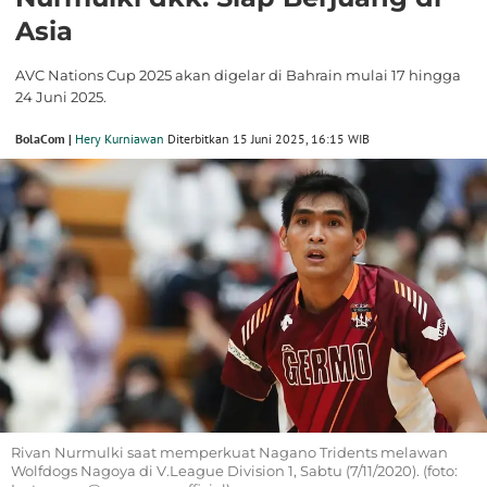
Asia
AVC Nations Cup 2025 akan digelar di Bahrain mulai 17 hingga
24 Juni 2025.
BolaCom |
Hery Kurniawan
Diterbitkan 15 Juni 2025, 16:15 WIB
Rivan Nurmulki saat memperkuat Nagano Tridents melawan
Wolfdogs Nagoya di V.League Division 1, Sabtu (7/11/2020). (foto: