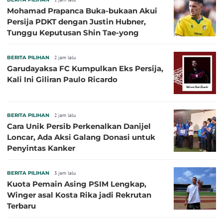
Mohamad Prapanca Buka-bukaan Akui
Persija PDKT dengan Justin Hubner,
Tunggu Keputusan Shin Tae-yong
BERITA PILIHAN
2 jam lalu
Garudayaksa FC Kumpulkan Eks Persija,
Kali Ini Giliran Paulo Ricardo
BERITA PILIHAN
2 jam lalu
Cara Unik Persib Perkenalkan Danijel
Loncar, Ada Aksi Galang Donasi untuk
Penyintas Kanker
BERITA PILIHAN
3 jam lalu
Kuota Pemain Asing PSIM Lengkap,
Winger asal Kosta Rika jadi Rekrutan
Terbaru