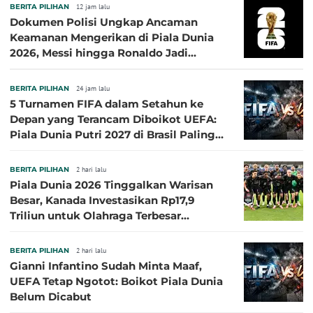
BERITA PILIHAN
12 jam lalu
Dokumen Polisi Ungkap Ancaman
Keamanan Mengerikan di Piala Dunia
2026, Messi hingga Ronaldo Jadi
Sasaran
BERITA PILIHAN
24 jam lalu
5 Turnamen FIFA dalam Setahun ke
Depan yang Terancam Diboikot UEFA:
Piala Dunia Putri 2027 di Brasil Paling
Besar
BERITA PILIHAN
2 hari lalu
Piala Dunia 2026 Tinggalkan Warisan
Besar, Kanada Investasikan Rp17,9
Triliun untuk Olahraga Terbesar
Sepanjang Sejarah
BERITA PILIHAN
2 hari lalu
Gianni Infantino Sudah Minta Maaf,
UEFA Tetap Ngotot: Boikot Piala Dunia
Belum Dicabut