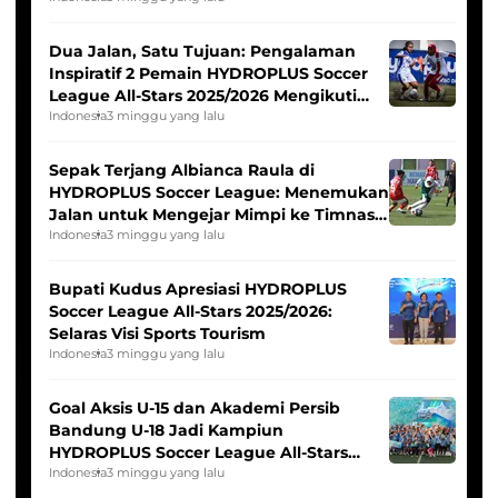
Dua Jalan, Satu Tujuan: Pengalaman
Inspiratif 2 Pemain HYDROPLUS Soccer
League All-Stars 2025/2026 Mengikuti
Seleksi Timnas Indonesia Putri
Indonesia
3 minggu yang lalu
Sepak Terjang Albianca Raula di
HYDROPLUS Soccer League: Menemukan
Jalan untuk Mengejar Mimpi ke Timnas
Indonesia Putri
Indonesia
3 minggu yang lalu
Bupati Kudus Apresiasi HYDROPLUS
Soccer League All-Stars 2025/2026:
Selaras Visi Sports Tourism
Indonesia
3 minggu yang lalu
Goal Aksis U-15 dan Akademi Persib
Bandung U-18 Jadi Kampiun
HYDROPLUS Soccer League All-Stars
2025/2026
Indonesia
3 minggu yang lalu