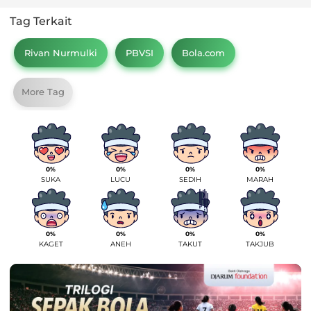
Tag Terkait
Rivan Nurmulki
PBVSI
Bola.com
More Tag
0%
0%
0%
0%
SUKA
LUCU
SEDIH
MARAH
0%
0%
0%
0%
KAGET
ANEH
TAKUT
TAKJUB