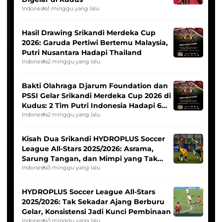
Indonesia
1 minggu yang lalu
Hasil Drawing Srikandi Merdeka Cup
2026: Garuda Pertiwi Bertemu Malaysia,
Putri Nusantara Hadapi Thailand
Indonesia
2 minggu yang lalu
Bakti Olahraga Djarum Foundation dan
PSSI Gelar Srikandi Merdeka Cup 2026 di
Kudus: 2 Tim Putri Indonesia Hadapi 6
Tim Asia
Indonesia
2 minggu yang lalu
Kisah Dua Srikandi HYDROPLUS Soccer
League All-Stars 2025/2026: Asrama,
Sarung Tangan, dan Mimpi yang Tak
Pernah Padam
Indonesia
3 minggu yang lalu
HYDROPLUS Soccer League All-Stars
2025/2026: Tak Sekadar Ajang Berburu
Gelar, Konsistensi Jadi Kunci Pembinaan
Indonesia
3 minggu yang lalu