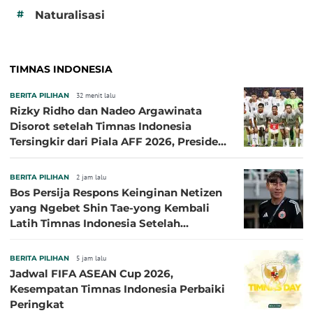
#
Naturalisasi
TIMNAS INDONESIA
BERITA PILIHAN
32 menit lalu
Rizky Ridho dan Nadeo Argawinata
Disorot setelah Timnas Indonesia
Tersingkir dari Piala AFF 2026, Presiden
Persija Pasang Badan
BERITA PILIHAN
2 jam lalu
Bos Persija Respons Keinginan Netizen
yang Ngebet Shin Tae-yong Kembali
Latih Timnas Indonesia Setelah
Tersingkir dari Piala AFF 2026
BERITA PILIHAN
5 jam lalu
Jadwal FIFA ASEAN Cup 2026,
Kesempatan Timnas Indonesia Perbaiki
Peringkat