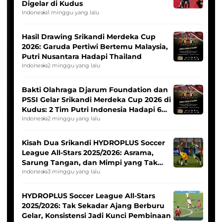
Digelar di Kudus
Indonesia
1 minggu yang lalu
Hasil Drawing Srikandi Merdeka Cup
2026: Garuda Pertiwi Bertemu Malaysia,
Putri Nusantara Hadapi Thailand
Indonesia
2 minggu yang lalu
Bakti Olahraga Djarum Foundation dan
PSSI Gelar Srikandi Merdeka Cup 2026 di
Kudus: 2 Tim Putri Indonesia Hadapi 6
Tim Asia
Indonesia
2 minggu yang lalu
Kisah Dua Srikandi HYDROPLUS Soccer
League All-Stars 2025/2026: Asrama,
Sarung Tangan, dan Mimpi yang Tak
Pernah Padam
Indonesia
3 minggu yang lalu
HYDROPLUS Soccer League All-Stars
2025/2026: Tak Sekadar Ajang Berburu
Gelar, Konsistensi Jadi Kunci Pembinaan