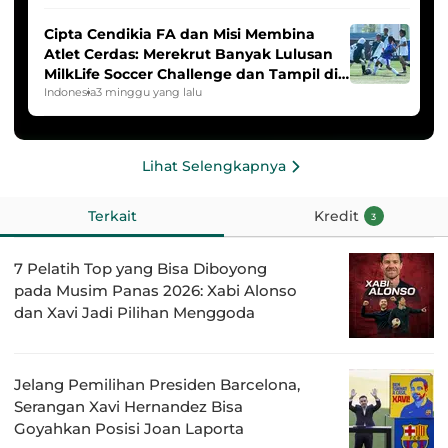
Cipta Cendikia FA dan Misi Membina
Atlet Cerdas: Merekrut Banyak Lulusan
MilkLife Soccer Challenge dan Tampil di
HYDROPLUS Soccer League
Indonesia
3 minggu yang lalu
Lihat Selengkapnya
Terkait
Kredit
3
7 Pelatih Top yang Bisa Diboyong
pada Musim Panas 2026: Xabi Alonso
dan Xavi Jadi Pilihan Menggoda
Jelang Pemilihan Presiden Barcelona,
Serangan Xavi Hernandez Bisa
Goyahkan Posisi Joan Laporta