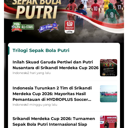
Trilogi Sepak Bola Putri
Inilah Skuad Garuda Pertiwi dan Putri
Nusantara di Srikandi Merdeka Cup 2026
Indonesia
2 hari yang lalu
Indonesia Turunkan 2 Tim di Srikandi
Merdeka Cup 2026: Mayoritas Hasil
Pemantauan di HYDROPLUS Soccer
League
Indonesia
1 minggu yang lalu
Srikandi Merdeka Cup 2026: Turnamen
Sepak Bola Putri Internasional Siap