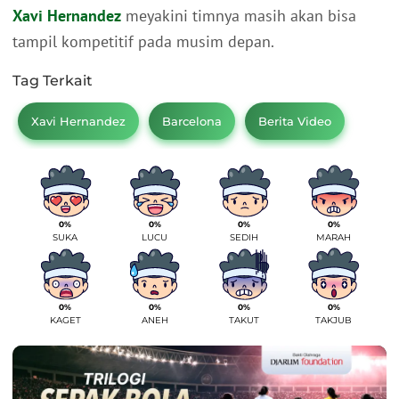
Xavi Hernandez
meyakini timnya masih akan bisa
tampil kompetitif pada musim depan.
Tag Terkait
Xavi Hernandez
Barcelona
Berita Video
0%
0%
0%
0%
SUKA
LUCU
SEDIH
MARAH
0%
0%
0%
0%
KAGET
ANEH
TAKUT
TAKJUB