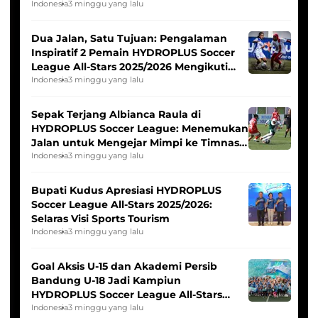
Indonesia
3 minggu yang lalu
Dua Jalan, Satu Tujuan: Pengalaman
Inspiratif 2 Pemain HYDROPLUS Soccer
League All-Stars 2025/2026 Mengikuti
Seleksi Timnas Indonesia Putri
Indonesia
3 minggu yang lalu
Sepak Terjang Albianca Raula di
HYDROPLUS Soccer League: Menemukan
Jalan untuk Mengejar Mimpi ke Timnas
Indonesia Putri
Indonesia
3 minggu yang lalu
Bupati Kudus Apresiasi HYDROPLUS
Soccer League All-Stars 2025/2026:
Selaras Visi Sports Tourism
Indonesia
3 minggu yang lalu
Goal Aksis U-15 dan Akademi Persib
Bandung U-18 Jadi Kampiun
HYDROPLUS Soccer League All-Stars
2025/2026
Indonesia
3 minggu yang lalu