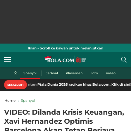
Iklan - Scroll ke bawah untuk melanjutkan
Spanyol
Jadwal
Klasemen
Foto
Video
onten-konten Piala Dunia 2026 racikan khas Bola.com. Klik di sini!
EKSKLUSIF!
Home
Spanyol
VIDEO: Dilanda Krisis Keuangan,
Xavi Hernandez Optimis
Barcelona Akan Tetap Berjaya