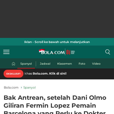
Iklan - Scroll ke bawah untuk melanjutkan
Spanyol
Jadwal
Klasemen
Foto
Video
 khas Bola.com. Klik di sini!
EKSKLUSIF!
Bola.com
Spanyol
Bak Antrean, setelah Dani Olmo
Giliran Fermin Lopez Pemain
Barcelona yang Perlu ke Dokter