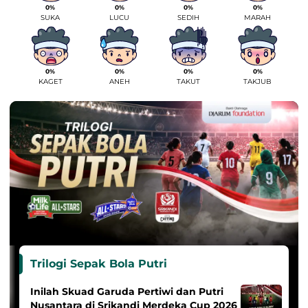
0%
0%
0%
0%
SUKA
LUCU
SEDIH
MARAH
0%
0%
0%
0%
KAGET
ANEH
TAKUT
TAKJUB
Trilogi Sepak Bola Putri
Inilah Skuad Garuda Pertiwi dan Putri
Nusantara di Srikandi Merdeka Cup 2026