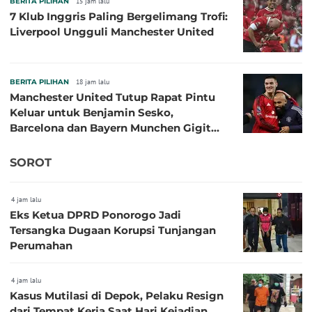
BERITA PILIHAN
15 jam lalu
7 Klub Inggris Paling Bergelimang Trofi:
Liverpool Ungguli Manchester United
BERITA PILIHAN
18 jam lalu
Manchester United Tutup Rapat Pintu
Keluar untuk Benjamin Sesko,
Barcelona dan Bayern Munchen Gigit
Jari
SOROT
4 jam lalu
Eks Ketua DPRD Ponorogo Jadi
Tersangka Dugaan Korupsi Tunjangan
Perumahan
4 jam lalu
Kasus Mutilasi di Depok, Pelaku Resign
dari Tempat Kerja Saat Hari Kejadian