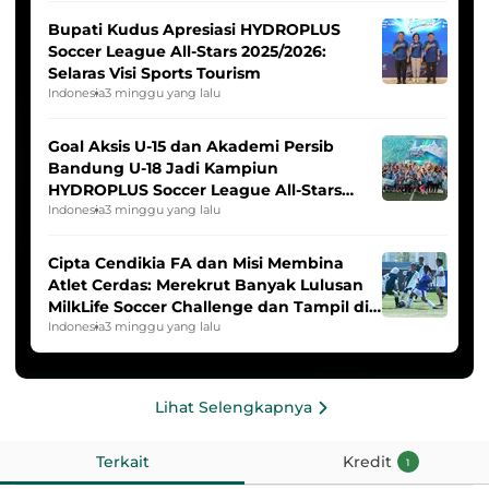
Bupati Kudus Apresiasi HYDROPLUS
Soccer League All-Stars 2025/2026:
Selaras Visi Sports Tourism
Indonesia
3 minggu yang lalu
Goal Aksis U-15 dan Akademi Persib
Bandung U-18 Jadi Kampiun
HYDROPLUS Soccer League All-Stars
2025/2026
Indonesia
3 minggu yang lalu
Cipta Cendikia FA dan Misi Membina
Atlet Cerdas: Merekrut Banyak Lulusan
MilkLife Soccer Challenge dan Tampil di
HYDROPLUS Soccer League
Indonesia
3 minggu yang lalu
Lihat Selengkapnya
Terkait
Kredit
1