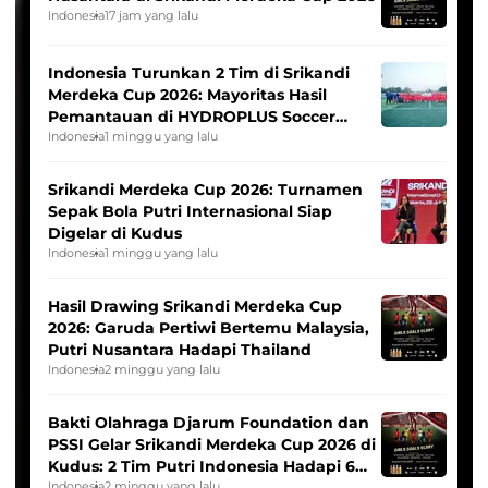
Indonesia
17 jam yang lalu
Indonesia Turunkan 2 Tim di Srikandi
Merdeka Cup 2026: Mayoritas Hasil
Pemantauan di HYDROPLUS Soccer
League
Indonesia
1 minggu yang lalu
Srikandi Merdeka Cup 2026: Turnamen
Sepak Bola Putri Internasional Siap
Digelar di Kudus
Indonesia
1 minggu yang lalu
Hasil Drawing Srikandi Merdeka Cup
2026: Garuda Pertiwi Bertemu Malaysia,
Putri Nusantara Hadapi Thailand
Indonesia
2 minggu yang lalu
Bakti Olahraga Djarum Foundation dan
PSSI Gelar Srikandi Merdeka Cup 2026 di
Kudus: 2 Tim Putri Indonesia Hadapi 6
Indonesia
2 minggu yang lalu