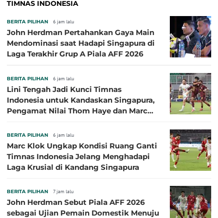
TIMNAS INDONESIA
BERITA PILIHAN
6 jam lalu
John Herdman Pertahankan Gaya Main
Mendominasi saat Hadapi Singapura di
Laga Terakhir Grup A Piala AFF 2026
BERITA PILIHAN
6 jam lalu
Lini Tengah Jadi Kunci Timnas
Indonesia untuk Kandaskan Singapura,
Pengamat Nilai Thom Haye dan Marc
Klok Sebaiknya Tidak Tampil Bareng
BERITA PILIHAN
6 jam lalu
Marc Klok Ungkap Kondisi Ruang Ganti
Timnas Indonesia Jelang Menghadapi
Laga Krusial di Kandang Singapura
BERITA PILIHAN
7 jam lalu
John Herdman Sebut Piala AFF 2026
sebagai Ujian Pemain Domestik Menuju