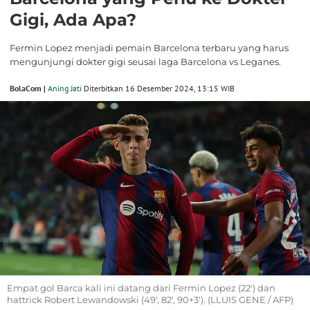
Gigi, Ada Apa?
Fermin Lopez menjadi pemain Barcelona terbaru yang harus
mengunjungi dokter gigi seusai laga Barcelona vs Leganes.
BolaCom |
Aning Jati
Diterbitkan 16 Desember 2024, 13:15 WIB
Empat gol Barca kali ini datang dari Fermin Lopez (22') dan
hattrick Robert Lewandowski (49', 82', 90+3'). (LLUIS GENE / AFP)