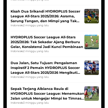
Tim Asia
Kisah Dua Srikandi HYDROPLUS Soccer
League All-Stars 2025/2026: Asrama,
Sarung Tangan, dan Mimpi yang Tak
Pernah Padam
Indonesia
2 minggu yang lalu
HYDROPLUS Soccer League All-Stars
2025/2026: Tak Sekadar Ajang Berburu
Gelar, Konsistensi Jadi Kunci Pembinaan
Indonesia
2 minggu yang lalu
Dua Jalan, Satu Tujuan: Pengalaman
Inspiratif 2 Pemain HYDROPLUS Soccer
League All-Stars 2025/2026 Mengikuti
Seleksi Timnas Indonesia Putri
Indonesia
2 minggu yang lalu
Sepak Terjang Albianca Raula di
HYDROPLUS Soccer League: Menemukan
Jalan untuk Mengejar Mimpi ke Timnas
Indonesia Putri
Indonesia
3 minggu yang lalu