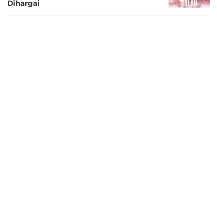
Dihargai
11 bulan lalu
Tidak Hadir di Paris, Bintang Liverpool
Ungkap Alasan Absen Ballon d'Or 2025
11 bulan lalu
Ousmane Dembele dan Cerita
Kebangkitan Spektakuler: dari Enfant
Terrible Menjadi Pemenang Ballon d’Or
11 bulan lalu
Kemenangan Ballon d'Or Dembele Jadi
Pertanda Era Baru Sepak Bola
11 bulan lalu
Vinicius Jr Pernah Sesumbar setelah