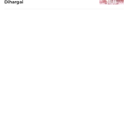
Dihargai
11 bulan lalu
Tidak Hadir di Paris, Bintang Liverpool
Ungkap Alasan Absen Ballon d'Or 2025
11 bulan lalu
Ousmane Dembele dan Cerita
Kebangkitan Spektakuler: dari Enfant
Terrible Menjadi Pemenang Ballon d’Or
11 bulan lalu
Kemenangan Ballon d'Or Dembele Jadi
Pertanda Era Baru Sepak Bola
11 bulan lalu
Vinicius Jr Pernah Sesumbar setelah