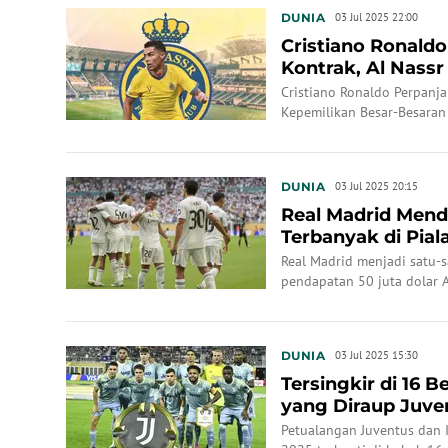
DUNIA
03 Jul 2025 22:00
Cristiano Ronald
Kontrak, Al Nass
Cristiano Ronaldo Perpanja
Kepemilikan Besar-Besaran
DUNIA
03 Jul 2025 20:15
Real Madrid Mend
Terbanyak di Pial
Masih Bisa...
Real Madrid menjadi satu-
pendapatan 50 juta dolar A
pergelaran Piala Dunia 202
DUNIA
03 Jul 2025 15:30
Tersingkir di 16 
yang Diraup Juven
Piala Du...
Petualangan Juventus dan I