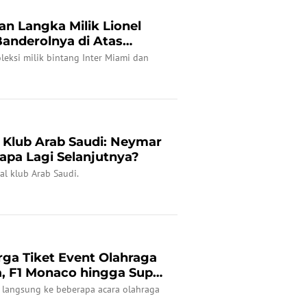
n Langka Milik Lionel
Banderolnya di Atas
eksi milik bintang Inter Miami dan
 Klub Arab Saudi: Neymar
iapa Lagi Selanjutnya?
hal klub Arab Saudi.
ga Tiket Event Olahraga
a, F1 Monaco hingga Super
 langsung ke beberapa acara olahraga