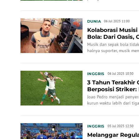
DUNIA
06 Jul 2025 11:00
Kolaborasi Musisi
Bola: Dari Oasis, 
Motorhead
Musik dan sepak bola tidak 
halnya suporter, musik men
sepak bola.
INGGRIS
06 Jul 2025 10:30
3 Tahun Terakhir 
Berposisi Striker
Triliun...
Joao Pedro menjadi penyer
kurun waktu lebih dari ti
saat ini.
INGGRIS
05 Jul 2025 12:30
Melanggar Regulas