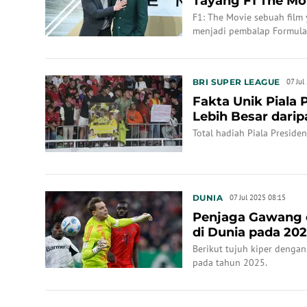
Tayang F1 The Mov
Bertema...
F1: The Movie sebuah film 
menjadi pembalap Formula 1
BRI SUPER LEAGUE
07 Jul
Fakta Unik Piala 
Lebih Besar dari
Total hadiah Piala Preside
DUNIA
07 Jul 2025 08:15
Penjaga Gawang 
di Dunia pada 202
Puncak
Berikut tujuh kiper dengan
pada tahun 2025.