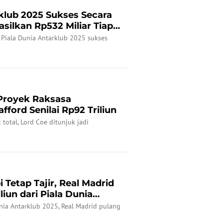
klub 2025 Sukses Secara
asilkan Rp532 Miliar Tiap
 Piala Dunia Antarklub 2025 sukses
Proyek Raksasa
fford Senilai Rp92 Triliun
total, Lord Coe ditunjuk jadi
i Tetap Tajir, Real Madrid
liun dari Piala Dunia
unia Antarklub 2025, Real Madrid pulang