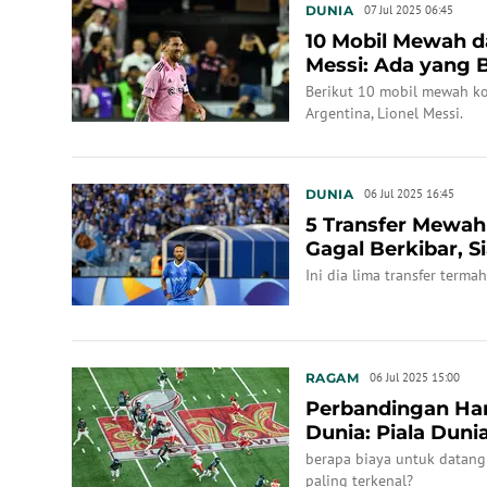
DUNIA
07 Jul 2025 06:45
10 Mobil Mewah da
Messi: Ada yang 
Rp500 Miliar
Berikut 10 mobil mewah kol
Argentina, Lionel Messi.
DUNIA
06 Jul 2025 16:45
5 Transfer Mewah
Gagal Berkibar, S
Ini dia lima transfer terma
RAGAM
06 Jul 2025 15:00
Perbandingan Har
Dunia: Piala Duni
Bowl
berapa biaya untuk datang
paling terkenal?