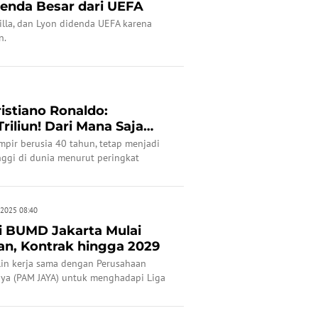
enda Besar dari UEFA
Villa, dan Lyon didenda UEFA karena
n.
ristiano Ronaldo:
riliun! Dari Mana Saja
..
mpir berusia 40 tahun, tetap menjadi
nggi di dunia menurut peringkat
 2025 08:40
ri BUMD Jakarta Mulai
an, Kontrak hingga 2029
alin kerja sama dengan Perusahaan
ya (PAM JAYA) untuk menghadapi Liga