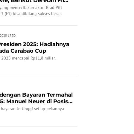
ie, Berikut Deretan Film
yang menceritakan aktor Brad Pitt
 (F1) bisa dibilang sukses besar.
 2025 17:30
Presiden 2025: Hadiahnya
pada Carabao Cup
n 2025 mencapai Rp11,8 miliar.
dengan Bayaran Termahal
5: Manuel Neuer di Posisi
 bayaran tertinggi setiap pekannya