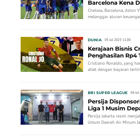
Barcelona Kena D
Chelsea, Barcelona, Aston 
melanggar aturan keuanga
DUNIA
05 Jul 2025 11:00
Kerajaan Bisnis C
Penghasilan Rp4 T
Sumber Cuan san.
Cristiano Ronaldo, yang ha
atlet dengan bayaran terti
Forbes.
BRI SUPER LEAGUE
04 Jul
Persija Disponso
Liga 1 Musim Dep
Persija Jakarta resmi menj
Umum Daerah Air Minum Ja
1 musim 2025/2026.