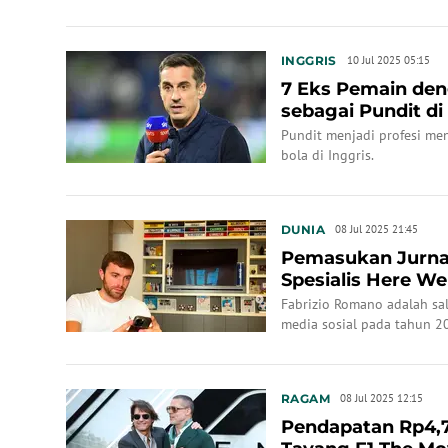
INGGRIS
10 Jul 2025 05:15
7 Eks Pemain den
sebagai Pundit di
Rooney Na...
Pundit menjadi profesi me
bola di Inggris.
DUNIA
08 Jul 2025 21:45
Pemasukan Jurnal
Spesialis Here We
Rp6,8 Miliar per ...
Fabrizio Romano adalah sal
media sosial pada tahun 20
berbagai platform.
RAGAM
08 Jul 2025 12:15
Pendapatan Rp4,7 