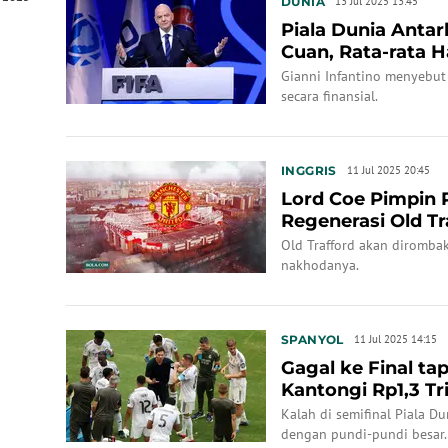
DUNIA
13 Jul 2025 13:45
Piala Dunia Antar
Cuan, Rata-rata H
Laga!
Gianni Infantino menyebut
secara finansial.
INGGRIS
11 Jul 2025 20:45
Lord Coe Pimpin 
Regenerasi Old Tra
Old Trafford akan dirombak 
nakhodanya.
SPANYOL
11 Jul 2025 14:15
Gagal ke Final tap
Kantongi Rp1,3 Tri
Antar...
Kalah di semifinal Piala D
dengan pundi-pundi besar.