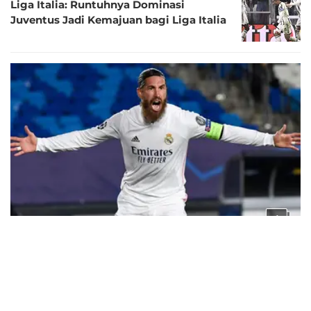
Liga Italia: Runtuhnya Dominasi
Juventus Jadi Kemajuan bagi Liga Italia
6
3 tahun lalu
Foto: Sukses di Real Madrid, 5 Pemain Top Spanyol
Ini Harus Angkat Kaki secara Gratis dari Santiago
Bernabeu