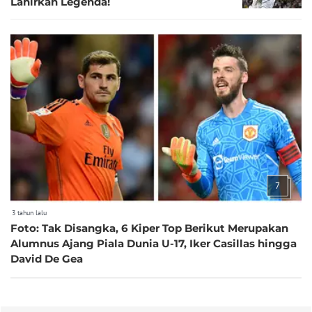
Lahirkan Legenda!
7
3 tahun lalu
Foto: Tak Disangka, 6 Kiper Top Berikut Merupakan
Alumnus Ajang Piala Dunia U-17, Iker Casillas hingga
David De Gea