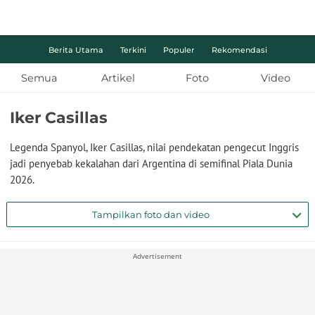
Berita Utama
Terkini
Populer
Rekomendasi
Semua
Artikel
Foto
Video
Iker Casillas
Legenda Spanyol, Iker Casillas, nilai pendekatan pengecut Inggris
jadi penyebab kekalahan dari Argentina di semifinal Piala Dunia
2026.
Tampilkan foto dan video
Advertisement