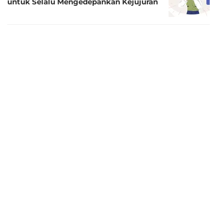
untuk Selalu Mengedepankan Kejujuran
3 tahun lalu
36 Kata-Kata Motto Keren Motivasi
untuk Terus Berbahagia
3 tahun lalu
40 Kata-Kata Motto Keren Penuh
Motivasi Seputar Olahraga
3 tahun lalu
40 Kata-Kata Motto Bijaksana tentang
Alam yang Penuh Inspirasi
3 tahun lalu
Kumpulan Kata-Kata Motto Bijaksana