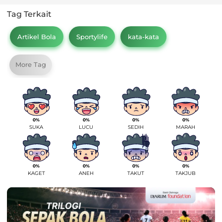
Tag Terkait
Artikel Bola
Sportylife
kata-kata
More Tag
0%
0%
0%
0%
SUKA
LUCU
SEDIH
MARAH
0%
0%
0%
0%
KAGET
ANEH
TAKUT
TAKJUB