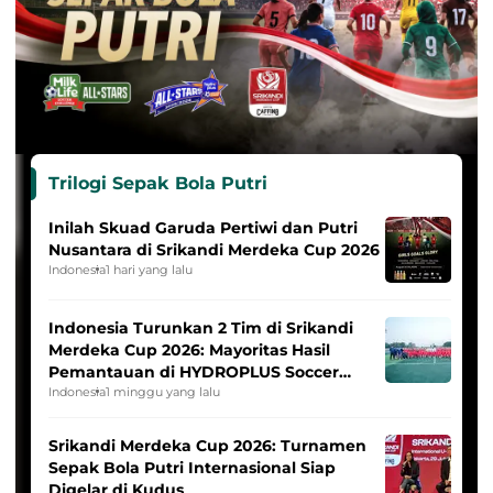
Trilogi Sepak Bola Putri
Inilah Skuad Garuda Pertiwi dan Putri
Nusantara di Srikandi Merdeka Cup 2026
Indonesia
1 hari yang lalu
Indonesia Turunkan 2 Tim di Srikandi
Merdeka Cup 2026: Mayoritas Hasil
Pemantauan di HYDROPLUS Soccer
League
Indonesia
1 minggu yang lalu
Srikandi Merdeka Cup 2026: Turnamen
Sepak Bola Putri Internasional Siap
Digelar di Kudus