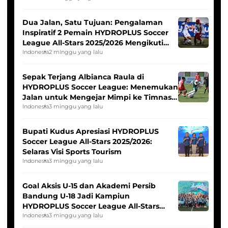
Dua Jalan, Satu Tujuan: Pengalaman
Inspiratif 2 Pemain HYDROPLUS Soccer
League All-Stars 2025/2026 Mengikuti
Seleksi Timnas Indonesia Putri
Indonesia
2 minggu yang lalu
Sepak Terjang Albianca Raula di
HYDROPLUS Soccer League: Menemukan
Jalan untuk Mengejar Mimpi ke Timnas
Indonesia Putri
Indonesia
3 minggu yang lalu
Bupati Kudus Apresiasi HYDROPLUS
Soccer League All-Stars 2025/2026:
Selaras Visi Sports Tourism
Indonesia
3 minggu yang lalu
Goal Aksis U-15 dan Akademi Persib
Bandung U-18 Jadi Kampiun
HYDROPLUS Soccer League All-Stars
2025/2026
Indonesia
3 minggu yang lalu