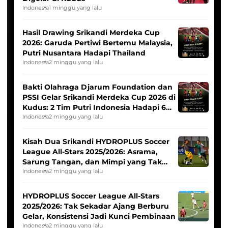
Indonesia
1 minggu yang lalu
Hasil Drawing Srikandi Merdeka Cup
2026: Garuda Pertiwi Bertemu Malaysia,
Putri Nusantara Hadapi Thailand
Indonesia
2 minggu yang lalu
Bakti Olahraga Djarum Foundation dan
PSSI Gelar Srikandi Merdeka Cup 2026 di
Kudus: 2 Tim Putri Indonesia Hadapi 6
Tim Asia
Indonesia
2 minggu yang lalu
Kisah Dua Srikandi HYDROPLUS Soccer
League All-Stars 2025/2026: Asrama,
Sarung Tangan, dan Mimpi yang Tak
Pernah Padam
Indonesia
2 minggu yang lalu
HYDROPLUS Soccer League All-Stars
2025/2026: Tak Sekadar Ajang Berburu
Gelar, Konsistensi Jadi Kunci Pembinaan
Indonesia
2 minggu yang lalu