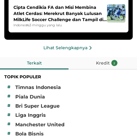
Cipta Cendikia FA dan Misi Membina
Atlet Cerdas: Merekrut Banyak Lulusan
MilkLife Soccer Challenge dan Tampil di
HYDROPLUS Soccer League
Indonesia
3 minggu yang lalu
Lihat Selengkapnya
Terkait
Kredit
2
TOPIK POPULER
#
Timnas Indonesia
#
Piala Dunia
#
Bri Super League
#
Liga Inggris
#
Manchester United
#
Bola Bisnis