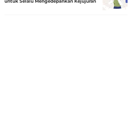
untuk Selalu Mengedepankan Kejujuran
3 tahun lalu
36 Kata-Kata Motto Keren Motivasi
untuk Terus Berbahagia
3 tahun lalu
40 Kata-Kata Motto Keren Penuh
Motivasi Seputar Olahraga
3 tahun lalu
40 Kata-Kata Motto Bijaksana tentang
Alam yang Penuh Inspirasi
3 tahun lalu
Kumpulan Kata-Kata Motto Bijaksana