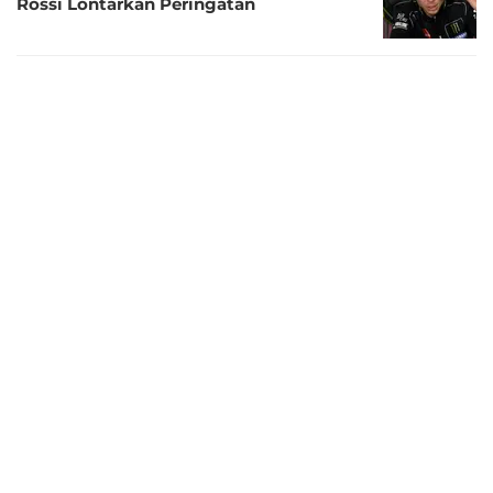
Rossi Lontarkan Peringatan
7 tahun lalu
FP2 MotoGP Austria: Marquez Tercepat,
Dovizioso Terjatuh
7 tahun lalu
FP1 MotoGP Austria: Dovizioso Ungguli
Marquez, Rossi Kelima
7 tahun lalu
Bos Ducati Angkat Bicara perihal Rumor
Kembalinya Jorge Lorenzo
7 tahun lalu
Stefan Bradl Tidak Peduli Dianggap Tak