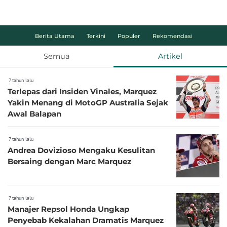
Berita Utama
Terkini
Populer
Rekomendasi
Semua
Artikel
7 tahun lalu
Terlepas dari Insiden Vinales, Marquez
Yakin Menang di MotoGP Australia Sejak
Awal Balapan
7 tahun lalu
Andrea Dovizioso Mengaku Kesulitan
Bersaing dengan Marc Marquez
7 tahun lalu
Manajer Repsol Honda Ungkap
Penyebab Kekalahan Dramatis Marquez