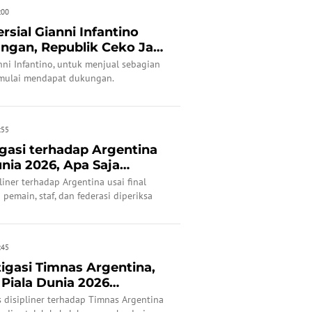
:00
sial Gianni Infantino
ngan, Republik Ceko Jadi
nni Infantino, untuk menjual sebagian
 mulai mendapat dukungan.
:55
igasi terhadap Argentina
unia 2026, Apa Saja
iner terhadap Argentina usai final
pemain, staf, dan federasi diperiksa
:45
igasi Timnas Argentina,
 Piala Dunia 2026
 disipliner terhadap Timnas Argentina