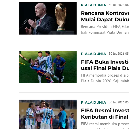
PIALA DUNIA
30 Jul 2026 06
Rencana Kontrover
Mulai Dapat Duku
yang Perta...
Rencana Presiden FIFA, Gia
hak komersial Piala Dunia
PIALA DUNIA
30 Jul 2026 05
FIFA Buka Invest
usai Final Piala D
Pelanggaran...
FIFA membuka proses disipl
Piala Dunia 2026. Sejumlah 
atas dugaan pelanggaran.
PIALA DUNIA
30 Jul 2026 05
FIFA Resmi Invest
Keributan di Final
Berbuntut Pan...
FIFA resmi membuka proses