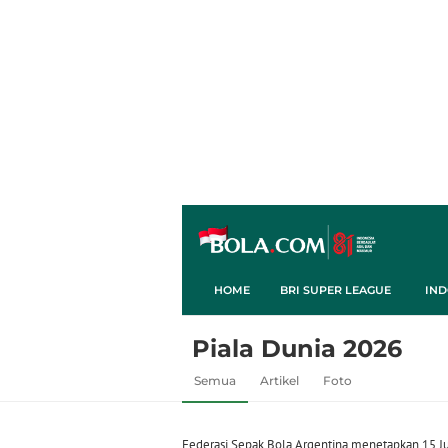
HOME
BRI SUPER LEAGUE
IND
Piala Dunia 2026
Semua
Artikel
Foto
Federasi Sepak Bola Argentina menetapkan 15 Ju