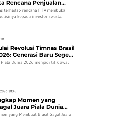
ika Rencana Penjualan
.
as terhadap rencana FIFA membuka
etisinya kepada investor swasta.
:30
ulai Revolusi Timnas Brasil
2026: Generasi Baru Segera
 Piala Dunia 2026 menjadi titik awal
 2026 18:45
 Ungkap Momen yang
gal Juara Piala Dunia
men yang Membuat Brasil Gagal Juara