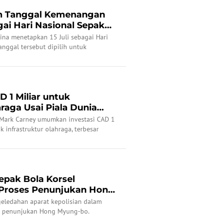
an Tanggal Kemenangan
gai Hari Nasional Sepak
ina menetapkan 15 Juli sebagai Hari
anggal tersebut dipilih untuk
celeste atas Inggris pada semifinal
 1 Miliar untuk
hraga Usai Piala Dunia
 Mark Carney umumkan investasi CAD 1
uk infrastruktur olahraga, terbesar
da.
epak Bola Korsel
, Proses Penunjukan Hong
eledahan aparat kepolisian dalam
es penunjukan Hong Myung-bo.