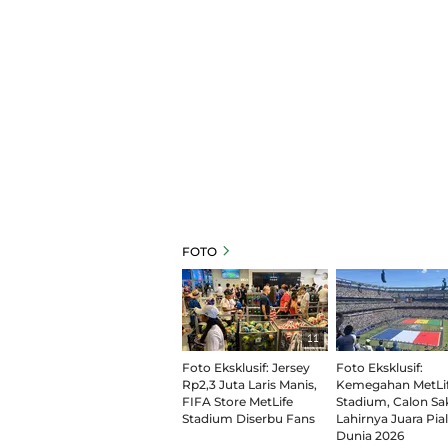
FOTO
11
Foto Eksklusif: Jersey
Foto Eksklusif:
Rp2,3 Juta Laris Manis,
Kemegahan MetLi
FIFA Store MetLife
Stadium, Calon Sa
Stadium Diserbu Fans
Lahirnya Juara Pia
Dunia 2026