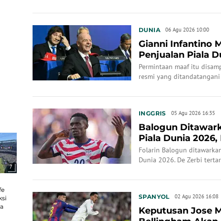
DUNIA
06 Agu 2026 10:00
Gianni Infantino 
Penjualan Piala Du
FIFA
Permintaan maaf itu disamp
resmi yang ditandatangani 
Mattias Grafstrom, setelah 
Maroko.
INGGRIS
05 Agu 2026 16:35
Balogun Ditawark
Piala Dunia 2026, 
Folarin Balogun ditawarkan
Dunia 2026. De Zerbi terta
7
klausul 17,5%.
fe
SPANYOL
02 Agu 2026 16:08
ksi
la
Keputusan Jose M