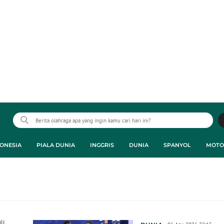
ONESIA
PIALA DUNIA
INGGRIS
DUNIA
SPANYOL
MOTO
li