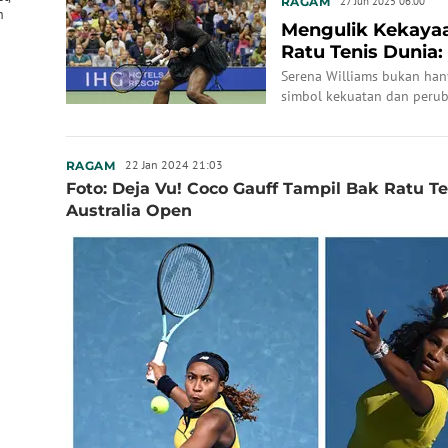
RAGAM
27 Jun 2025 06:00
m
Mengulik Kekayaa
Ratu Tenis Dunia: 
Startups Unic...
Serena Williams bukan hany
simbol kekuatan dan perub
22 Jan 2024 21:03
RAGAM
Foto: Deja Vu! Coco Gauff Tampil Bak Ratu Te
Australia Open