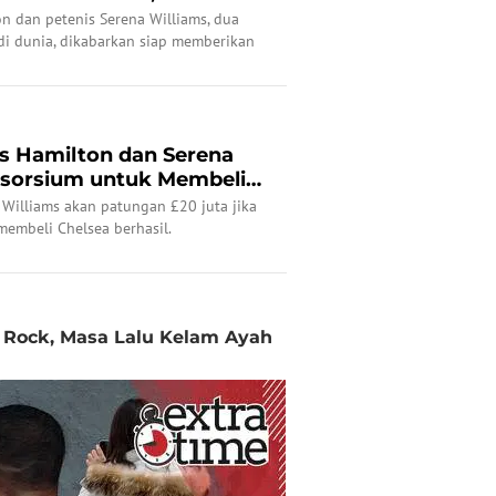
nya?
n dan petenis Serena Williams, dua
di dunia, dikabarkan siap memberikan
k bersaing menjadi pemilik anyar
is Hamilton dan Serena
nsorsium untuk Membeli
 Williams akan patungan £20 juta jika
embeli Chelsea berhasil.
s Rock, Masa Lalu Kelam Ayah