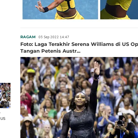
03 Sep 2022 14:47
RAGAM
Foto: Laga Terakhir Serena Williams di US O
Tangan Petenis Austr...
10
r
 US