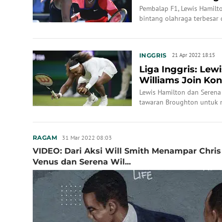
Bagaimana Kans
Pembalap F1, Lewis Hamilto
bintang olahraga terbesar 
jutaan poundsterling untu
Chelsea.
INGGRIS
21 Apr 2022 18:15
Liga Inggris: Lew
Williams Join Ko
Chelsea
Lewis Hamilton dan Serena
tawaran Broughton untuk m
31 Mar 2022 08:03
RAGAM
VIDEO: Dari Aksi Will Smith Menampar Chri
Venus dan Serena Wil...