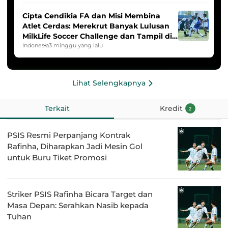
Cipta Cendikia FA dan Misi Membina
Atlet Cerdas: Merekrut Banyak Lulusan
MilkLife Soccer Challenge dan Tampil di
HYDROPLUS Soccer League
Indonesia
3 minggu yang lalu
Lihat Selengkapnya
Terkait
Kredit
2
PSIS Resmi Perpanjang Kontrak
Rafinha, Diharapkan Jadi Mesin Gol
untuk Buru Tiket Promosi
Striker PSIS Rafinha Bicara Target dan
Masa Depan: Serahkan Nasib kepada
Tuhan