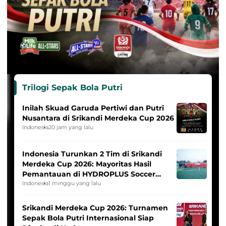
Trilogi Sepak Bola Putri
Inilah Skuad Garuda Pertiwi dan Putri
Nusantara di Srikandi Merdeka Cup 2026
Indonesia
20 jam yang lalu
Indonesia Turunkan 2 Tim di Srikandi
Merdeka Cup 2026: Mayoritas Hasil
Pemantauan di HYDROPLUS Soccer
League
Indonesia
1 minggu yang lalu
Srikandi Merdeka Cup 2026: Turnamen
Sepak Bola Putri Internasional Siap