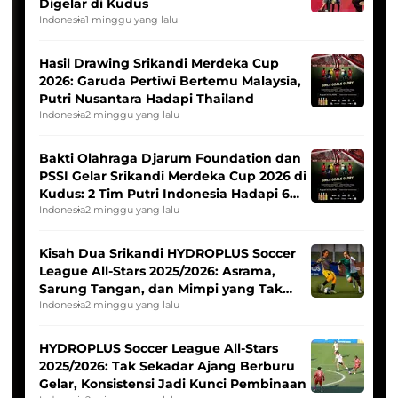
Digelar di Kudus
Indonesia
1 minggu yang lalu
Hasil Drawing Srikandi Merdeka Cup
2026: Garuda Pertiwi Bertemu Malaysia,
Putri Nusantara Hadapi Thailand
Indonesia
2 minggu yang lalu
Bakti Olahraga Djarum Foundation dan
PSSI Gelar Srikandi Merdeka Cup 2026 di
Kudus: 2 Tim Putri Indonesia Hadapi 6
Tim Asia
Indonesia
2 minggu yang lalu
Kisah Dua Srikandi HYDROPLUS Soccer
League All-Stars 2025/2026: Asrama,
Sarung Tangan, dan Mimpi yang Tak
Pernah Padam
Indonesia
2 minggu yang lalu
HYDROPLUS Soccer League All-Stars
2025/2026: Tak Sekadar Ajang Berburu
Gelar, Konsistensi Jadi Kunci Pembinaan