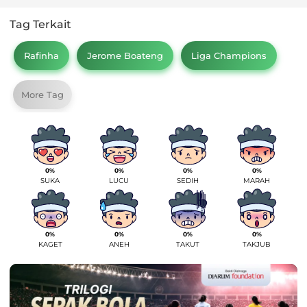
Tag Terkait
Rafinha
Jerome Boateng
Liga Champions
More Tag
0%
0%
0%
0%
SUKA
LUCU
SEDIH
MARAH
0%
0%
0%
0%
KAGET
ANEH
TAKUT
TAKJUB