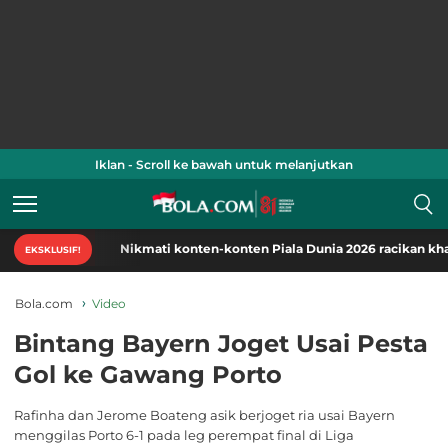
Iklan - Scroll ke bawah untuk melanjutkan
Nikmati konten-konten Piala Dunia 2026 racikan khas Bola
EKSKLUSIF!
Bola.com
Video
Bintang Bayern Joget Usai Pesta
Gol ke Gawang Porto
Rafinha dan Jerome Boateng asik berjoget ria usai Bayern
menggilas Porto 6-1 pada leg perempat final di Liga