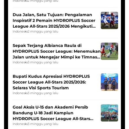
Indonesia
2 minggu yang lalu
Dua Jalan, Satu Tujuan: Pengalaman
Inspiratif 2 Pemain HYDROPLUS Soccer
League All-Stars 2025/2026 Mengikuti
Seleksi Timnas Indonesia Putri
Indonesia
2 minggu yang lalu
Sepak Terjang Albianca Raula di
HYDROPLUS Soccer League: Menemukan
Jalan untuk Mengejar Mimpi ke Timnas
Indonesia Putri
Indonesia
3 minggu yang lalu
Bupati Kudus Apresiasi HYDROPLUS
Soccer League All-Stars 2025/2026:
Selaras Visi Sports Tourism
Indonesia
3 minggu yang lalu
Goal Aksis U-15 dan Akademi Persib
Bandung U-18 Jadi Kampiun
HYDROPLUS Soccer League All-Stars
2025/2026
Indonesia
3 minggu yang lalu