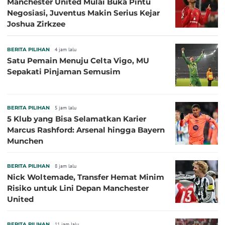
Manchester United Mulai Buka Pintu
Negosiasi, Juventus Makin Serius Kejar
Joshua Zirkzee
BERITA PILIHAN
4 jam lalu
Satu Pemain Menuju Celta Vigo, MU
Sepakati Pinjaman Semusim
BERITA PILIHAN
5 jam lalu
5 Klub yang Bisa Selamatkan Karier
Marcus Rashford: Arsenal hingga Bayern
Munchen
BERITA PILIHAN
8 jam lalu
Nick Woltemade, Transfer Hemat Minim
Risiko untuk Lini Depan Manchester
United
BERITA PILIHAN
11 jam lalu