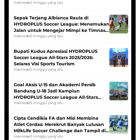
Seleksi Timnas Indonesia Putri
Indonesia
2 minggu yang lalu
Sepak Terjang Albianca Raula di
HYDROPLUS Soccer League: Menemukan
Jalan untuk Mengejar Mimpi ke Timnas
Indonesia Putri
Indonesia
3 minggu yang lalu
Bupati Kudus Apresiasi HYDROPLUS
Soccer League All-Stars 2025/2026:
Selaras Visi Sports Tourism
Indonesia
3 minggu yang lalu
Goal Aksis U-15 dan Akademi Persib
Bandung U-18 Jadi Kampiun
HYDROPLUS Soccer League All-Stars
2025/2026
Indonesia
3 minggu yang lalu
Cipta Cendikia FA dan Misi Membina
Atlet Cerdas: Merekrut Banyak Lulusan
MilkLife Soccer Challenge dan Tampil di
HYDROPLUS Soccer League
Indonesia
3 minggu yang lalu