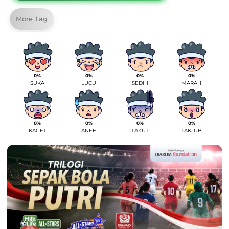
More Tag
0%
0%
0%
0%
SUKA
LUCU
SEDIH
MARAH
0%
0%
0%
0%
KAGET
ANEH
TAKUT
TAKJUB