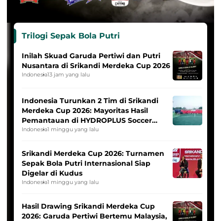
Trilogi Sepak Bola Putri
Inilah Skuad Garuda Pertiwi dan Putri
Nusantara di Srikandi Merdeka Cup 2026
Indonesia
13 jam yang lalu
Indonesia Turunkan 2 Tim di Srikandi
Merdeka Cup 2026: Mayoritas Hasil
Pemantauan di HYDROPLUS Soccer
League
Indonesia
1 minggu yang lalu
Srikandi Merdeka Cup 2026: Turnamen
Sepak Bola Putri Internasional Siap
Digelar di Kudus
Indonesia
1 minggu yang lalu
Hasil Drawing Srikandi Merdeka Cup
2026: Garuda Pertiwi Bertemu Malaysia,