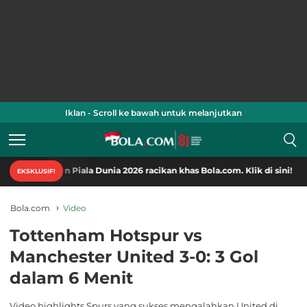
Iklan - Scroll ke bawah untuk melanjutkan
onten Piala Dunia 2026 racikan khas Bola.com. Klik di sini!
EKSKLUSIF!
Bola.com
Video
Tottenham Hotspur vs
Manchester United 3-0: 3 Gol
dalam 6 Menit
Video highlights Spurs yang sukses mengalahkan United di