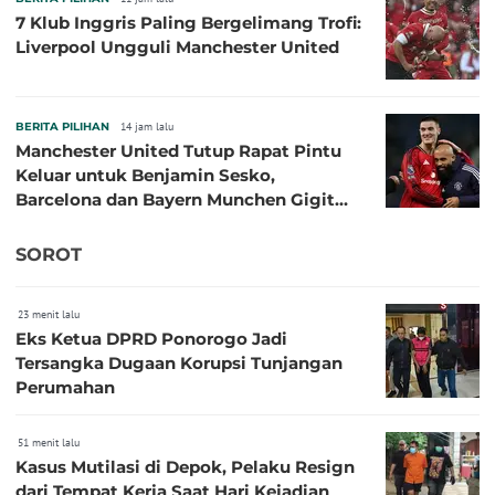
7 Klub Inggris Paling Bergelimang Trofi:
Liverpool Ungguli Manchester United
BERITA PILIHAN
14 jam lalu
Manchester United Tutup Rapat Pintu
Keluar untuk Benjamin Sesko,
Barcelona dan Bayern Munchen Gigit
Jari
SOROT
23 menit lalu
Eks Ketua DPRD Ponorogo Jadi
Tersangka Dugaan Korupsi Tunjangan
Perumahan
51 menit lalu
Kasus Mutilasi di Depok, Pelaku Resign
dari Tempat Kerja Saat Hari Kejadian