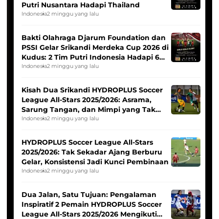
Putri Nusantara Hadapi Thailand
Indonesia
2 minggu yang lalu
Bakti Olahraga Djarum Foundation dan
PSSI Gelar Srikandi Merdeka Cup 2026 di
Kudus: 2 Tim Putri Indonesia Hadapi 6
Tim Asia
Indonesia
2 minggu yang lalu
Kisah Dua Srikandi HYDROPLUS Soccer
League All-Stars 2025/2026: Asrama,
Sarung Tangan, dan Mimpi yang Tak
Pernah Padam
Indonesia
2 minggu yang lalu
HYDROPLUS Soccer League All-Stars
2025/2026: Tak Sekadar Ajang Berburu
Gelar, Konsistensi Jadi Kunci Pembinaan
Indonesia
2 minggu yang lalu
Dua Jalan, Satu Tujuan: Pengalaman
Inspiratif 2 Pemain HYDROPLUS Soccer
League All-Stars 2025/2026 Mengikuti