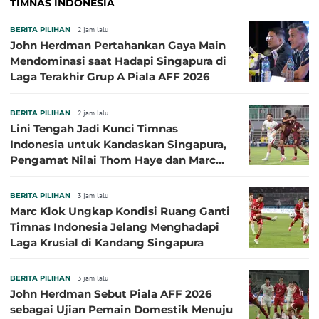
TIMNAS INDONESIA
BERITA PILIHAN
2 jam lalu
John Herdman Pertahankan Gaya Main
Mendominasi saat Hadapi Singapura di
Laga Terakhir Grup A Piala AFF 2026
BERITA PILIHAN
2 jam lalu
Lini Tengah Jadi Kunci Timnas
Indonesia untuk Kandaskan Singapura,
Pengamat Nilai Thom Haye dan Marc
Klok Sebaiknya Tidak Tampil Bareng
BERITA PILIHAN
3 jam lalu
Marc Klok Ungkap Kondisi Ruang Ganti
Timnas Indonesia Jelang Menghadapi
Laga Krusial di Kandang Singapura
BERITA PILIHAN
3 jam lalu
John Herdman Sebut Piala AFF 2026
sebagai Ujian Pemain Domestik Menuju