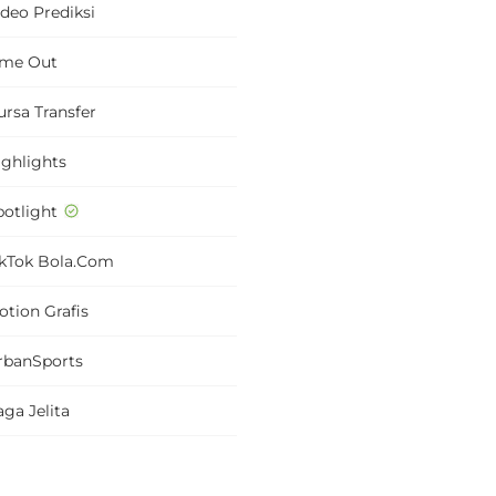
ideo Prediksi
ime Out
ursa Transfer
ighlights
potlight
ikTok Bola.com
otion Grafis
rbanSports
ga Jelita