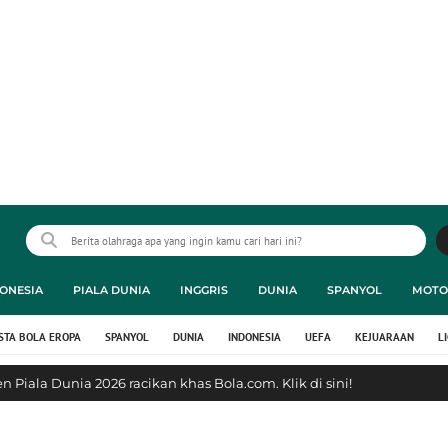
ONESIA
PIALA DUNIA
INGGRIS
DUNIA
SPANYOL
MOTO
STA BOLA EROPA
SPANYOL
DUNIA
INDONESIA
UEFA
KEJUARAAN
L
 Piala Dunia 2026 racikan khas Bola.com. Klik di sini!