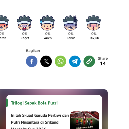
0%
0%
0%
0%
0%
arah
Kaget
Aneh
Takut
Takjub
Bagikan
14
Trilogi Sepak Bola Putri
Inilah Skuad Garuda Pertiwi dan
Putri Nusantara di Srikandi