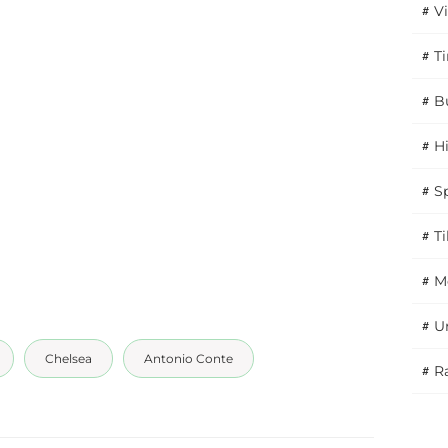
#
V
#
T
#
B
#
H
#
S
#
T
#
M
#
U
Chelsea
Antonio Conte
#
Ra