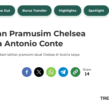
me Out
Bursa Transfer
Highlights
Spotlight
han Pramusim Chelsea
a Antonio Conte
am latihan pramusim skuat Chelsea di Austria tanpa
14
TR