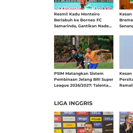
Resmi! Kadu Monteiro
Kesan
Berlabuh ke Borneo FC
Bremen
Samarinda, Gantikan Nadeo
Senan
Argawinata
Hangat
PSIM Matangkan Sistem
Kesan 
Pembinaan Jelang BRI Super
Persit
League 2026/2027: Talenta
Ramal
Muda Jadi Investasi Klub
Yogyak
Seman
LIGA INGGRIS