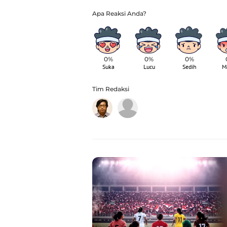
0%
0%
0%
Suka
Lucu
Sedih
M
Tim Redaksi