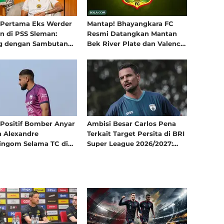
 Pertama Eks Werder
Mantap! Bhayangkara FC
Cipta Cendikia FA dan Misi
 di PSS Sleman:
Resmi Datangkan Mantan
Membina Atlet Cerdas: Merekrut
g dengan Sambutan
Bek River Plate dan Valencia
Banyak Lulusan MilkLife Soccer
 Super Elja
Asal Argentina, Kevin Leonel
Challenge dan Tampil di
3 minggu yang lalu
Sibille
HYDROPLUS Soccer League
Positif Bomber Anyar
Ambisi Besar Carlos Pena
a Alexandre
Terkait Target Persita di BRI
ingom Selama TC di
Super League 2026/2027:
arta: Budaya Baru,
Harus Lebih Baik dari Musim
gat Baru!
Lalu