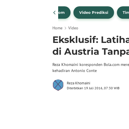
Spotlight
TikTok Bola.com
Video Prediksi
Ti
Home
Video
Eksklusif: Lati
di Austria Tanp
Reza Khomaini koresponden Bola.com merek
kehadiran Antonio Conte
Reza Khomaini
Diterbitkan 19 Juli 2016, 07:30 WIB