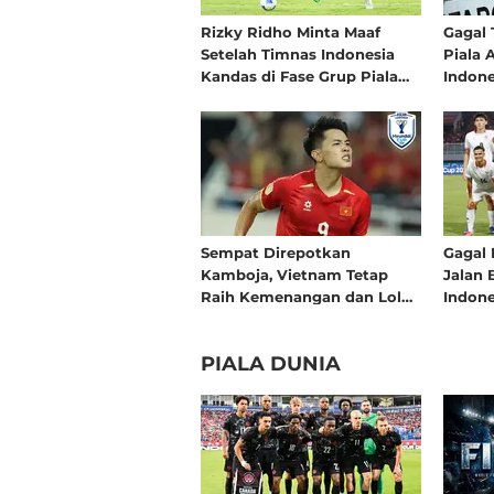
Rizky Ridho Minta Maaf
Gagal 
Setelah Timnas Indonesia
Piala 
Kandas di Fase Grup Piala
Indone
AFF 2026
Kelam:
Fase G
Sempat Direpotkan
Gagal 
Kamboja, Vietnam Tetap
Jalan 
Raih Kemenangan dan Lolos
Indone
ke Semifinal Piala AFF 2026
Grup P
sebagai Juara Grup A
PIALA DUNIA