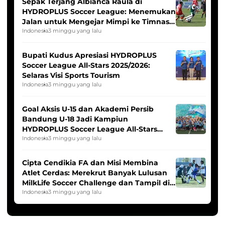
Sepak Terjang Albianca Raula di
HYDROPLUS Soccer League: Menemukan
Jalan untuk Mengejar Mimpi ke Timnas
Indonesia Putri
Indonesia
3 minggu yang lalu
Bupati Kudus Apresiasi HYDROPLUS
Soccer League All-Stars 2025/2026:
Selaras Visi Sports Tourism
Indonesia
3 minggu yang lalu
Goal Aksis U-15 dan Akademi Persib
Bandung U-18 Jadi Kampiun
HYDROPLUS Soccer League All-Stars
2025/2026
Indonesia
3 minggu yang lalu
Cipta Cendikia FA dan Misi Membina
Atlet Cerdas: Merekrut Banyak Lulusan
MilkLife Soccer Challenge dan Tampil di
HYDROPLUS Soccer League
Indonesia
3 minggu yang lalu