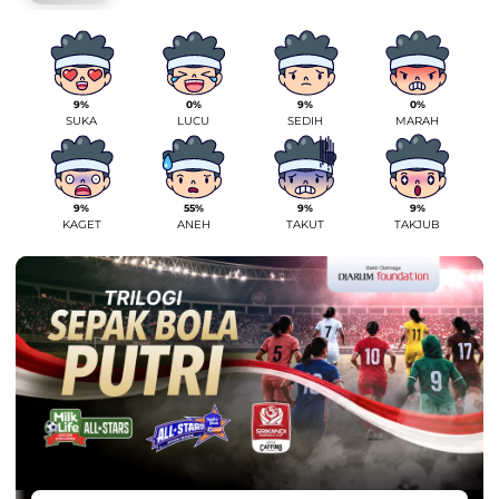
9%
0%
9%
0%
SUKA
LUCU
SEDIH
MARAH
9%
55%
9%
9%
KAGET
ANEH
TAKUT
TAKJUB