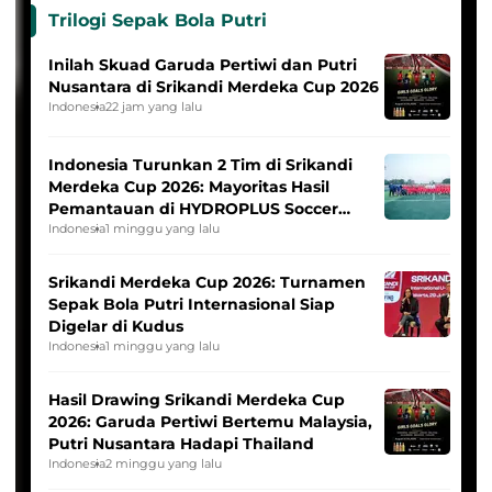
Trilogi Sepak Bola Putri
Inilah Skuad Garuda Pertiwi dan Putri
Nusantara di Srikandi Merdeka Cup 2026
Indonesia
22 jam yang lalu
Indonesia Turunkan 2 Tim di Srikandi
Merdeka Cup 2026: Mayoritas Hasil
Pemantauan di HYDROPLUS Soccer
League
Indonesia
1 minggu yang lalu
Srikandi Merdeka Cup 2026: Turnamen
Sepak Bola Putri Internasional Siap
Digelar di Kudus
Indonesia
1 minggu yang lalu
Hasil Drawing Srikandi Merdeka Cup
2026: Garuda Pertiwi Bertemu Malaysia,
Putri Nusantara Hadapi Thailand
Indonesia
2 minggu yang lalu