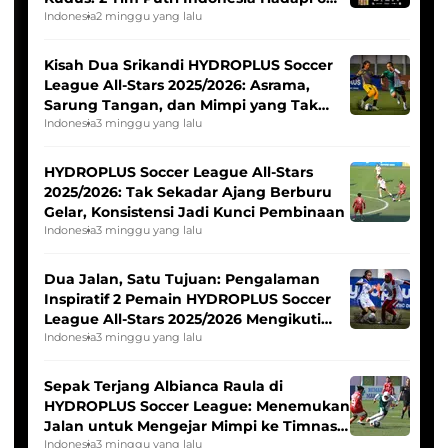
Tim Asia
Indonesia
2 minggu yang lalu
Kisah Dua Srikandi HYDROPLUS Soccer
League All-Stars 2025/2026: Asrama,
Sarung Tangan, dan Mimpi yang Tak
Pernah Padam
Indonesia
3 minggu yang lalu
HYDROPLUS Soccer League All-Stars
2025/2026: Tak Sekadar Ajang Berburu
Gelar, Konsistensi Jadi Kunci Pembinaan
Indonesia
3 minggu yang lalu
Dua Jalan, Satu Tujuan: Pengalaman
Inspiratif 2 Pemain HYDROPLUS Soccer
League All-Stars 2025/2026 Mengikuti
Seleksi Timnas Indonesia Putri
Indonesia
3 minggu yang lalu
Sepak Terjang Albianca Raula di
HYDROPLUS Soccer League: Menemukan
Jalan untuk Mengejar Mimpi ke Timnas
Indonesia Putri
Indonesia
3 minggu yang lalu