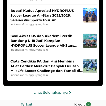
Bupati Kudus Apresiasi HYDROPLUS
Soccer League All-Stars 2025/2026:
Selaras Visi Sports Tourism
Indonesia
3 minggu yang lalu
Goal Aksis U-15 dan Akademi Persib
Bandung U-18 Jadi Kampiun
HYDROPLUS Soccer League All-Stars
2025/2026
Indonesia
3 minggu yang lalu
Cipta Cendikia FA dan Misi Membina
Atlet Cerdas: Merekrut Banyak Lulusan
MilkLife Soccer Challenge dan Tampil di
HYDROPLUS Soccer League
Indonesia
3 minggu yang lalu
Lihat Selengkapnya
Terkait
Kredit
2