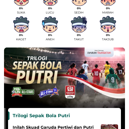
0%
0%
0%
0%
SUKA
LUCU
SEDIH
MARAH
0%
0%
0%
0%
KAGET
ANEH
TAKUT
TAKJUB
Trilogi Sepak Bola Putri
Inilah Skuad Garuda Pertiwi dan Putri