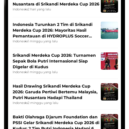
Nusantara di Srikandi Merdeka Cup 2026
Indonesia
2 hari yang lalu
Indonesia Turunkan 2 Tim di Srikandi
Merdeka Cup 2026: Mayoritas Hasil
Pemantauan di HYDROPLUS Soccer
League
Indonesia
1 minggu yang lalu
Srikandi Merdeka Cup 2026: Turnamen
Sepak Bola Putri Internasional Siap
Digelar di Kudus
Indonesia
1 minggu yang lalu
Hasil Drawing Srikandi Merdeka Cup
2026: Garuda Pertiwi Bertemu Malaysia,
Putri Nusantara Hadapi Thailand
Indonesia
2 minggu yang lalu
Bakti Olahraga Djarum Foundation dan
PSSI Gelar Srikandi Merdeka Cup 2026 di
Kudus: 2 Tim Putri Indonesia Hadapi 6