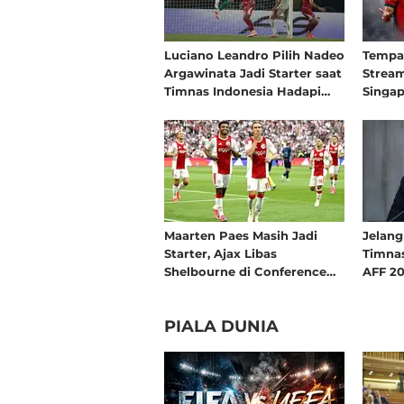
Luciano Leandro Pilih Nadeo
Tempa
Argawinata Jadi Starter saat
Stream
Timnas Indonesia Hadapi
Singap
Singapura di Piala AFF 2026:
Indone
Pengalaman Jadi Kunci
Maarten Paes Masih Jadi
Jelang
Starter, Ajax Libas
Timnas
Shelbourne di Conference
AFF 20
League
Harus
Herdma
PIALA DUNIA
Tidak 