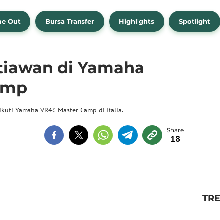
me Out
Bursa Transfer
Highlights
Spotlight
etiawan di Yamaha
amp
ikuti Yamaha VR46 Master Camp di Italia.
18
TR