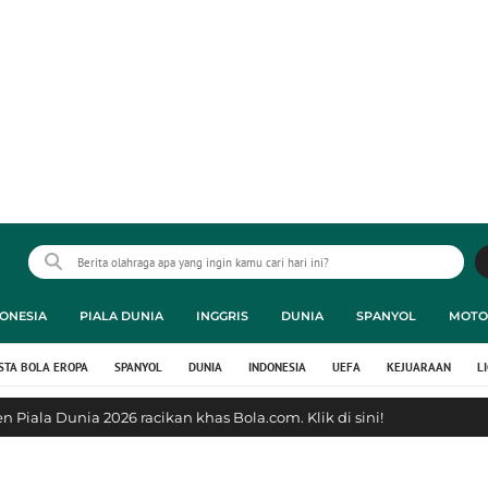
ONESIA
PIALA DUNIA
INGGRIS
DUNIA
SPANYOL
MOTO
STA BOLA EROPA
SPANYOL
DUNIA
INDONESIA
UEFA
KEJUARAAN
L
 Piala Dunia 2026 racikan khas Bola.com. Klik di sini!