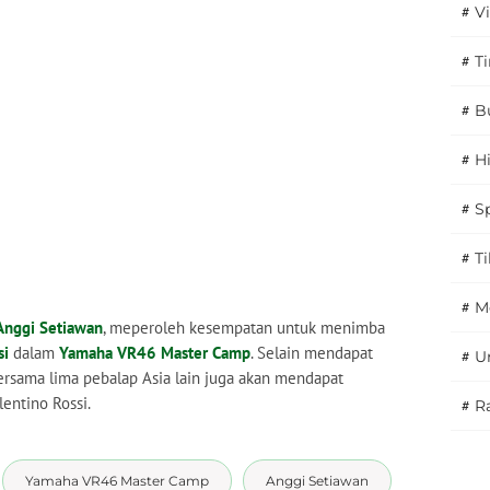
#
V
#
T
#
B
#
H
#
S
#
T
#
M
Anggi Setiawan
, meperoleh kesempatan untuk menimba
si
dalam
Yamaha VR46 Master Camp
. Selain mendapat
#
U
ersama lima pebalap Asia lain juga akan mendapat
entino Rossi.
#
Ra
Yamaha VR46 Master Camp
Anggi Setiawan