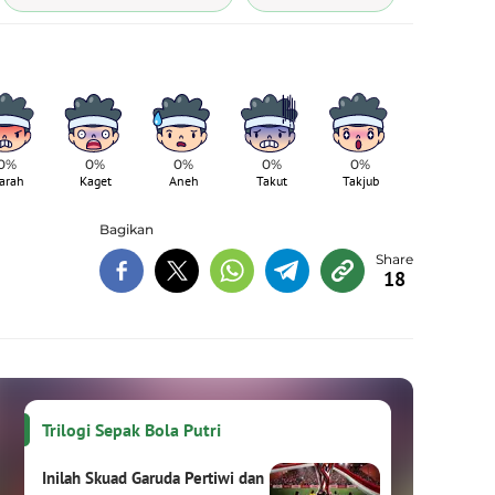
0%
0%
0%
0%
0%
arah
Kaget
Aneh
Takut
Takjub
Bagikan
18
Trilogi Sepak Bola Putri
Inilah Skuad Garuda Pertiwi dan