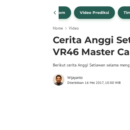
Spotlight
TikTok Bola.com
Video Prediksi
Ti
Home
Video
Cerita Anggi S
VR46 Master C
Berikut cerita Anggi Setiawan selama meng
Wijayanto
Diterbitkan 16 Mei 2017, 10:00 WIB