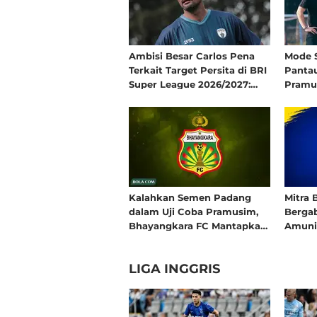
Ambisi Besar Carlos Pena
Mode S
Terkait Target Persita di BRI
Panta
Super League 2026/2027:
Pramus
Harus Lebih Baik dari Musim
Lalu
Kalahkan Semen Padang
Mitra 
dalam Uji Coba Pramusim,
Berga
Bhayangkara FC Mantapkan
Amunis
Chemistry Antarlini
LIGA INGGRIS