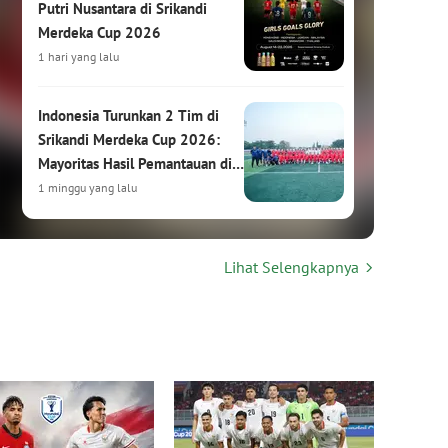
Putri Nusantara di Srikandi
Merdeka Cup 2026
1 hari yang lalu
Indonesia Turunkan 2 Tim di
Srikandi Merdeka Cup 2026:
Mayoritas Hasil Pemantauan di
HYDROPLUS Soccer League
1 minggu yang lalu
Srikandi Merdeka Cup 2026:
Lihat Selengkapnya
Turnamen Sepak Bola Putri
Internasional Siap Digelar di
Kudus
1 minggu yang lalu
Hasil Drawing Srikandi Merdeka
Cup 2026: Garuda Pertiwi
Bertemu Malaysia, Putri