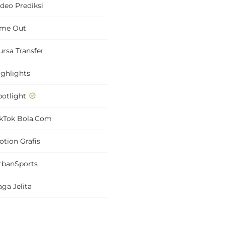
ideo Prediksi
ime Out
ursa Transfer
ighlights
potlight
ikTok Bola.com
otion Grafis
rbanSports
ga Jelita