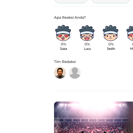
0%
0%
0%
Suka
Lucu
Sedih
M
Tim Redaksi