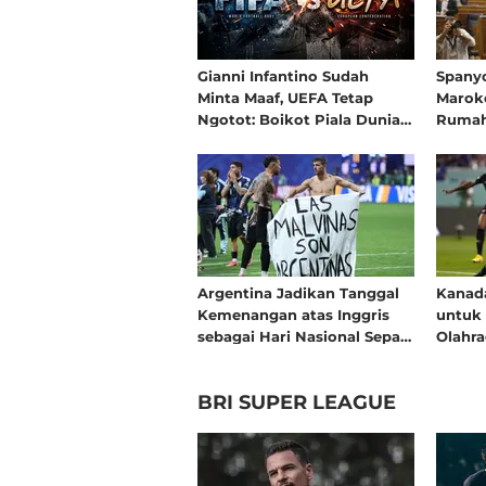
Gianni Infantino Sudah
Spanyo
Minta Maaf, UEFA Tetap
Maroko
Ngotot: Boikot Piala Dunia
Rumah 
Belum Dicabut
2030
Argentina Jadikan Tanggal
Kanada
Kemenangan atas Inggris
untuk 
sebagai Hari Nasional Sepak
Olahra
Bola
2026
BRI SUPER LEAGUE