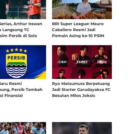
League All-Stars 2025/2026
3 minggu yang lalu
erius, Arthur Irawan
BRI Super League: Mauro
Cipta Cendikia FA dan Misi
u Langsung TC
Caballero Resmi Jadi
Membina Atlet Cerdas: Merekrut
im Persik di Solo
Pemain Asing ke-10 PSIM
Banyak Lulusan MilkLife Soccer
Challenge dan Tampil di
3 minggu yang lalu
HYDROPLUS Soccer League
Baru Resmi
Ryo Matsumura Berpeluang
bung, Persib Tambah
Jadi Starter Garudayaksa FC
i Finansial
Besutan Milos Joksic