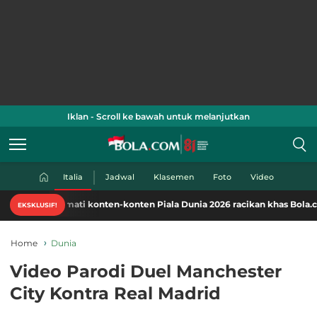
Iklan - Scroll ke bawah untuk melanjutkan
Italia
Jadwal
Klasemen
Foto
Video
Nikmati konten-konten Piala Dunia 2026 racikan khas Bola.com. Klik di s
EKSKLUSIF!
Home
Dunia
Video Parodi Duel Manchester
City Kontra Real Madrid