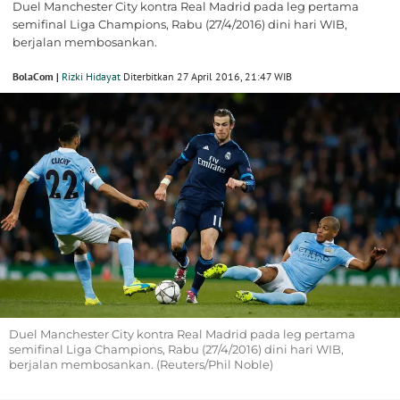
Duel Manchester City kontra Real Madrid pada leg pertama
semifinal Liga Champions, Rabu (27/4/2016) dini hari WIB,
berjalan membosankan.
BolaCom |
Rizki Hidayat
Diterbitkan 27 April 2016, 21:47 WIB
Duel Manchester City kontra Real Madrid pada leg pertama
semifinal Liga Champions, Rabu (27/4/2016) dini hari WIB,
berjalan membosankan. (Reuters/Phil Noble)