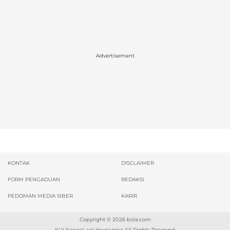
Advertisement
KONTAK
DISCLAIMER
FORM PENGADUAN
REDAKSI
PEDOMAN MEDIA SIBER
KARIR
Copyright © 2026
bola.com
KLY KapanLagi Youniverse All Rights Reserved