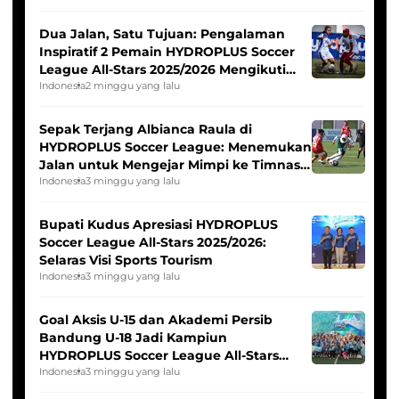
Dua Jalan, Satu Tujuan: Pengalaman
Inspiratif 2 Pemain HYDROPLUS Soccer
League All-Stars 2025/2026 Mengikuti
Seleksi Timnas Indonesia Putri
Indonesia
2 minggu yang lalu
Sepak Terjang Albianca Raula di
HYDROPLUS Soccer League: Menemukan
Jalan untuk Mengejar Mimpi ke Timnas
Indonesia Putri
Indonesia
3 minggu yang lalu
Bupati Kudus Apresiasi HYDROPLUS
Soccer League All-Stars 2025/2026:
Selaras Visi Sports Tourism
Indonesia
3 minggu yang lalu
Goal Aksis U-15 dan Akademi Persib
Bandung U-18 Jadi Kampiun
HYDROPLUS Soccer League All-Stars
2025/2026
Indonesia
3 minggu yang lalu