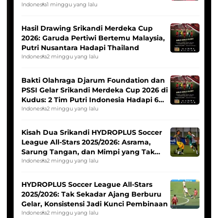
Indonesia
1 minggu yang lalu
Hasil Drawing Srikandi Merdeka Cup
2026: Garuda Pertiwi Bertemu Malaysia,
Putri Nusantara Hadapi Thailand
Indonesia
2 minggu yang lalu
Bakti Olahraga Djarum Foundation dan
PSSI Gelar Srikandi Merdeka Cup 2026 di
Kudus: 2 Tim Putri Indonesia Hadapi 6
Tim Asia
Indonesia
2 minggu yang lalu
Kisah Dua Srikandi HYDROPLUS Soccer
League All-Stars 2025/2026: Asrama,
Sarung Tangan, dan Mimpi yang Tak
Pernah Padam
Indonesia
2 minggu yang lalu
HYDROPLUS Soccer League All-Stars
2025/2026: Tak Sekadar Ajang Berburu
Gelar, Konsistensi Jadi Kunci Pembinaan
Indonesia
2 minggu yang lalu