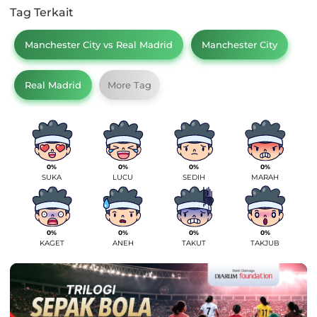
Tag Terkait
Manchester City vs Real Madrid
Manchester City
Real Madrid
More Tag
0%
0%
0%
0%
SUKA
LUCU
SEDIH
MARAH
0%
0%
0%
0%
KAGET
ANEH
TAKUT
TAKJUB