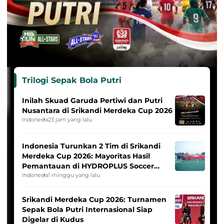
Trilogi Sepak Bola Putri
Inilah Skuad Garuda Pertiwi dan Putri
Nusantara di Srikandi Merdeka Cup 2026
Indonesia
23 jam yang lalu
Indonesia Turunkan 2 Tim di Srikandi
Merdeka Cup 2026: Mayoritas Hasil
Pemantauan di HYDROPLUS Soccer
League
Indonesia
1 minggu yang lalu
Srikandi Merdeka Cup 2026: Turnamen
Sepak Bola Putri Internasional Siap
Digelar di Kudus