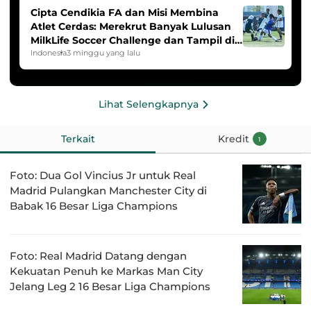
Cipta Cendikia FA dan Misi Membina
Atlet Cerdas: Merekrut Banyak Lulusan
MilkLife Soccer Challenge dan Tampil di
HYDROPLUS Soccer League
Indonesia
3 minggu yang lalu
Lihat Selengkapnya
Terkait
Kredit
1
Foto: Dua Gol Vincius Jr untuk Real
Madrid Pulangkan Manchester City di
Babak 16 Besar Liga Champions
Foto: Real Madrid Datang dengan
Kekuatan Penuh ke Markas Man City
Jelang Leg 2 16 Besar Liga Champions