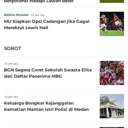
Berpotensi Hadapi Lawan Berat
BERITA PILIHAN
19 jam lalu
MU Siapkan Opsi Cadangan jika Gagal
Merekrut Lewis Hall
SOROT
13 jam lalu
BGN Segera Coret Sekolah Swasta Elite
dari Daftar Penerima MBG
16 jam lalu
Keluarga Bongkar Kejanggalan
Kematian Mantan Istri Polisi di Medan