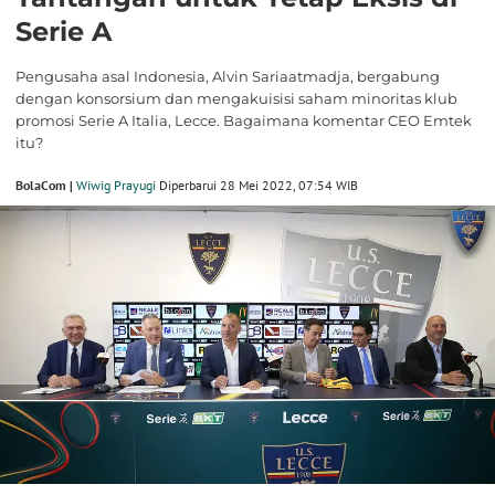
Serie A
Pengusaha asal Indonesia, Alvin Sariaatmadja, bergabung
dengan konsorsium dan mengakuisisi saham minoritas klub
promosi Serie A Italia, Lecce. Bagaimana komentar CEO Emtek
itu?
BolaCom |
Wiwig Prayugi
Diperbarui 28 Mei 2022, 07:54 WIB