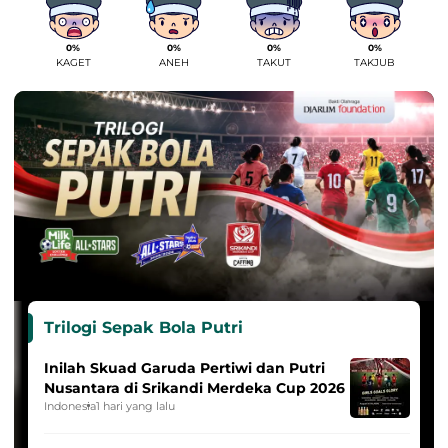
0%
0%
0%
0%
KAGET
ANEH
TAKUT
TAKJUB
Trilogi Sepak Bola Putri
Inilah Skuad Garuda Pertiwi dan Putri
Nusantara di Srikandi Merdeka Cup 2026
Indonesia
1 hari yang lalu