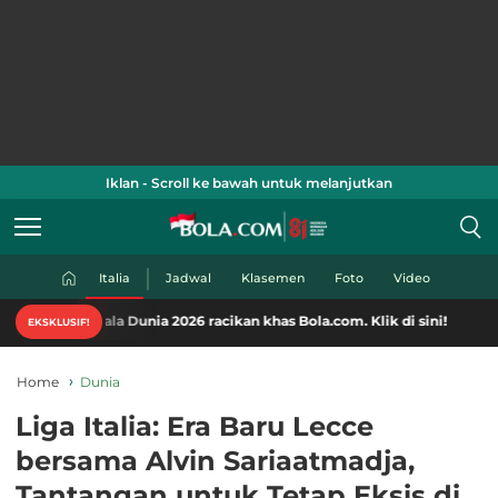
Iklan - Scroll ke bawah untuk melanjutkan
Italia
Jadwal
Klasemen
Foto
Video
la Dunia 2026 racikan khas Bola.com. Klik di sini!
EKSKLUSIF!
Home
Dunia
Liga Italia: Era Baru Lecce
bersama Alvin Sariaatmadja,
Tantangan untuk Tetap Eksis di