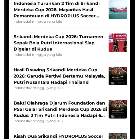
Indonesia Turunkan 2 Tim di Srikandi
Merdeka Cup 2026: Mayoritas Hasil
Pemantauan di HYDROPLUS Soccer
League
Indonesia
1 minggu yang lalu
Srikandi Merdeka Cup 2026: Turnamen
Sepak Bola Putri Internasional Siap
Digelar di Kudus
Indonesia
1 minggu yang lalu
Hasil Drawing Srikandi Merdeka Cup
2026: Garuda Pertiwi Bertemu Malaysia,
Putri Nusantara Hadapi Thailand
Indonesia
2 minggu yang lalu
Bakti Olahraga Djarum Foundation dan
PSSI Gelar Srikandi Merdeka Cup 2026 di
Kudus: 2 Tim Putri Indonesia Hadapi 6
Tim Asia
Indonesia
2 minggu yang lalu
Kisah Dua Srikandi HYDROPLUS Soccer