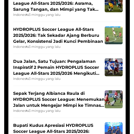
League All-Stars 2025/2026: Asrama,
Sarung Tangan, dan Mimpi yang Tak
Pernah Padam
Indonesia
3 minggu yang lalu
HYDROPLUS Soccer League All-Stars
2025/2026: Tak Sekadar Ajang Berburu
Gelar, Konsistensi Jadi Kunci Pembinaan
Indonesia
3 minggu yang lalu
Dua Jalan, Satu Tujuan: Pengalaman
Inspiratif 2 Pemain HYDROPLUS Soccer
League All-Stars 2025/2026 Mengikuti
Seleksi Timnas Indonesia Putri
Indonesia
3 minggu yang lalu
Sepak Terjang Albianca Raula di
HYDROPLUS Soccer League: Menemukan
Jalan untuk Mengejar Mimpi ke Timnas
Indonesia Putri
Indonesia
3 minggu yang lalu
Bupati Kudus Apresiasi HYDROPLUS
Soccer League All-Stars 2025/2026: