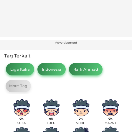
Advertisement
Tag Terkait
Liga Italia
Indonesia
Raffi Ahmad
More Tag
0%
0%
0%
0%
SUKA
LUCU
SEDIH
MARAH