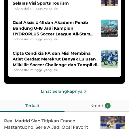
Selaras Visi Sports Tourism
Indonesia
3 minggu yang lalu
Goal Aksis U-15 dan Akademi Persib
Bandung U-18 Jadi Kampiun
HYDROPLUS Soccer League All-Stars
2025/2026
Indonesia
3 minggu yang lalu
Cipta Cendikia FA dan Misi Membina
Atlet Cerdas: Merekrut Banyak Lulusan
MilkLife Soccer Challenge dan Tampil di
HYDROPLUS Soccer League
Indonesia
3 minggu yang lalu
Lihat Selengkapnya
Terkait
Kredit
1
Real Madrid Siap Titipkan Franco
Mastantuono, Serie A Jadi Opsi Favorit