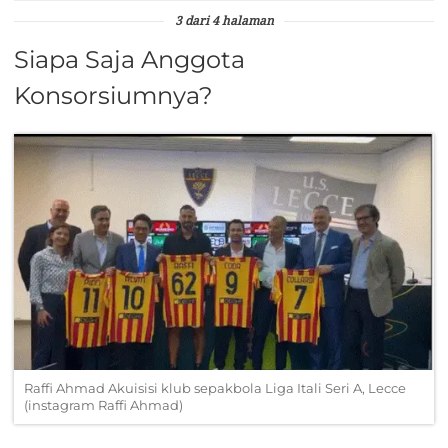
3 dari 4 halaman
Siapa Saja Anggota
Konsorsiumnya?
Raffi Ahmad Akuisisi klub sepakbola Liga Itali Seri A, Lecce
(instagram Raffi Ahmad)