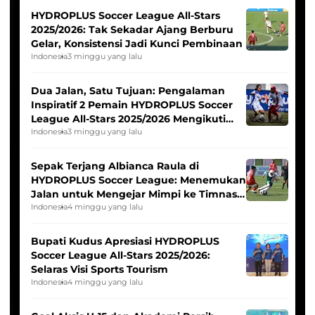
HYDROPLUS Soccer League All-Stars
2025/2026: Tak Sekadar Ajang Berburu
Gelar, Konsistensi Jadi Kunci Pembinaan
Indonesia
3 minggu yang lalu
Dua Jalan, Satu Tujuan: Pengalaman
Inspiratif 2 Pemain HYDROPLUS Soccer
League All-Stars 2025/2026 Mengikuti
Seleksi Timnas Indonesia Putri
Indonesia
3 minggu yang lalu
Sepak Terjang Albianca Raula di
HYDROPLUS Soccer League: Menemukan
Jalan untuk Mengejar Mimpi ke Timnas
Indonesia Putri
Indonesia
4 minggu yang lalu
Bupati Kudus Apresiasi HYDROPLUS
Soccer League All-Stars 2025/2026:
Selaras Visi Sports Tourism
Indonesia
4 minggu yang lalu