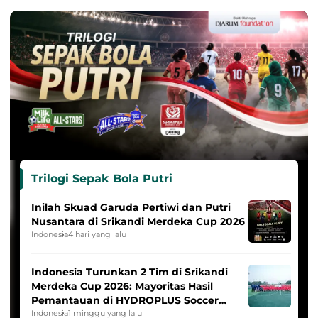
Trilogi Sepak Bola Putri
Inilah Skuad Garuda Pertiwi dan Putri
Nusantara di Srikandi Merdeka Cup 2026
Indonesia
4 hari yang lalu
Indonesia Turunkan 2 Tim di Srikandi
Merdeka Cup 2026: Mayoritas Hasil
Pemantauan di HYDROPLUS Soccer
League
Indonesia
1 minggu yang lalu