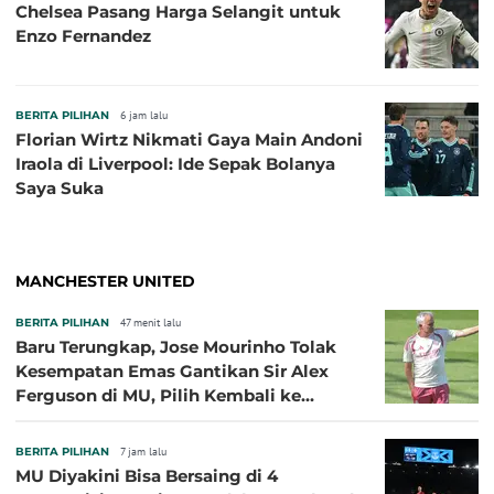
Chelsea Pasang Harga Selangit untuk
Enzo Fernandez
BERITA PILIHAN
6 jam lalu
Florian Wirtz Nikmati Gaya Main Andoni
Iraola di Liverpool: Ide Sepak Bolanya
Saya Suka
MANCHESTER UNITED
BERITA PILIHAN
47 menit lalu
Baru Terungkap, Jose Mourinho Tolak
Kesempatan Emas Gantikan Sir Alex
Ferguson di MU, Pilih Kembali ke
Chelsea
BERITA PILIHAN
7 jam lalu
MU Diyakini Bisa Bersaing di 4