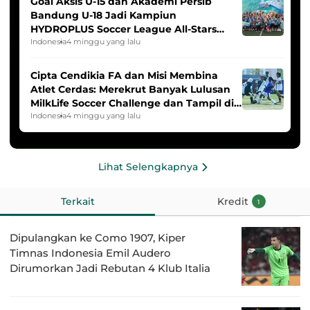
Goal Aksis U-15 dan Akademi Persib
Bandung U-18 Jadi Kampiun
HYDROPLUS Soccer League All-Stars
2025/2026
Indonesia
4 minggu yang lalu
Cipta Cendikia FA dan Misi Membina
Atlet Cerdas: Merekrut Banyak Lulusan
MilkLife Soccer Challenge dan Tampil di
HYDROPLUS Soccer League
Indonesia
4 minggu yang lalu
Lihat Selengkapnya
Terkait
Kredit
1
Dipulangkan ke Como 1907, Kiper
Timnas Indonesia Emil Audero
Dirumorkan Jadi Rebutan 4 Klub Italia