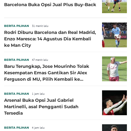
Barcelona Buka Opsi Jual Plus Buy-Back
BERITA PILIHAN
31 menit lalu
Rodri Diburu Barcelona dan Real Madrid,
Enzo Maresca: 14 Agustus Dia Kembali
ke Man City
BERITA PILIHAN
47 menit lalu
Baru Terungkap, Jose Mourinho Tolak
Kesempatan Emas Gantikan Sir Alex
Ferguson di MU, Pilih Kembali ke
Chelsea
BERITA PILIHAN
1 jam lalu
Arsenal Buka Opsi Jual Gabriel
Martinelli, asal Pengganti Sudah
Tersedia
BERITA PILIHAN
4 jam lalu