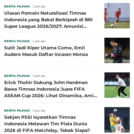
BERITA PILIHAN
2 jam lalu
Ulasan Pemain Naturalisasi Timnas
Indonesia yang Bakal Berkiprah di BRI
Super League 2026/2027: Amunisi
Persib Makin Megah!
BERITA PILIHAN
2 jam lalu
Sulit Jadi Kiper Utama Como, Emil
Audero Masuk Daftar Incaran Monza
BERITA PILIHAN
3 jam lalu
Erick Thohir Dukung John Herdman
Bawa Timnas Indonesia Juara FIFA
ASEAN Cup 2026: Lihat Dinamika, Amit-
Amit Nanti Ada Pemain Cedera
BERITA PILIHAN
3 jam lalu
Sekjen PSSI Isyaratkan Timnas
Indonesia Melawan Tim Piala Dunia
2026 di FIFA Matchday, Tebak Siapa?