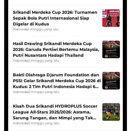
Srikandi Merdeka Cup 2026: Turnamen
Sepak Bola Putri Internasional Siap
Digelar di Kudus
Indonesia
1 minggu yang lalu
Hasil Drawing Srikandi Merdeka Cup
2026: Garuda Pertiwi Bertemu Malaysia,
Putri Nusantara Hadapi Thailand
Indonesia
2 minggu yang lalu
Bakti Olahraga Djarum Foundation dan
PSSI Gelar Srikandi Merdeka Cup 2026 di
Kudus: 2 Tim Putri Indonesia Hadapi 6
Tim Asia
Indonesia
2 minggu yang lalu
Kisah Dua Srikandi HYDROPLUS Soccer
League All-Stars 2025/2026: Asrama,
Sarung Tangan, dan Mimpi yang Tak
Pernah Padam
Indonesia
3 minggu yang lalu