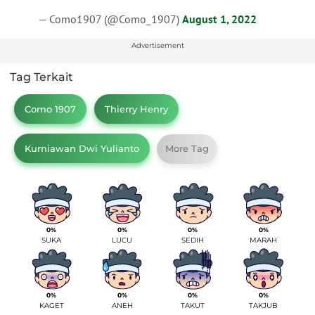
— Como1907 (@Como_1907)
August 1, 2022
Advertisement
Tag Terkait
Como 1907
Thierry Henry
Kurniawan Dwi Yulianto
More Tag
0%
0%
0%
0%
SUKA
LUCU
SEDIH
MARAH
0%
0%
0%
0%
KAGET
ANEH
TAKUT
TAKJUB