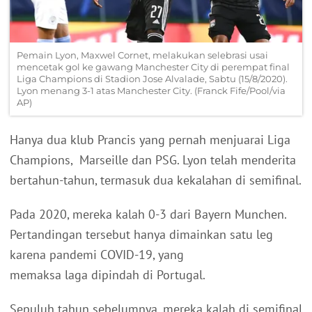
Pemain Lyon, Maxwel Cornet, melakukan selebrasi usai
mencetak gol ke gawang Manchester City di perempat final
Liga Champions di Stadion Jose Alvalade, Sabtu (15/8/2020).
Lyon menang 3-1 atas Manchester City. (Franck Fife/Pool/via
AP)
Hanya dua klub Prancis yang pernah menjuarai Liga
Champions, Marseille dan PSG. Lyon telah menderita
bertahun-tahun, termasuk dua kekalahan di semifinal.
Pada 2020, mereka kalah 0-3 dari Bayern Munchen.
Pertandingan tersebut hanya dimainkan satu leg
karena pandemi COVID-19, yang
memaksa laga dipindah di Portugal.
Sepuluh tahun sebelumnya, mereka kalah di semifinal