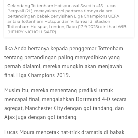
Gelandang Tottenham Hotspur asal Swedia #15, Lucas
Bergvall (2L), merayakan gol pertama timnya dalam
pertandingan babak penyisihan Liga Champions UEFA
antara Tottenham Hotspur dan Villarreal di Stadion
Tottenham Hotspur, London, Rabu (17-9-2025) dini hari WIB.
(HENRY NICHOLLS/AFP)
Jika Anda bertanya kepada penggemar Tottenham
tentang pertandingan paling menyedihkan yang
pernah dialami, mereka mungkin akan menjawab
final Liga Champions 2019.
Musim itu, mereka menentang prediksi untuk
mencapai final, mengalahkan Dortmund 4-0 secara
agregat, Manchester City dengan gol tandang, dan
Ajax juga dengan gol tandang.
Lucas Moura mencetak hat-trick dramatis di babak