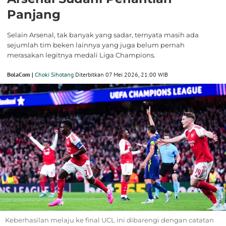
Panjang
Selain Arsenal, tak banyak yang sadar, ternyata masih ada
sejumlah tim beken lainnya yang juga belum pernah
merasakan legitnya medali Liga Champions.
BolaCom |
Choki Sihotang
Diterbitkan 07 Mei 2026, 21:00 WIB
Keberhasilan melaju ke final UCL ini dibarengi dengan catatan