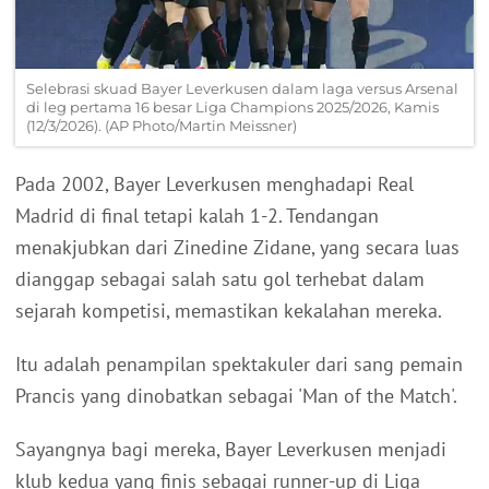
Selebrasi skuad Bayer Leverkusen dalam laga versus Arsenal
di leg pertama 16 besar Liga Champions 2025/2026, Kamis
(12/3/2026). (AP Photo/Martin Meissner)
Pada 2002, Bayer Leverkusen menghadapi Real
Madrid di final tetapi kalah 1-2. Tendangan
menakjubkan dari Zinedine Zidane, yang secara luas
dianggap sebagai salah satu gol terhebat dalam
sejarah kompetisi, memastikan kekalahan mereka.
Itu adalah penampilan spektakuler dari sang pemain
Prancis yang dinobatkan sebagai 'Man of the Match'.
Sayangnya bagi mereka, Bayer Leverkusen menjadi
klub kedua yang finis sebagai runner-up di Liga