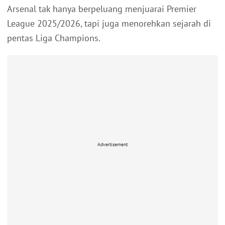
Arsenal tak hanya berpeluang menjuarai Premier
League 2025/2026, tapi juga menorehkan sejarah di
pentas Liga Champions.
Advertisement