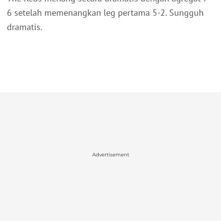
6 setelah memenangkan leg pertama 5-2. Sungguh
dramatis.
Advertisement