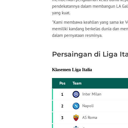
pendekatannya dalam membangun LA Gala
yang kuat.
"Kami membawa keahlian yang sama ke Ve
memiliki kandang berkelas dunia dan menj
dalam pernyataan resminya.
Persaingan di Liga Ita