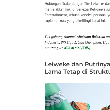
Hubungan Drake dengan Tim Leiweke dan
menjejakkan kaki di Venezia. Ketiganya s
Entertainment, sebuah koneksi personal yan
rupiah di kota yang dikelilingi kanal ini.
Yuk gabung
channel whatsapp Bola.com
unt
Indonesia, BRI Liga 1, Liga Champions, Liga I
bulutangkis.
Klik di sini (JOIN)
Leiweke dan Putrinya
Lama Tetap di Strukt