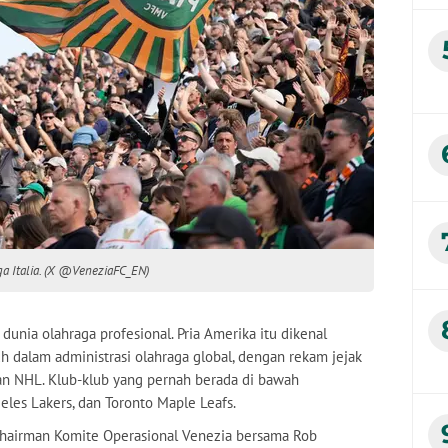
iga Italia. (X @VeneziaFC_EN)
nia olahraga profesional. Pria Amerika itu dikenal
uh dalam administrasi olahraga global, dengan rekam jejak
n NHL. Klub-klub yang pernah berada di bawah
eles Lakers, dan Toronto Maple Leafs.
chairman Komite Operasional Venezia bersama Rob