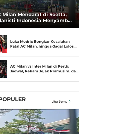
 Milan Mendarat di Soetta,
lanisti Indonesia Menyambut
ri Balik Pagar
Luka Modric Bongkar Kesalahan
Fatal AC Milan, hingga Gagal Lolos …
AC Milan vs Inter Milan di Perth:
Jadwal, Rekam Jejak Pramusim, da…
POPULER
Lihat Semua