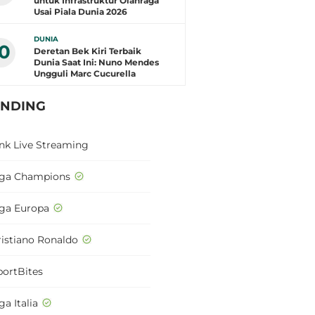
untuk Infrastruktur Olahraga
Usai Piala Dunia 2026
DUNIA
10
Deretan Bek Kiri Terbaik
Dunia Saat Ini: Nuno Mendes
Ungguli Marc Cucurella
ENDING
ink Live Streaming
iga Champions
iga Europa
ristiano Ronaldo
portBites
ga Italia