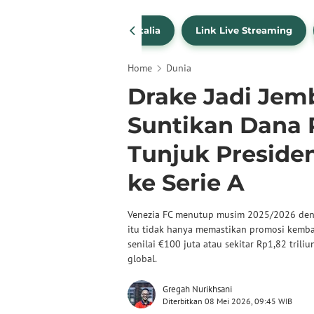
SportBites
Liga Italia
Link Live Streaming
Home
Dunia
Drake Jadi Jem
Suntikan Dana R
Tunjuk Preside
ke Serie A
Venezia FC menutup musim 2025/2026 deng
itu tidak hanya memastikan promosi kembal
senilai €100 juta atau sekitar Rp1,82 tril
global.
Gregah Nurikhsani
Diterbitkan 08 Mei 2026, 09:45 WIB