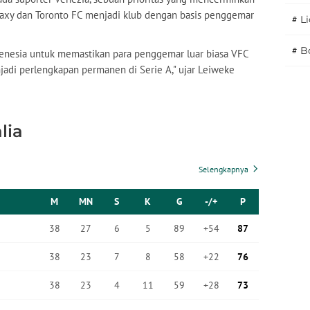
xy dan Toronto FC menjadi klub dengan basis penggemar
#
L
#
B
nesia untuk memastikan para penggemar luar biasa VFC
adi perlengkapan permanen di Serie A," ujar Leiweke
lia