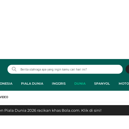
ONESIA
PIALA DUNIA
INGGRIS
DUNIA
SPANYOL
MOTO
VIDEO
 Piala Dunia 2026 racikan khas Bola.com. Klik di sini!