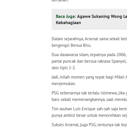
Baca Juga:
Agawe Sukaning Wong Len
Kebahagiaan
Dalam sejarahnya, Arsenal sama sekali be
bergengsi Benua Biru.
Dua dasawarsa silam, tepatnya pada 2006,
partai puncak dan bersua raksasa Spanyol
skor tipis 1-2.
Jadi, inilah momen yang tepat bagi Mikel
menjemukan.
PSG sebenarnya tak terlalu istimewa, jika 
baru sekali memenangkannya, saat merek
Tim asuhan Luis Enrique sah-sah saja be
punya ambisi besar untuk menorehkan sej
Sukses Arsenal, juga PSG, tentunya tak le