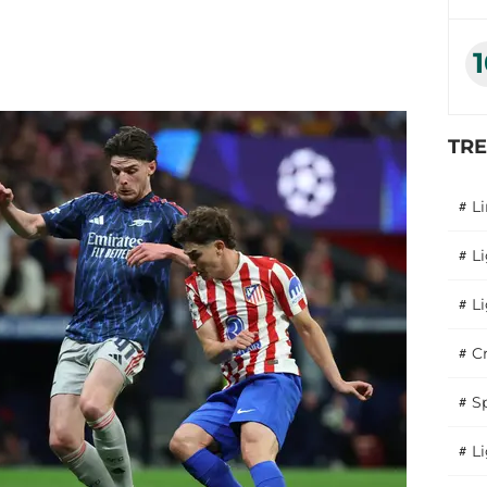
TR
#
L
#
L
#
L
#
C
#
S
#
Li