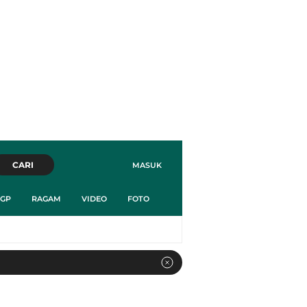
CARI
MASUK
GP
RAGAM
VIDEO
FOTO