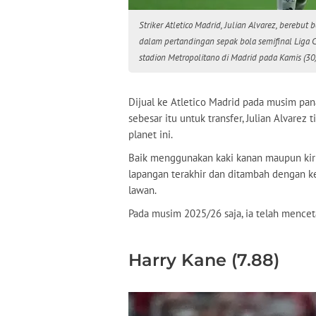
Striker Atletico Madrid, Julian Alvarez, bereb
dalam pertandingan sepak bola semifinal Liga C
stadion Metropolitano di Madrid pada Kamis (30
Dijual ke Atletico Madrid pada musim pan
sebesar itu untuk transfer, Julian Alvarez 
planet ini.
Baik menggunakan kaki kanan maupun kiri
lapangan terakhir dan ditambah dengan 
lawan.
Pada musim 2025/26 saja, ia telah mencet
Harry Kane (7.88)