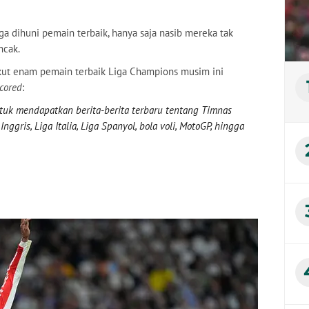
uga dihuni pemain terbaik, hanya saja nasib mereka tak
ncak.
ikut enam pemain terbaik Liga Champions musim ini
cored
:
uk mendapatkan berita-berita terbaru tentang Timnas
nggris, Liga Italia, Liga Spanyol, bola voli, MotoGP, hingga