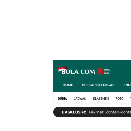
HOME
BRI SUPER LEAGUE
IND
DUNIA
JADWAL
KLASEMEN
FOTO
EKSKLUSIF!:
Nikmati konten-konten