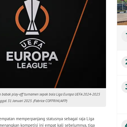
 babak play-off turnamen sepak bola Liga Europa UEFA 2024-2025
nggal 31 Januari 2025. (Fabrice COFFRINI/AFP)
kesempatan memperpanjang statusnya sebagai raja Liga
emenangkan kompetisi ini empat kali sebelumnya, tiga