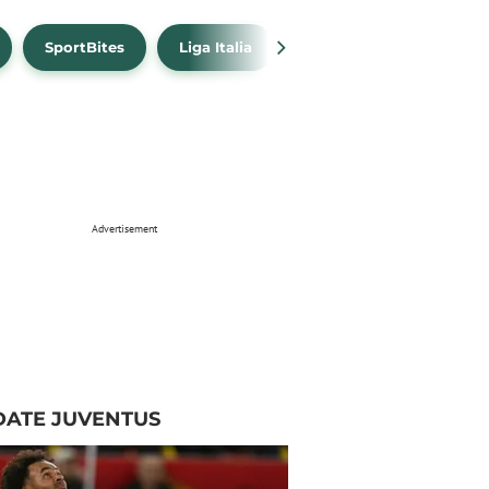
SportBites
Liga Italia
Link Live Streaming
Advertisement
DATE JUVENTUS