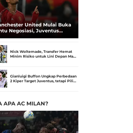
nchester United Mulai Buka
ntu Negosiasi, Juventus
kin Serius Kejar Joshua
rkzee
Nick Woltemade, Transfer Hemat
Minim Risiko untuk Lini Depan Ma…
Gianluigi Buffon Ungkap Perbedaan
2 Kiper Target Juventus, tetapi Pili…
 APA AC MILAN?