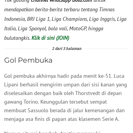
mendapatkan berita-berita terbaru tentang Timnas
Indonesia, BRI Liga 1, Liga Champions, Liga Inggris, Liga
Italia, Liga Spanyol, bola voli, MotoGP, hingga
bulutangkis.
Klik di sini (JOIN)
2 dari 3 halaman
Gol Pembuka
Gol pembuka akhirnya hadir pada menit ke-51. Luca
Lipani berhasil mengirim umpan dari sisi kanan yang
diselesaikan dengan baik oleh Thorstvedt di depan
gawang Torino. Keunggulan tersebut sempat
membuat Sassuolo berada di jalur kemenangan dan
menjaga asa finis di papan atas klasemen Serie A.