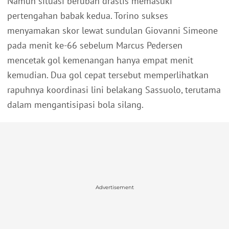
Namun situasi berubah drastis memasuki
pertengahan babak kedua. Torino sukses
menyamakan skor lewat sundulan Giovanni Simeone
pada menit ke-66 sebelum Marcus Pedersen
mencetak gol kemenangan hanya empat menit
kemudian. Dua gol cepat tersebut memperlihatkan
rapuhnya koordinasi lini belakang Sassuolo, terutama
dalam mengantisipasi bola silang.
Advertisement