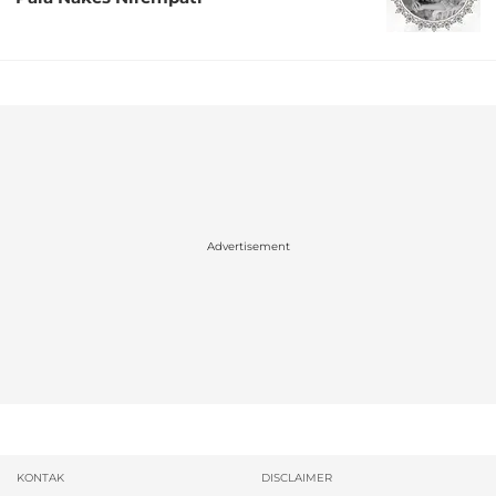
Advertisement
KONTAK
DISCLAIMER