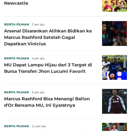
Newcastle
BERITA PILIHAN
3 jam lalu
Arsenal Disarankan Alihkan Bidikan ke
Marcus Rashford Setelah Gagal
Dapatkan Vinicius
BERITA PILIHAN
4 jam lalu
MU Dapat Lampu Hijau dari 3 Target di
Bursa Transfer: Jhon Lucumi Favorit
BERITA PILIHAN
8 jam lalu
Marcus Rashford Bisa Menangi Ballon
d'Or Bersama MU, Ini Syaratnya
BERITA PILIHAN
11 jam lalu