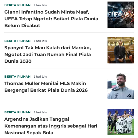
BERITA PILIHAN
1 hari lalu
Gianni Infantino Sudah Minta Maaf,
UEFA Tetap Ngotot: Boikot Piala Dunia
Belum Dicabut
BERITA PILIHAN
1 hari lalu
Spanyol Tak Mau Kalah dari Maroko,
Ngotot Jadi Tuan Rumah Final Piala
Dunia 2030
BERITA PILIHAN
1 hari lalu
Thomas Muller Menilai MLS Makin
Bergengsi Berkat Piala Dunia 2026
BERITA PILIHAN
2 hari lalu
Argentina Jadikan Tanggal
Kemenangan atas Inggris sebagai Hari
Nasional Sepak Bola