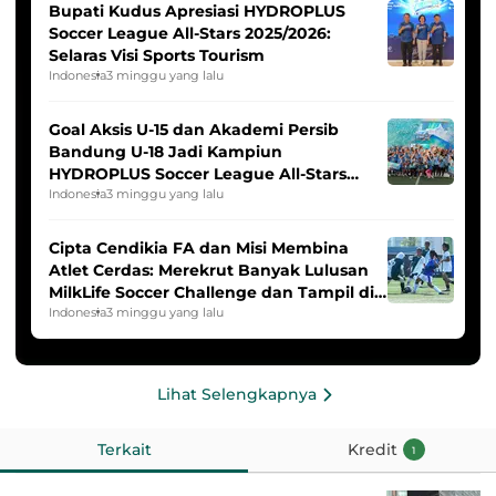
Bupati Kudus Apresiasi HYDROPLUS
Soccer League All-Stars 2025/2026:
Selaras Visi Sports Tourism
Indonesia
3 minggu yang lalu
Goal Aksis U-15 dan Akademi Persib
Bandung U-18 Jadi Kampiun
HYDROPLUS Soccer League All-Stars
2025/2026
Indonesia
3 minggu yang lalu
Cipta Cendikia FA dan Misi Membina
Atlet Cerdas: Merekrut Banyak Lulusan
MilkLife Soccer Challenge dan Tampil di
HYDROPLUS Soccer League
Indonesia
3 minggu yang lalu
Lihat Selengkapnya
Terkait
Kredit
1