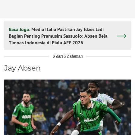
Baca Juga:
Media Italia Pastikan Jay Idzes Jadi
Bagian Penting Pramusim Sassuolo: Absen Bela
Timnas Indonesia di Piala AFF 2026
3 dari 3 halaman
Jay Absen