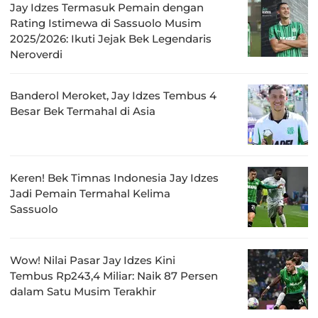
Jay Idzes Termasuk Pemain dengan
Rating Istimewa di Sassuolo Musim
2025/2026: Ikuti Jejak Bek Legendaris
Neroverdi
Banderol Meroket, Jay Idzes Tembus 4
Besar Bek Termahal di Asia
Keren! Bek Timnas Indonesia Jay Idzes
Jadi Pemain Termahal Kelima
Sassuolo
Wow! Nilai Pasar Jay Idzes Kini
Tembus Rp243,4 Miliar: Naik 87 Persen
dalam Satu Musim Terakhir