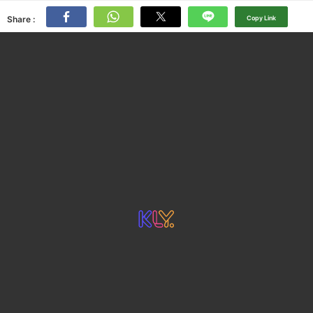
Share :
Copy Link