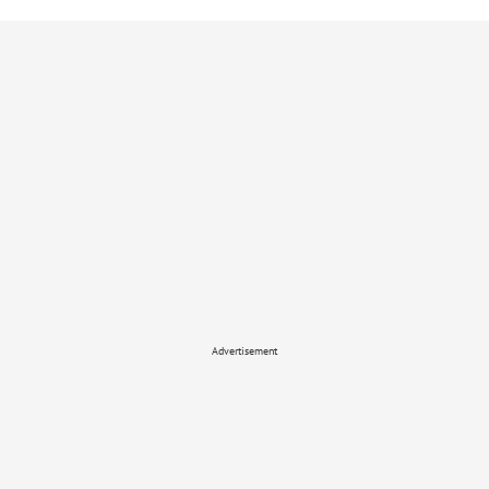
Advertisement