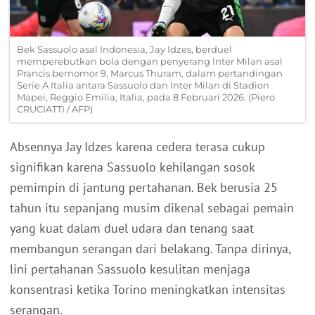
Bek Sassuolo asal Indonesia, Jay Idzes, berduel
memperebutkan bola dengan penyerang Inter Milan asal
Prancis bernomor 9, Marcus Thuram, dalam pertandingan
Serie A Italia antara Sassuolo dan Inter Milan di Stadion
Mapei, Reggio Emilia, Italia, pada 8 Februari 2026. (Piero
CRUCIATTI / AFP)
Absennya Jay Idzes karena cedera terasa cukup
signifikan karena Sassuolo kehilangan sosok
pemimpin di jantung pertahanan. Bek berusia 25
tahun itu sepanjang musim dikenal sebagai pemain
yang kuat dalam duel udara dan tenang saat
membangun serangan dari belakang. Tanpa dirinya,
lini pertahanan Sassuolo kesulitan menjaga
konsentrasi ketika Torino meningkatkan intensitas
serangan.