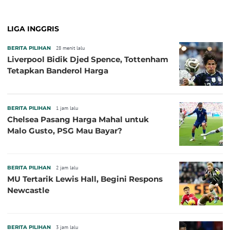
LIGA INGGRIS
BERITA PILIHAN
28 menit lalu
Liverpool Bidik Djed Spence, Tottenham
Tetapkan Banderol Harga
BERITA PILIHAN
1 jam lalu
Chelsea Pasang Harga Mahal untuk
Malo Gusto, PSG Mau Bayar?
BERITA PILIHAN
2 jam lalu
MU Tertarik Lewis Hall, Begini Respons
Newcastle
BERITA PILIHAN
3 jam lalu