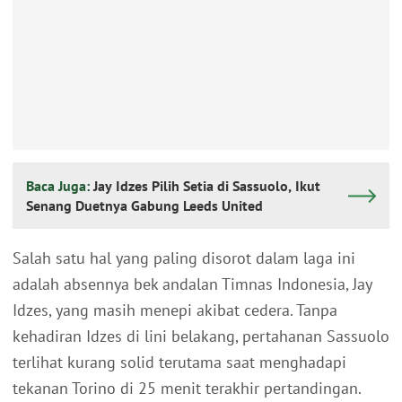
Baca Juga:
Jay Idzes Pilih Setia di Sassuolo, Ikut
Senang Duetnya Gabung Leeds United
Salah satu hal yang paling disorot dalam laga ini
adalah absennya bek andalan Timnas Indonesia, Jay
Idzes, yang masih menepi akibat cedera. Tanpa
kehadiran Idzes di lini belakang, pertahanan Sassuolo
terlihat kurang solid terutama saat menghadapi
tekanan Torino di 25 menit terakhir pertandingan.