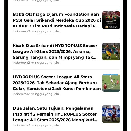
Bakti Olahraga Djarum Foundation dan
PSSI Gelar Srikandi Merdeka Cup 2026 di
Kudus: 2 Tim Putri Indonesia Hadapi 6
Tim Asia
Indonesia
2 minggu yang lalu
Kisah Dua Srikandi HYDROPLUS Soccer
League All-Stars 2025/2026: Asrama,
Sarung Tangan, dan Mimpi yang Tak
Pernah Padam
Indonesia
2 minggu yang lalu
HYDROPLUS Soccer League All-Stars
2025/2026: Tak Sekadar Ajang Berburu
Gelar, Konsistensi Jadi Kunci Pembinaan
Indonesia
2 minggu yang lalu
Dua Jalan, Satu Tujuan: Pengalaman
Inspiratif 2 Pemain HYDROPLUS Soccer
League All-Stars 2025/2026 Mengikuti
Seleksi Timnas Indonesia Putri
Indonesia
3 minggu yang lalu