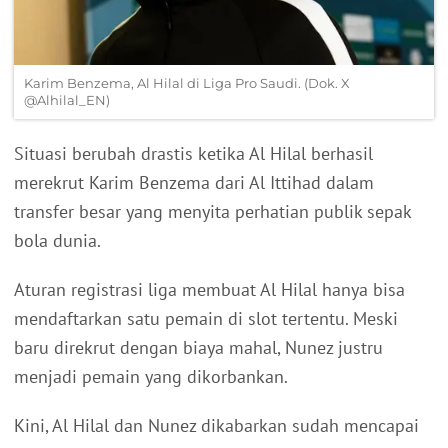
Karim Benzema, Al Hilal di Liga Pro Saudi. (Dok. X
@Alhilal_EN)
Situasi berubah drastis ketika Al Hilal berhasil
merekrut Karim Benzema dari Al Ittihad dalam
transfer besar yang menyita perhatian publik sepak
bola dunia.
Aturan registrasi liga membuat Al Hilal hanya bisa
mendaftarkan satu pemain di slot tertentu. Meski
baru direkrut dengan biaya mahal, Nunez justru
menjadi pemain yang dikorbankan.
Kini, Al Hilal dan Nunez dikabarkan sudah mencapai