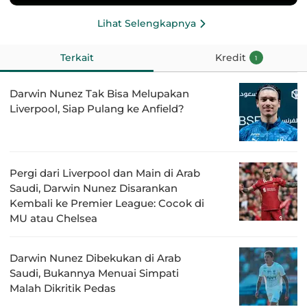
Lihat Selengkapnya
Terkait
Kredit
1
Darwin Nunez Tak Bisa Melupakan
Liverpool, Siap Pulang ke Anfield?
Pergi dari Liverpool dan Main di Arab
Saudi, Darwin Nunez Disarankan
Kembali ke Premier League: Cocok di
MU atau Chelsea
Darwin Nunez Dibekukan di Arab
Saudi, Bukannya Menuai Simpati
Malah Dikritik Pedas