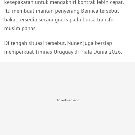
kesepakatan untuk mengakhiri kontrak lebih cepat.
Itu membuat mantan penyerang Benfica tersebut
bakal tersedia secara gratis pada bursa transfer
musim panas.
Di tengah situasi tersebut, Nunez juga bersiap
memperkuat Timnas Uruguay di Piala Dunia 2026.
Advertisement