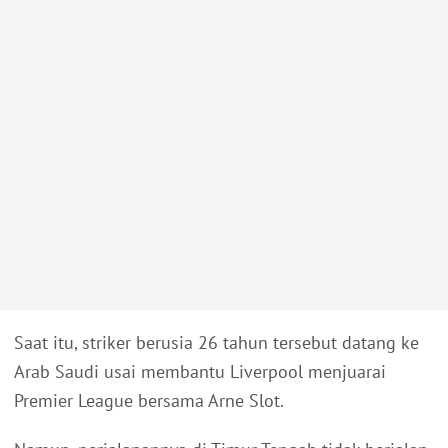
Saat itu, striker berusia 26 tahun tersebut datang ke
Arab Saudi usai membantu Liverpool menjuarai
Premier League bersama Arne Slot.