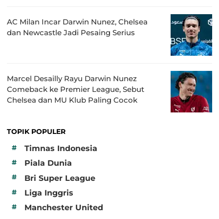
AC Milan Incar Darwin Nunez, Chelsea
dan Newcastle Jadi Pesaing Serius
Marcel Desailly Rayu Darwin Nunez
Comeback ke Premier League, Sebut
Chelsea dan MU Klub Paling Cocok
TOPIK POPULER
#
Timnas Indonesia
#
Piala Dunia
#
Bri Super League
#
Liga Inggris
#
Manchester United