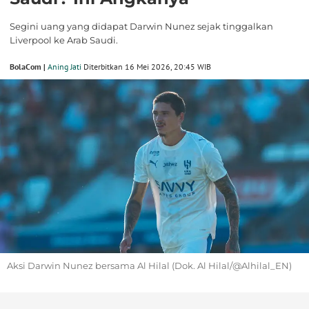
Segini uang yang didapat Darwin Nunez sejak tinggalkan
Liverpool ke Arab Saudi.
BolaCom |
Aning Jati
Diterbitkan 16 Mei 2026, 20:45 WIB
Aksi Darwin Nunez bersama Al Hilal (Dok. Al Hilal/@Alhilal_EN)