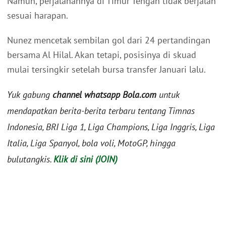
Namun, perjalanannya di Timur Tengah tidak berjalan
sesuai harapan.
Nunez mencetak sembilan gol dari 24 pertandingan
bersama Al Hilal. Akan tetapi, posisinya di skuad
mulai tersingkir setelah bursa transfer Januari lalu.
Yuk gabung
channel whatsapp Bola.com
untuk
mendapatkan berita-berita terbaru tentang Timnas
Indonesia, BRI Liga 1, Liga Champions, Liga Inggris, Liga
Italia, Liga Spanyol, bola voli, MotoGP, hingga
bulutangkis.
Klik di sini (JOIN)