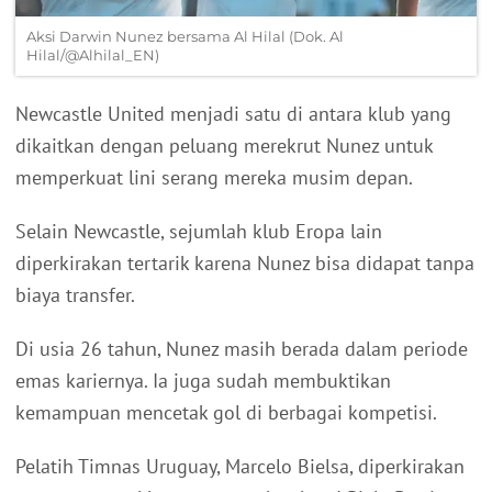
Aksi Darwin Nunez bersama Al Hilal (Dok. Al
Hilal/@Alhilal_EN)
Newcastle United menjadi satu di antara klub yang
dikaitkan dengan peluang merekrut Nunez untuk
memperkuat lini serang mereka musim depan.
Selain Newcastle, sejumlah klub Eropa lain
diperkirakan tertarik karena Nunez bisa didapat tanpa
biaya transfer.
Di usia 26 tahun, Nunez masih berada dalam periode
emas kariernya. Ia juga sudah membuktikan
kemampuan mencetak gol di berbagai kompetisi.
Pelatih Timnas Uruguay, Marcelo Bielsa, diperkirakan