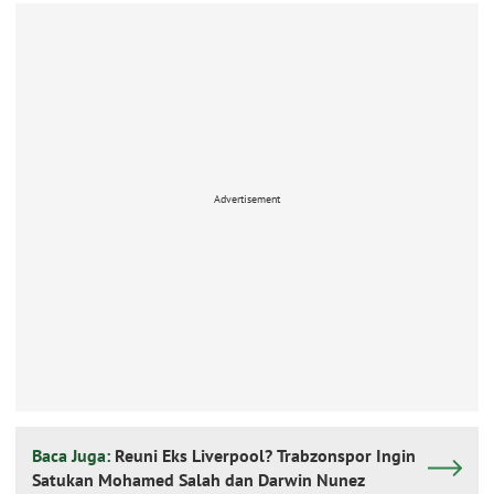
Advertisement
Baca Juga:
Reuni Eks Liverpool? Trabzonspor Ingin
Satukan Mohamed Salah dan Darwin Nunez