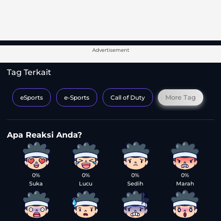
Advertisement
Tag Terkait
More Tag
eSports
e-Sports
Call of Duty
0%
0%
0%
0%
Suka
Lucu
Sedih
Marah