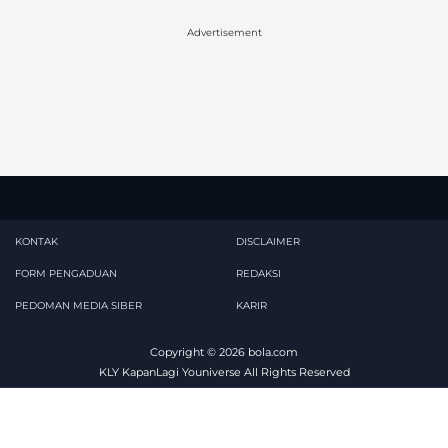
Advertisement
KONTAK
DISCLAIMER
FORM PENGADUAN
REDAKSI
PEDOMAN MEDIA SIBER
KARIR
Copyright © 2026
bola.com
KLY KapanLagi Youniverse All Rights Reserved