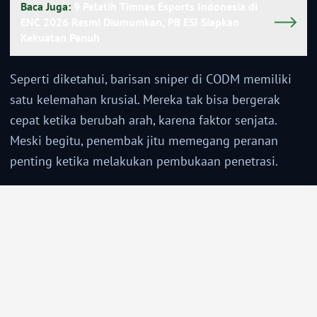
Baca Juga:
9 Pelatih Timnas Esports Indonesia di
ENC 2026 Resmi Diumumkan, PB ESI Siapkan
Kekuatan Penuh
Seperti diketahui, barisan sniper di CODM memiliki
satu kelemahan krusial. Mereka tak bisa bergerak
cepat ketika berubah arah, karena faktor senjata.
Meski begitu, penembak jitu memegang peranan
penting ketika melakukan pembukaan penetrasi.