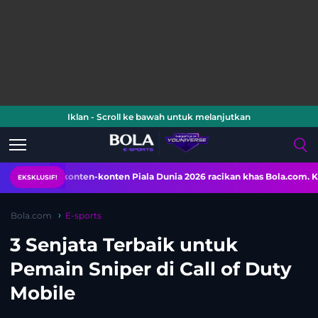
Iklan - Scroll ke bawah untuk melanjutkan
i konten-konten Piala Dunia 2026 racikan khas Bola.com. Klik di sini!
EKSKLUSIF!
Bola.com
E-sports
3 Senjata Terbaik untuk
Pemain Sniper di Call of Duty
Mobile