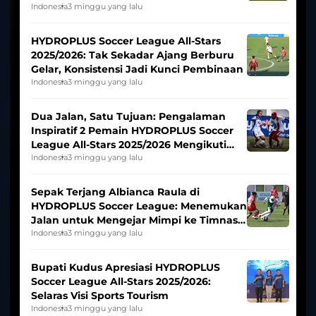
Pernah Padam
Indonesia
3 minggu yang lalu
HYDROPLUS Soccer League All-Stars
2025/2026: Tak Sekadar Ajang Berburu
Gelar, Konsistensi Jadi Kunci Pembinaan
Indonesia
3 minggu yang lalu
Dua Jalan, Satu Tujuan: Pengalaman
Inspiratif 2 Pemain HYDROPLUS Soccer
League All-Stars 2025/2026 Mengikuti
Seleksi Timnas Indonesia Putri
Indonesia
3 minggu yang lalu
Sepak Terjang Albianca Raula di
HYDROPLUS Soccer League: Menemukan
Jalan untuk Mengejar Mimpi ke Timnas
Indonesia Putri
Indonesia
3 minggu yang lalu
Bupati Kudus Apresiasi HYDROPLUS
Soccer League All-Stars 2025/2026:
Selaras Visi Sports Tourism
Indonesia
3 minggu yang lalu