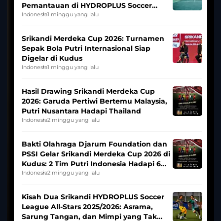
Pemantauan di HYDROPLUS Soccer
League
Indonesia
1 minggu yang lalu
Srikandi Merdeka Cup 2026: Turnamen
Sepak Bola Putri Internasional Siap
Digelar di Kudus
Indonesia
1 minggu yang lalu
Hasil Drawing Srikandi Merdeka Cup
2026: Garuda Pertiwi Bertemu Malaysia,
Putri Nusantara Hadapi Thailand
Indonesia
2 minggu yang lalu
Bakti Olahraga Djarum Foundation dan
PSSI Gelar Srikandi Merdeka Cup 2026 di
Kudus: 2 Tim Putri Indonesia Hadapi 6
Tim Asia
Indonesia
2 minggu yang lalu
Kisah Dua Srikandi HYDROPLUS Soccer
League All-Stars 2025/2026: Asrama,
Sarung Tangan, dan Mimpi yang Tak