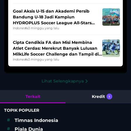
Goal Aksis U-15 dan Akademi Persib
Bandung U-18 Jadi Kampiun
HYDROPLUS Soccer League All-Stars
2025/2026
Indonesia
3 minggu yang lalu
Cipta Cendikia FA dan Misi Membina
Atlet Cerdas: Merekrut Banyak Lulusan
MilkLife Soccer Challenge dan Tampil di
HYDROPLUS Soccer League
Indonesia
3 minggu yang lalu
Lihat Selengkapnya
Terkait
Kredit
1
TOPIK POPULER
#
Timnas Indonesia
#
Piala Dunia