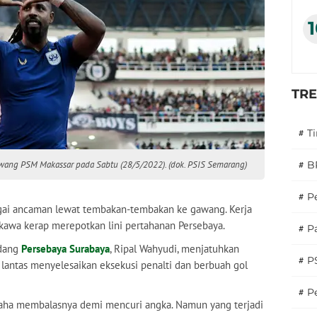
TR
#
T
gawang PSM Makassar pada Sabtu (28/5/2022). (dok. PSIS Semarang)
#
B
#
P
ai ancaman lewat tembakan-tembakan ke gawang. Kerja
ukawa kerap merepotkan lini pertahanan Persebaya.
#
Pa
ndang
Persebaya Surabaya
, Ripal Wahyudi, menjatuhkan
#
P
s lantas menyelesaikan eksekusi penalti dan berbuah gol
#
Pe
usaha membalasnya demi mencuri angka. Namun yang terjadi