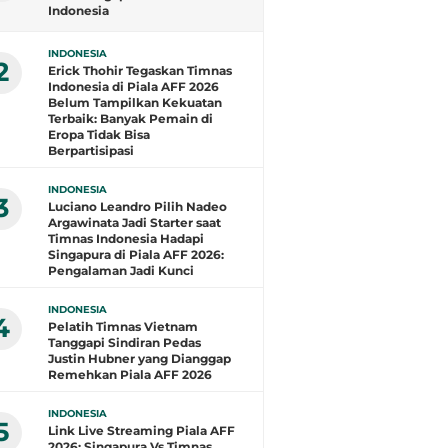
Indonesia
INDONESIA
2
Erick Thohir Tegaskan Timnas
Indonesia di Piala AFF 2026
Belum Tampilkan Kekuatan
Terbaik: Banyak Pemain di
Eropa Tidak Bisa
Berpartisipasi
INDONESIA
3
Luciano Leandro Pilih Nadeo
Argawinata Jadi Starter saat
Timnas Indonesia Hadapi
Singapura di Piala AFF 2026:
Pengalaman Jadi Kunci
INDONESIA
4
Pelatih Timnas Vietnam
Tanggapi Sindiran Pedas
Justin Hubner yang Dianggap
Remehkan Piala AFF 2026
INDONESIA
5
Link Live Streaming Piala AFF
2026: Singapura Vs Timnas