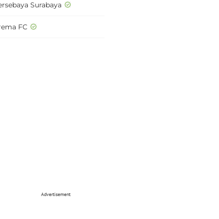
ersebaya Surabaya
rema FC
Advertisement