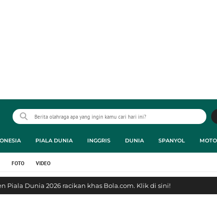
ONESIA
PIALA DUNIA
INGGRIS
DUNIA
SPANYOL
MOTO
FOTO
VIDEO
 Piala Dunia 2026 racikan khas Bola.com. Klik di sini!