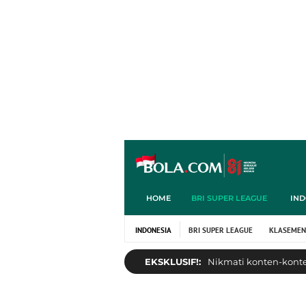
HOME
BRI SUPER LEAGUE
IND
INDONESIA
BRI SUPER LEAGUE
KLASEMEN
EKSKLUSIF!:
Nikmati konten-konten