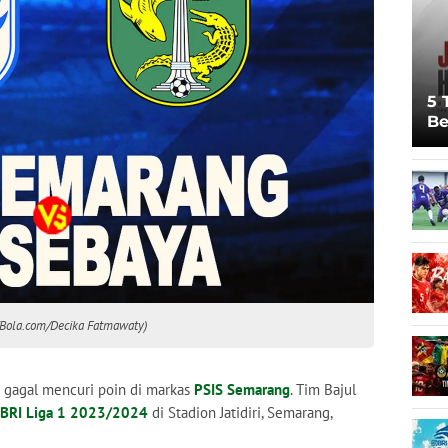
5 
Be
Pi
Sp
Ju
(Bola.com/Decika Fatmawaty)
gagal mencuri poin di markas
PSIS Semarang
. Tim Bajul
BRI Liga 1 2023/2024
di Stadion Jatidiri, Semarang,