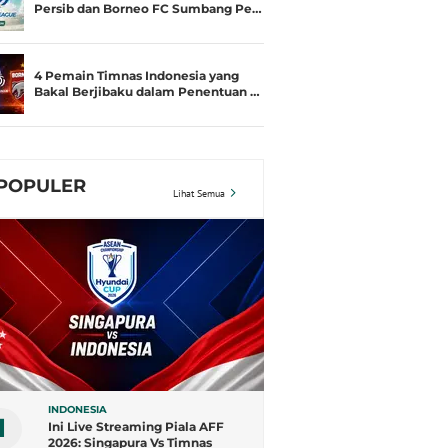
Persib dan Borneo FC Sumbang Pe…
4 Pemain Timnas Indonesia yang
Bakal Berjibaku dalam Penentuan …
POPULER
Lihat Semua
INDONESIA
1
Ini Live Streaming Piala AFF
2026: Singapura Vs Timnas