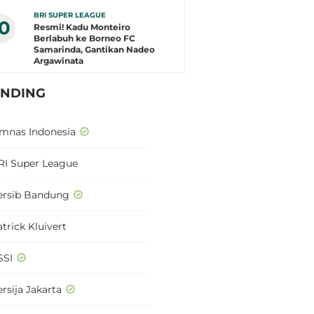
BRI SUPER LEAGUE
10
Resmi! Kadu Monteiro
Berlabuh ke Borneo FC
Samarinda, Gantikan Nadeo
Argawinata
ENDING
imnas Indonesia
RI Super League
ersib Bandung
trick Kluivert
SSI
rsija Jakarta