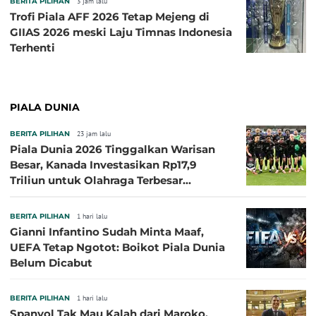
BERITA PILIHAN
3 jam lalu
Trofi Piala AFF 2026 Tetap Mejeng di
GIIAS 2026 meski Laju Timnas Indonesia
Terhenti
PIALA DUNIA
BERITA PILIHAN
23 jam lalu
Piala Dunia 2026 Tinggalkan Warisan
Besar, Kanada Investasikan Rp17,9
Triliun untuk Olahraga Terbesar
Sepanjang Sejarah
BERITA PILIHAN
1 hari lalu
Gianni Infantino Sudah Minta Maaf,
UEFA Tetap Ngotot: Boikot Piala Dunia
Belum Dicabut
BERITA PILIHAN
1 hari lalu
Spanyol Tak Mau Kalah dari Maroko,