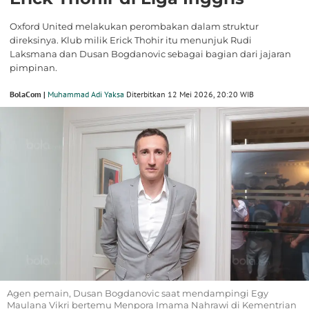
Oxford United melakukan perombakan dalam struktur
direksinya. Klub milik Erick Thohir itu menunjuk Rudi
Laksmana dan Dusan Bogdanovic sebagai bagian dari jajaran
pimpinan.
BolaCom |
Muhammad Adi Yaksa
Diterbitkan 12 Mei 2026, 20:20 WIB
Agen pemain, Dusan Bogdanovic saat mendampingi Egy
Maulana Vikri bertemu Menpora Imama Nahrawi di Kementrian