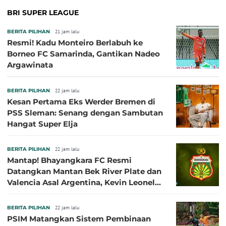
BRI SUPER LEAGUE
BERITA PILIHAN
21 jam lalu
Resmi! Kadu Monteiro Berlabuh ke
Borneo FC Samarinda, Gantikan Nadeo
Argawinata
BERITA PILIHAN
22 jam lalu
Kesan Pertama Eks Werder Bremen di
PSS Sleman: Senang dengan Sambutan
Hangat Super Elja
BERITA PILIHAN
22 jam lalu
Mantap! Bhayangkara FC Resmi
Datangkan Mantan Bek River Plate dan
Valencia Asal Argentina, Kevin Leonel
Sibille
BERITA PILIHAN
22 jam lalu
PSIM Matangkan Sistem Pembinaan