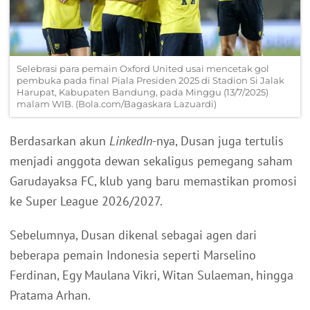
Selebrasi para pemain Oxford United usai mencetak gol
pembuka pada final Piala Presiden 2025 di Stadion Si Jalak
Harupat, Kabupaten Bandung, pada Minggu (13/7/2025)
malam WIB. (Bola.com/Bagaskara Lazuardi)
Berdasarkan akun
LinkedIn
-nya, Dusan juga tertulis
menjadi anggota dewan sekaligus pemegang saham
Garudayaksa FC, klub yang baru memastikan promosi
ke Super League 2026/2027.
Sebelumnya, Dusan dikenal sebagai agen dari
beberapa pemain Indonesia seperti Marselino
Ferdinan, Egy Maulana Vikri, Witan Sulaeman, hingga
Pratama Arhan.