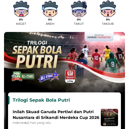
0%
0%
0%
0%
KAGET
ANEH
TAKUT
TAKJUB
Trilogi Sepak Bola Putri
Inilah Skuad Garuda Pertiwi dan Putri
Nusantara di Srikandi Merdeka Cup 2026
Indonesia
2 hari yang lalu