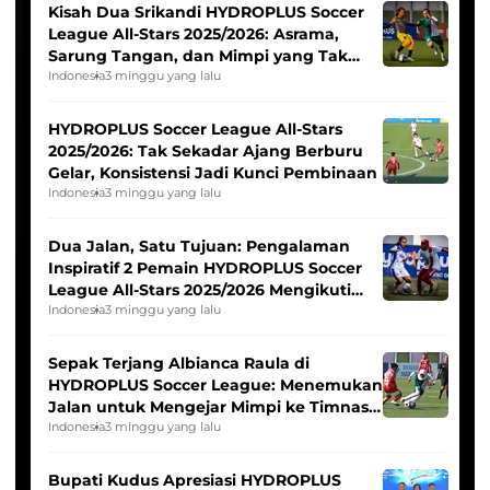
Kisah Dua Srikandi HYDROPLUS Soccer
League All-Stars 2025/2026: Asrama,
Sarung Tangan, dan Mimpi yang Tak
Pernah Padam
Indonesia
3 minggu yang lalu
HYDROPLUS Soccer League All-Stars
2025/2026: Tak Sekadar Ajang Berburu
Gelar, Konsistensi Jadi Kunci Pembinaan
Indonesia
3 minggu yang lalu
Dua Jalan, Satu Tujuan: Pengalaman
Inspiratif 2 Pemain HYDROPLUS Soccer
League All-Stars 2025/2026 Mengikuti
Seleksi Timnas Indonesia Putri
Indonesia
3 minggu yang lalu
Sepak Terjang Albianca Raula di
HYDROPLUS Soccer League: Menemukan
Jalan untuk Mengejar Mimpi ke Timnas
Indonesia Putri
Indonesia
3 minggu yang lalu
Bupati Kudus Apresiasi HYDROPLUS