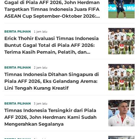
Gagal di Piala AFF 2026, John Herdman
Targetkan Timnas Indonesia Juara FIFA
ASEAN Cup September-Oktober 2026:
Sudah di Depan Mata
BERITA PILIHAN
1 jam lalu
Erick Thohir Evaluasi Timnas Indonesia
Buntut Gagal Total di Piala AFF 2026:
Terima Kasih Pemain, Pelatih, dan
Ofisial
BERITA PILIHAN
2 jam lalu
Timnas Indonesia Ditahan Singapura di
Piala AFF 2026, Eks Gelandang Arema:
Lini Tengah Kurang Kreatif
BERITA PILIHAN
3 jam lalu
Timnas Indonesia Tersingkir dari Piala
AFF 2026, John Herdman: Kami Sudah
Mengerahkan Segalanya