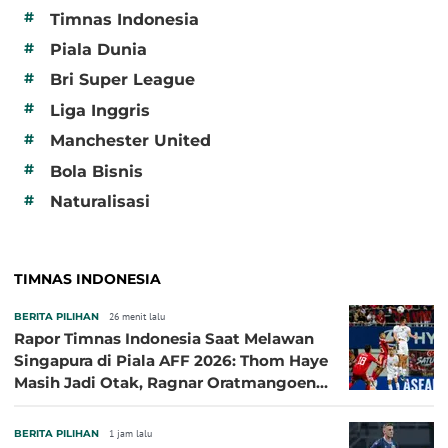
#
Timnas Indonesia
#
Piala Dunia
#
Bri Super League
#
Liga Inggris
#
Manchester United
#
Bola Bisnis
#
Naturalisasi
TIMNAS INDONESIA
BERITA PILIHAN
26 menit lalu
Rapor Timnas Indonesia Saat Melawan
Singapura di Piala AFF 2026: Thom Haye
Masih Jadi Otak, Ragnar Oratmangoen
Lumayan
BERITA PILIHAN
1 jam lalu