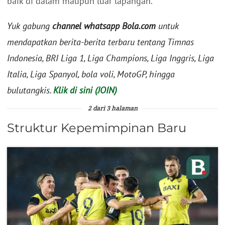
baik di dalam maupun luar lapangan."
Yuk gabung
channel whatsapp Bola.com
untuk
mendapatkan berita-berita terbaru tentang Timnas
Indonesia, BRI Liga 1, Liga Champions, Liga Inggris, Liga
Italia, Liga Spanyol, bola voli, MotoGP, hingga
bulutangkis.
Klik di sini (JOIN)
2 dari 3 halaman
Struktur Kepemimpinan Baru