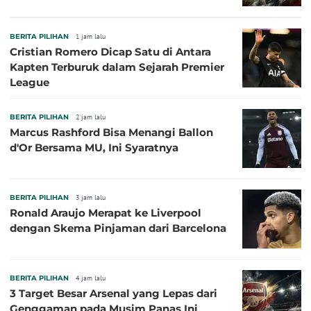
BERITA PILIHAN
1 jam lalu
Cristian Romero Dicap Satu di Antara
Kapten Terburuk dalam Sejarah Premier
League
BERITA PILIHAN
2 jam lalu
Marcus Rashford Bisa Menangi Ballon
d'Or Bersama MU, Ini Syaratnya
BERITA PILIHAN
3 jam lalu
Ronald Araujo Merapat ke Liverpool
dengan Skema Pinjaman dari Barcelona
BERITA PILIHAN
4 jam lalu
3 Target Besar Arsenal yang Lepas dari
Genggaman pada Musim Panas Ini