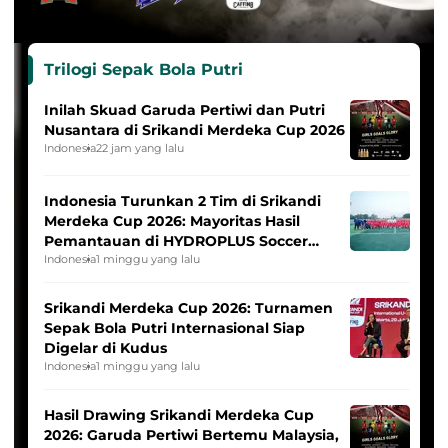
Trilogi Sepak Bola Putri
Inilah Skuad Garuda Pertiwi dan Putri
Nusantara di Srikandi Merdeka Cup 2026
Indonesia
22 jam yang lalu
Indonesia Turunkan 2 Tim di Srikandi
Merdeka Cup 2026: Mayoritas Hasil
Pemantauan di HYDROPLUS Soccer
League
Indonesia
1 minggu yang lalu
Srikandi Merdeka Cup 2026: Turnamen
Sepak Bola Putri Internasional Siap
Digelar di Kudus
Indonesia
1 minggu yang lalu
Hasil Drawing Srikandi Merdeka Cup
2026: Garuda Pertiwi Bertemu Malaysia,