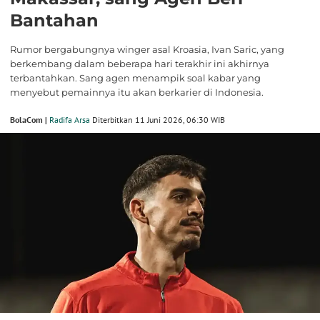
Bantahan
Rumor bergabungnya winger asal Kroasia, Ivan Saric, yang
berkembang dalam beberapa hari terakhir ini akhirnya
terbantahkan. Sang agen menampik soal kabar yang
menyebut pemainnya itu akan berkarier di Indonesia.
BolaCom |
Radifa Arsa
Diterbitkan 11 Juni 2026, 06:30 WIB