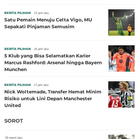
BERITA PILIHAN
13 jam lalu
Satu Pemain Menuju Celta Vigo, MU
Sepakati Pinjaman Semusim
BERITA PILIHAN
14 jam lalu
5 Klub yang Bisa Selamatkan Karier
Marcus Rashford: Arsenal hingga Bayern
Munchen
BERITA PILIHAN
17 jam lalu
Nick Woltemade, Transfer Hemat Minim
Risiko untuk Lini Depan Manchester
United
SOROT
20 menit lalu