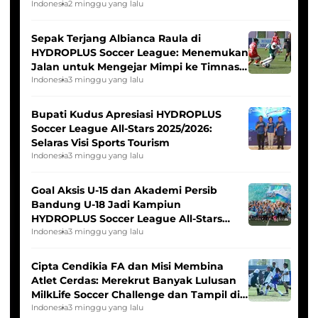
Seleksi Timnas Indonesia Putri
Indonesia
2 minggu yang lalu
Sepak Terjang Albianca Raula di
HYDROPLUS Soccer League: Menemukan
Jalan untuk Mengejar Mimpi ke Timnas
Indonesia Putri
Indonesia
3 minggu yang lalu
Bupati Kudus Apresiasi HYDROPLUS
Soccer League All-Stars 2025/2026:
Selaras Visi Sports Tourism
Indonesia
3 minggu yang lalu
Goal Aksis U-15 dan Akademi Persib
Bandung U-18 Jadi Kampiun
HYDROPLUS Soccer League All-Stars
2025/2026
Indonesia
3 minggu yang lalu
Cipta Cendikia FA dan Misi Membina
Atlet Cerdas: Merekrut Banyak Lulusan
MilkLife Soccer Challenge dan Tampil di
HYDROPLUS Soccer League
Indonesia
3 minggu yang lalu