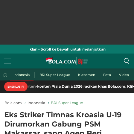
Iklan - Scroll ke bawah untuk melanjutkan
Indonesia
BRI Super League
Klasemen
Foto
Video
konten-konten Piala Dunia 2026 racikan khas Bola.com. Klik di sini!
EKSKLUSIF!
Bola.com
Indonesia
BRI Super League
Eks Striker Timnas Kroasia U-19
Dirumorkan Gabung PSM
Makassar, sang Agen Beri