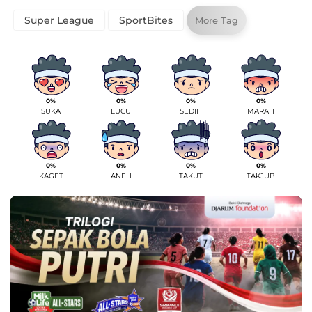
Super League
SportBites
More Tag
0%
0%
0%
0%
SUKA
LUCU
SEDIH
MARAH
0%
0%
0%
0%
KAGET
ANEH
TAKUT
TAKJUB