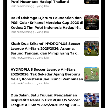
Putri Nusantara Hadapi Thailand
Indonesia
2 minggu yang lalu
Bakti Olahraga Djarum Foundation dan
PSSI Gelar Srikandi Merdeka Cup 2026 di
Kudus: 2 Tim Putri Indonesia Hadapi 6
Tim Asia
Indonesia
2 minggu yang lalu
Kisah Dua Srikandi HYDROPLUS Soccer
League All-Stars 2025/2026: Asrama,
Sarung Tangan, dan Mimpi yang Tak
Pernah Padam
Indonesia
2 minggu yang lalu
HYDROPLUS Soccer League All-Stars
2025/2026: Tak Sekadar Ajang Berburu
Gelar, Konsistensi Jadi Kunci Pembinaan
Indonesia
2 minggu yang lalu
Dua Jalan, Satu Tujuan: Pengalaman
Inspiratif 2 Pemain HYDROPLUS Soccer
League All-Stars 2025/2026 Mengikuti