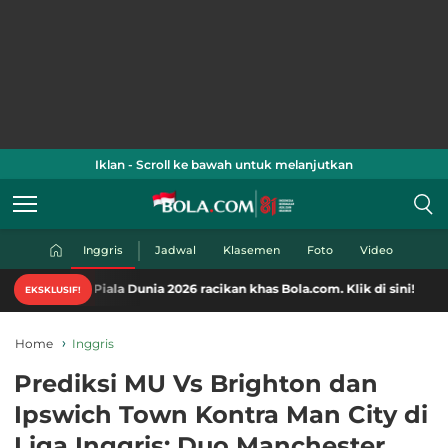
Iklan - Scroll ke bawah untuk melanjutkan
Inggris
Jadwal
Klasemen
Foto
Video
iala Dunia 2026 racikan khas Bola.com. Klik di sini!
EKSKLUSIF!
Home
Inggris
Prediksi MU Vs Brighton dan
Ipswich Town Kontra Man City di
Liga Inggris: Duo Manchester