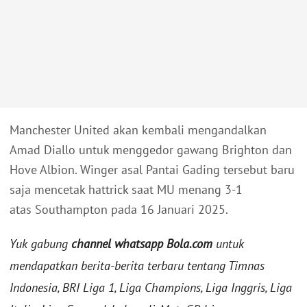
Manchester United akan kembali mengandalkan
Amad Diallo untuk menggedor gawang Brighton dan
Hove Albion. Winger asal Pantai Gading tersebut baru
saja mencetak hattrick saat MU menang 3-1
atas Southampton pada 16 Januari 2025.
Yuk gabung
channel whatsapp Bola.com
untuk
mendapatkan berita-berita terbaru tentang Timnas
Indonesia, BRI Liga 1, Liga Champions, Liga Inggris, Liga