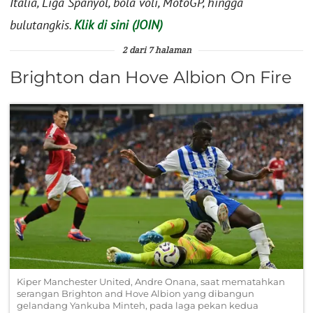
Italia, Liga Spanyol, bola voli, MotoGP, hingga
bulutangkis.
Klik di sini (JOIN)
2 dari 7 halaman
Brighton dan Hove Albion On Fire
Kiper Manchester United, Andre Onana, saat mematahkan
serangan Brighton and Hove Albion yang dibangun
gelandang Yankuba Minteh, pada laga pekan kedua