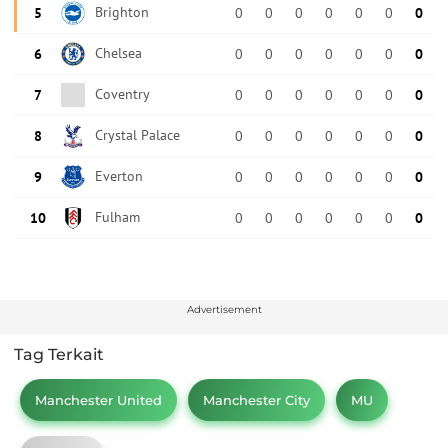
Advertisement
Tag Terkait
Manchester United
Manchester City
MU