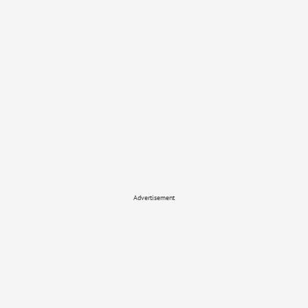
Advertisement