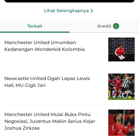
Lihat Selengkapnya
Terkait
Kredit
2
Manchester United Umumkan
Kedatangan Wonderkid Kolombia
Newcastle United Ogah Lepas Lewis
Hall, MU Gigit Jari
Manchester United Mulai Buka Pintu
Negosiasi, Juventus Makin Serius Kejar
Joshua Zirkzee