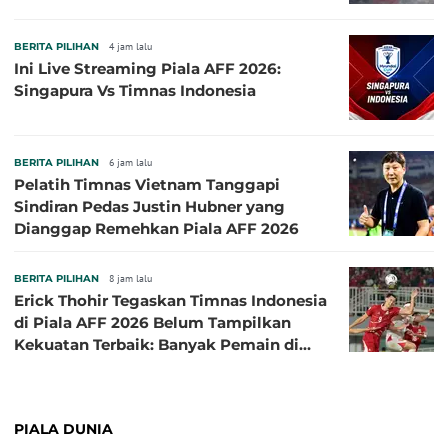
BERITA PILIHAN
4 jam lalu
Ini Live Streaming Piala AFF 2026:
Singapura Vs Timnas Indonesia
BERITA PILIHAN
6 jam lalu
Pelatih Timnas Vietnam Tanggapi
Sindiran Pedas Justin Hubner yang
Dianggap Remehkan Piala AFF 2026
BERITA PILIHAN
8 jam lalu
Erick Thohir Tegaskan Timnas Indonesia
di Piala AFF 2026 Belum Tampilkan
Kekuatan Terbaik: Banyak Pemain di
Eropa Tidak Bisa Berpartisipasi
PIALA DUNIA