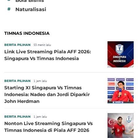
Bola Bisnis
#
Naturalisasi
TIMNAS INDONESIA
BERITA PILIHAN
53 menit lalu
Link Live Streaming Piala AFF 2026:
Singapura Vs Timnas Indonesia
BERITA PILIHAN
1 jam lalu
Starting XI Singapura Vs Timnas
Indonesia: Nadeo dan Jordi Diparkir
John Herdman
BERITA PILIHAN
1 jam lalu
Nonton Live Streaming Singapura Vs
Timnas Indonesia di Piala AFF 2026