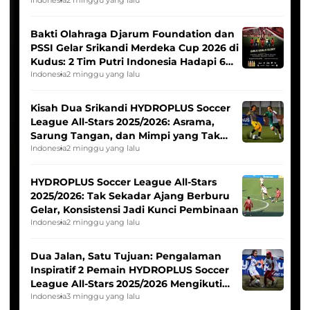
Indonesia
2 minggu yang lalu
Bakti Olahraga Djarum Foundation dan
PSSI Gelar Srikandi Merdeka Cup 2026 di
Kudus: 2 Tim Putri Indonesia Hadapi 6
Tim Asia
Indonesia
2 minggu yang lalu
Kisah Dua Srikandi HYDROPLUS Soccer
League All-Stars 2025/2026: Asrama,
Sarung Tangan, dan Mimpi yang Tak
Pernah Padam
Indonesia
2 minggu yang lalu
HYDROPLUS Soccer League All-Stars
2025/2026: Tak Sekadar Ajang Berburu
Gelar, Konsistensi Jadi Kunci Pembinaan
Indonesia
2 minggu yang lalu
Dua Jalan, Satu Tujuan: Pengalaman
Inspiratif 2 Pemain HYDROPLUS Soccer
League All-Stars 2025/2026 Mengikuti
Seleksi Timnas Indonesia Putri
Indonesia
3 minggu yang lalu