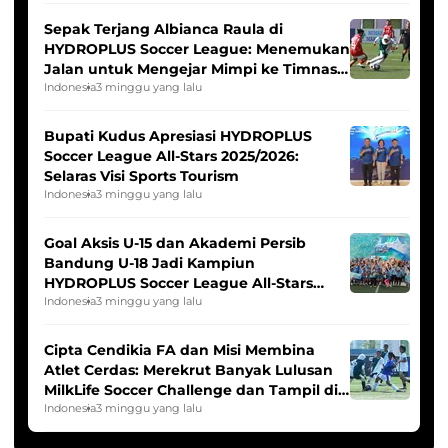
Sepak Terjang Albianca Raula di
HYDROPLUS Soccer League: Menemukan
Jalan untuk Mengejar Mimpi ke Timnas
Indonesia Putri
Indonesia
3 minggu yang lalu
Bupati Kudus Apresiasi HYDROPLUS
Soccer League All-Stars 2025/2026:
Selaras Visi Sports Tourism
Indonesia
3 minggu yang lalu
Goal Aksis U-15 dan Akademi Persib
Bandung U-18 Jadi Kampiun
HYDROPLUS Soccer League All-Stars
2025/2026
Indonesia
3 minggu yang lalu
Cipta Cendikia FA dan Misi Membina
Atlet Cerdas: Merekrut Banyak Lulusan
MilkLife Soccer Challenge dan Tampil di
HYDROPLUS Soccer League
Indonesia
3 minggu yang lalu