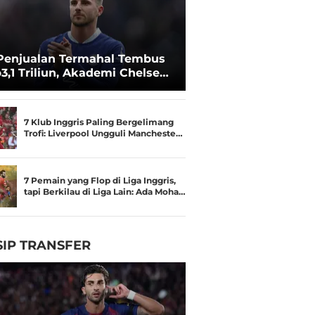
Penjualan Termahal Tembus
3,1 Triliun, Akademi Chelsea
an Besar
7 Klub Inggris Paling Bergelimang
Trofi: Liverpool Ungguli Mancheste…
7 Pemain yang Flop di Liga Inggris,
tapi Berkilau di Liga Lain: Ada Moha…
IP TRANSFER