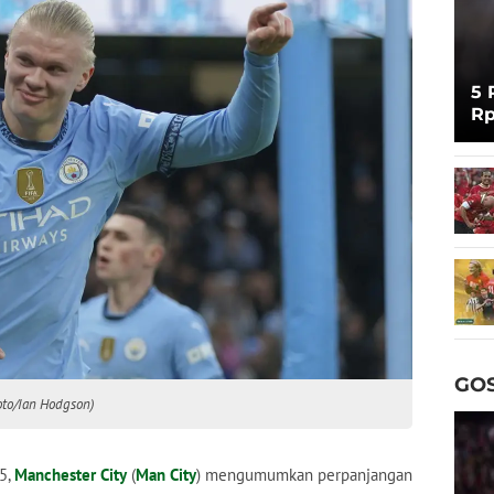
5 
Rp
Cu
GOS
oto/Ian Hodgson)
5,
Manchester City
(
Man City
) mengumumkan perpanjangan