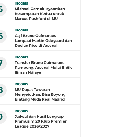
INGGRIS
5
Michael Carrick Isyaratkan
Kesempatan Kedua untuk
Marcus Rashford di MU
INGGRIS
6
Gaji Bruno Guimaraes
Lampaui Martin Odegaard dan
Declan Rice di Arsenal
INGGRIS
7
Transfer Bruno Guimaraes
Rampung, Arsenal Mulai Bidik
Iliman Ndiaye
INGGRIS
8
MU Dapat Tawaran
Mengejutkan, Bisa Boyong
Bintang Muda Real Madrid
INGGRIS
9
Jadwal dan Hasil Lengkap
Pramusim 20 Klub Premier
League 2026/2027