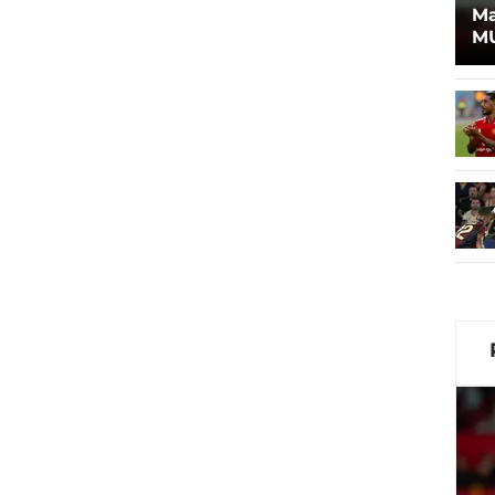
Ma
MU
Pr
An