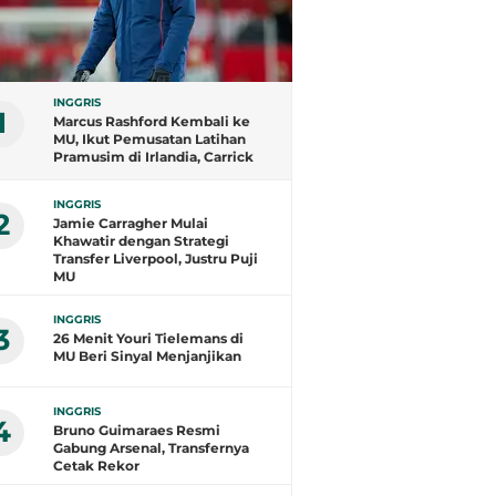
INGGRIS
1
Marcus Rashford Kembali ke
MU, Ikut Pemusatan Latihan
Pramusim di Irlandia, Carrick
Antusias Menyambut
INGGRIS
2
Jamie Carragher Mulai
Khawatir dengan Strategi
Transfer Liverpool, Justru Puji
MU
INGGRIS
3
26 Menit Youri Tielemans di
MU Beri Sinyal Menjanjikan
INGGRIS
4
Bruno Guimaraes Resmi
Gabung Arsenal, Transfernya
Cetak Rekor