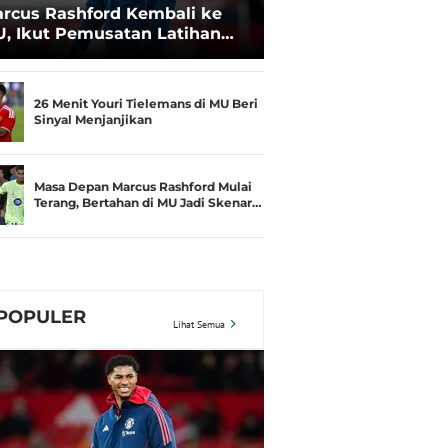
rcus Rashford Kembali ke
, Ikut Pemusatan Latihan
amusim di Irlandia, Carrick
tusias Menyambut
26 Menit Youri Tielemans di MU Beri
Sinyal Menjanjikan
Masa Depan Marcus Rashford Mulai
Terang, Bertahan di MU Jadi Skenar…
POPULER
Lihat Semua