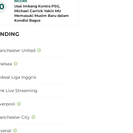
INGGRIS
10
Usai Imbang Kontra PSG,
Michael Carrick Yakin MU
Memasuki Musim Baru dalam
Kondisi Bagus
ENDING
anchester United
helsea
adwal Liga Inggris
ink Live Streaming
iverpool
anchester City
rsenal