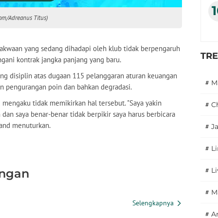
com/Adreanus Titus)
akwaan yang sedang dihadapi oleh klub tidak berpengaruh
TR
ani kontrak jangka panjang yang baru.
ng disiplin atas dugaan 115 pelanggaran aturan keuangan
#
M
n pengurangan poin dan bahkan degradasi.
nd mengaku tidak memikirkan hal tersebut. "Saya yakin
#
C
dan saya benar-benar tidak berpikir saya harus berbicara
aland menuturkan.
#
J
#
L
#
L
ingan
#
M
#
A