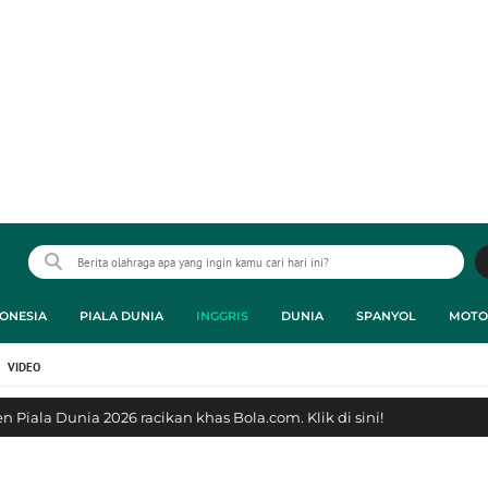
ONESIA
PIALA DUNIA
INGGRIS
DUNIA
SPANYOL
MOTO
VIDEO
 Piala Dunia 2026 racikan khas Bola.com. Klik di sini!