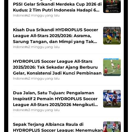
PSSI Gelar Srikandi Merdeka Cup 2026 di
Kudus: 2 Tim Putri Indonesia Hadapi 6
Tim Asia
Indonesia
2 minggu yang lalu
Kisah Dua Srikandi HYDROPLUS Soccer
League All-Stars 2025/2026: Asrama,
Sarung Tangan, dan Mimpi yang Tak
Pernah Padam
Indonesia
2 minggu yang lalu
HYDROPLUS Soccer League All-Stars
2025/2026: Tak Sekadar Ajang Berburu
Gelar, Konsistensi Jadi Kunci Pembinaan
Indonesia
2 minggu yang lalu
Dua Jalan, Satu Tujuan: Pengalaman
Inspiratif 2 Pemain HYDROPLUS Soccer
League All-Stars 2025/2026 Mengikuti
Seleksi Timnas Indonesia Putri
Indonesia
3 minggu yang lalu
Sepak Terjang Albianca Raula di
HYDROPLUS Soccer League: Menemukan