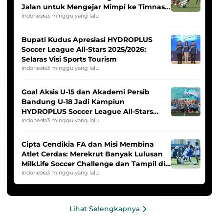
Jalan untuk Mengejar Mimpi ke Timnas
Indonesia Putri
Indonesia
3 minggu yang lalu
Bupati Kudus Apresiasi HYDROPLUS
Soccer League All-Stars 2025/2026:
Selaras Visi Sports Tourism
Indonesia
3 minggu yang lalu
Goal Aksis U-15 dan Akademi Persib
Bandung U-18 Jadi Kampiun
HYDROPLUS Soccer League All-Stars
2025/2026
Indonesia
3 minggu yang lalu
Cipta Cendikia FA dan Misi Membina
Atlet Cerdas: Merekrut Banyak Lulusan
MilkLife Soccer Challenge dan Tampil di
HYDROPLUS Soccer League
Indonesia
3 minggu yang lalu
Lihat Selengkapnya