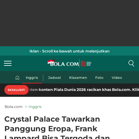
Iklan - Scroll ke bawah untuk melanjutkan
Inggris
Jadwal
Klasemen
Foto
Video
ten-konten Piala Dunia 2026 racikan khas Bola.com. Klik di sini!
EKSKLUSIF!
Bola.com
Inggris
Crystal Palace Tawarkan
Panggung Eropa, Frank
Lampard Bisa Tergoda dan