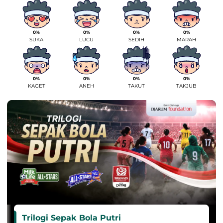
0%
0%
0%
0%
SUKA
LUCU
SEDIH
MARAH
0%
0%
0%
0%
KAGET
ANEH
TAKUT
TAKJUB
Trilogi Sepak Bola Putri