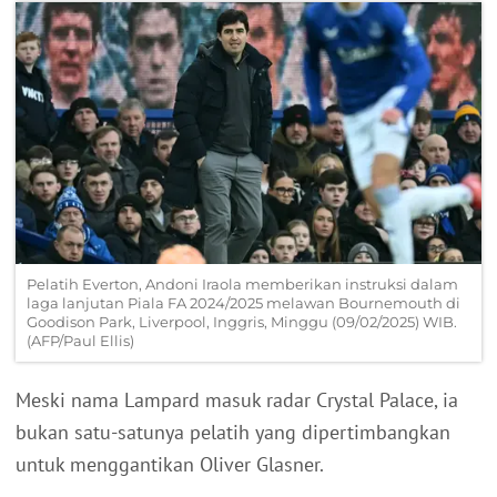
Pelatih Everton, Andoni Iraola memberikan instruksi dalam
laga lanjutan Piala FA 2024/2025 melawan Bournemouth di
Goodison Park, Liverpool, Inggris, Minggu (09/02/2025) WIB.
(AFP/Paul Ellis)
Meski nama Lampard masuk radar Crystal Palace, ia
bukan satu-satunya pelatih yang dipertimbangkan
untuk menggantikan Oliver Glasner.