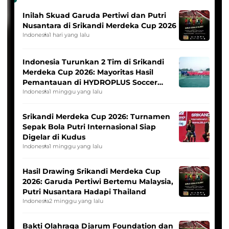
Inilah Skuad Garuda Pertiwi dan Putri
Nusantara di Srikandi Merdeka Cup 2026
Indonesia
1 hari yang lalu
Indonesia Turunkan 2 Tim di Srikandi
Merdeka Cup 2026: Mayoritas Hasil
Pemantauan di HYDROPLUS Soccer
League
Indonesia
1 minggu yang lalu
Srikandi Merdeka Cup 2026: Turnamen
Sepak Bola Putri Internasional Siap
Digelar di Kudus
Indonesia
1 minggu yang lalu
Hasil Drawing Srikandi Merdeka Cup
2026: Garuda Pertiwi Bertemu Malaysia,
Putri Nusantara Hadapi Thailand
Indonesia
2 minggu yang lalu
Bakti Olahraga Djarum Foundation dan