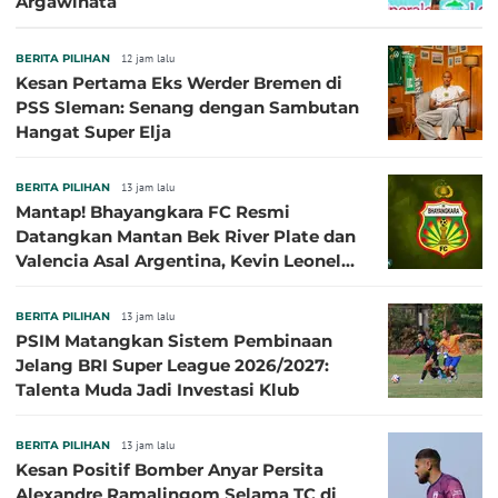
Argawinata
BERITA PILIHAN
12 jam lalu
Kesan Pertama Eks Werder Bremen di
PSS Sleman: Senang dengan Sambutan
Hangat Super Elja
BERITA PILIHAN
13 jam lalu
Mantap! Bhayangkara FC Resmi
Datangkan Mantan Bek River Plate dan
Valencia Asal Argentina, Kevin Leonel
Sibille
BERITA PILIHAN
13 jam lalu
PSIM Matangkan Sistem Pembinaan
Jelang BRI Super League 2026/2027:
Talenta Muda Jadi Investasi Klub
BERITA PILIHAN
13 jam lalu
Kesan Positif Bomber Anyar Persita
Alexandre Ramalingom Selama TC di