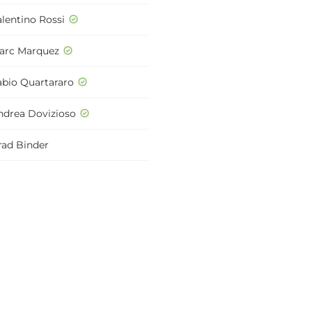
alentino Rossi
arc Marquez
abio Quartararo
ndrea Dovizioso
rad Binder