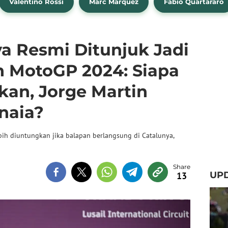
Valentino Rossi
Marc Marquez
Fabio Quartararo
ya Resmi Ditunjuk Jadi
 MotoGP 2024: Siapa
kan, Jorge Martin
naia?
ebih diuntungkan jika balapan berlangsung di Catalunya,
UPD
13