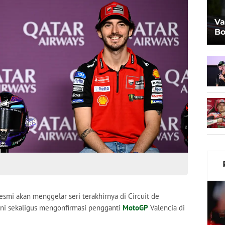
Va
Bo
Al
esmi akan menggelar seri terakhirnya di Circuit de
ini sekaligus mengonfirmasi pengganti
MotoGP
Valencia di