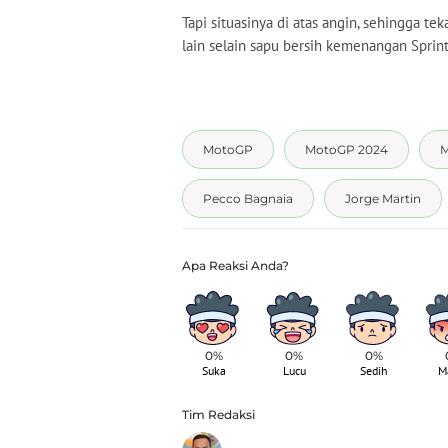
Tapi situasinya di atas angin, sehingga t
lain selain sapu bersih kemenangan Spri
MotoGP
MotoGP 2024
M
Pecco Bagnaia
Jorge Martin
0%
0%
0%
Suka
Lucu
Sedih
M
Tim Redaksi