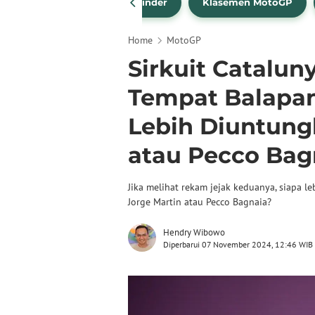
drea Dovizioso
Brad Binder
Klasemen MotoGP
Home
MotoGP
Sirkuit Catalun
Tempat Balapan
Lebih Diuntung
atau Pecco Bag
Jika melihat rekam jejak keduanya, siapa l
Jorge Martin atau Pecco Bagnaia?
Hendry Wibowo
Diperbarui 07 November 2024, 12:46 WIB