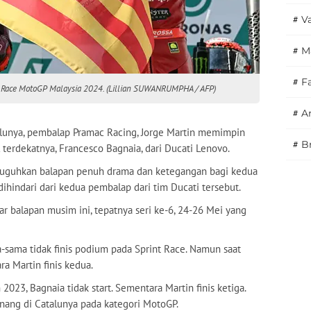
#
V
#
M
#
F
n Race MotoGP Malaysia 2024. (Lillian SUWANRUMPHA / AFP)
#
A
talunya, pembalap Pramac Racing, Jorge Martin memimpin
#
B
l terdekatnya, Francesco Bagnaia, dari Ducati Lenovo.
nyuguhkan balapan penuh drama dan ketegangan bagi kedua
ihindari dari kedua pembalap dari tim Ducati tersebut.
r balapan musim ini, tepatnya seri ke-6, 24-26 Mei yang
-sama tidak finis podium pada Sprint Race. Namun saat
ra Martin finis kedua.
23, Bagnaia tidak start. Sementara Martin finis ketiga.
ang di Catalunya pada kategori MotoGP.