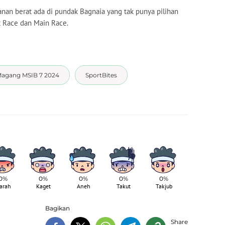
ekanan berat ada di pundak Bagnaia yang tak punya pilihan
nt Race dan Main Race.
agang MSIB 7 2024
SportBites
0%
0%
0%
0%
0%
arah
Kaget
Aneh
Takut
Takjub
Bagikan