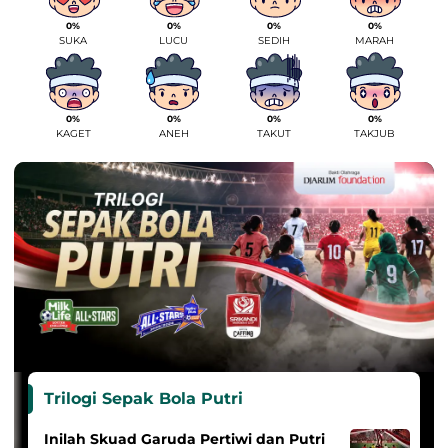
0%
0%
0%
0%
SUKA
LUCU
SEDIH
MARAH
0%
0%
0%
0%
KAGET
ANEH
TAKUT
TAKJUB
Trilogi Sepak Bola Putri
Inilah Skuad Garuda Pertiwi dan Putri