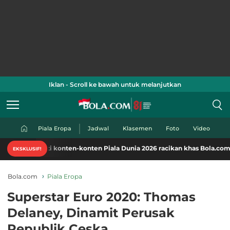
Iklan - Scroll ke bawah untuk melanjutkan
Piala Eropa
Jadwal
Klasemen
Foto
Video
mati konten-konten Piala Dunia 2026 racikan khas Bola.com. Klik di sini
EKSKLUSIF!
Bola.com
Piala Eropa
Superstar Euro 2020: Thomas
Delaney, Dinamit Perusak
Republik Ceska