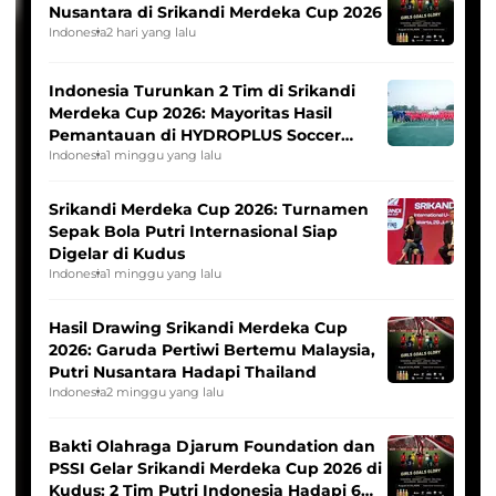
Nusantara di Srikandi Merdeka Cup 2026
Indonesia
2 hari yang lalu
Indonesia Turunkan 2 Tim di Srikandi
Merdeka Cup 2026: Mayoritas Hasil
Pemantauan di HYDROPLUS Soccer
League
Indonesia
1 minggu yang lalu
Srikandi Merdeka Cup 2026: Turnamen
Sepak Bola Putri Internasional Siap
Digelar di Kudus
Indonesia
1 minggu yang lalu
Hasil Drawing Srikandi Merdeka Cup
2026: Garuda Pertiwi Bertemu Malaysia,
Putri Nusantara Hadapi Thailand
Indonesia
2 minggu yang lalu
Bakti Olahraga Djarum Foundation dan
PSSI Gelar Srikandi Merdeka Cup 2026 di
Kudus: 2 Tim Putri Indonesia Hadapi 6