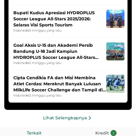
Bupati Kudus Apresiasi HYDROPLUS
Soccer League All-Stars 2025/2026:
Selaras Visi Sports Tourism
Indonesia
3 minggu yang lalu
Goal Aksis U-15 dan Akademi Persib
Bandung U-18 Jadi Kampiun
HYDROPLUS Soccer League All-Stars
2025/2026
Indonesia
3 minggu yang lalu
Cipta Cendikia FA dan Misi Membina
Atlet Cerdas: Merekrut Banyak Lulusan
MilkLife Soccer Challenge dan Tampil di
HYDROPLUS Soccer League
Indonesia
3 minggu yang lalu
Lihat Selengkapnya
Terkait
Kredit
1