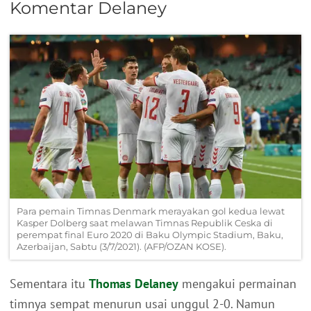
Komentar Delaney
Para pemain Timnas Denmark merayakan gol kedua lewat
Kasper Dolberg saat melawan Timnas Republik Ceska di
perempat final Euro 2020 di Baku Olympic Stadium, Baku,
Azerbaijan, Sabtu (3/7/2021). (AFP/OZAN KOSE).
Sementara itu
Thomas Delaney
mengakui permainan
timnya sempat menurun usai unggul 2-0. Namun