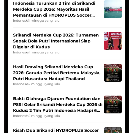
Indonesia Turunkan 2 Tim di Srikandi
Merdeka Cup 2026: Mayoritas Hasil
Pemantauan di HYDROPLUS Soccer
League
Indonesia
1 minggu yang lalu
Srikandi Merdeka Cup 2026: Turnamen
Sepak Bola Putri Internasional Siap
Digelar di Kudus
Indonesia
1 minggu yang lalu
Hasil Drawing Srikandi Merdeka Cup
2026: Garuda Pertiwi Bertemu Malaysia,
Putri Nusantara Hadapi Thailand
Indonesia
2 minggu yang lalu
Bakti Olahraga Djarum Foundation dan
PSSI Gelar Srikandi Merdeka Cup 2026 di
Kudus: 2 Tim Putri Indonesia Hadapi 6
Tim Asia
Indonesia
2 minggu yang lalu
Kisah Dua Srikandi HYDROPLUS Soccer