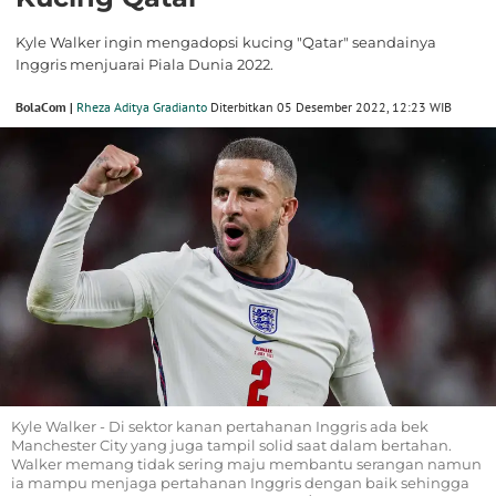
Kyle Walker ingin mengadopsi kucing "Qatar" seandainya
Inggris menjuarai Piala Dunia 2022.
BolaCom |
Rheza Aditya Gradianto
Diterbitkan 05 Desember 2022, 12:23 WIB
Kyle Walker - Di sektor kanan pertahanan Inggris ada bek
Manchester City yang juga tampil solid saat dalam bertahan.
Walker memang tidak sering maju membantu serangan namun
ia mampu menjaga pertahanan Inggris dengan baik sehingga