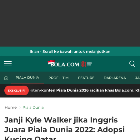
Iklan - Scroll ke bawah untuk melanjutkan
PIALA DUNIA
PROFIL TIM
FEATURE
DARI ARENA
J
nten-konten Piala Dunia 2026 racikan khas Bola.com. Klik di sini!
EKSKLUSIF!
Home
Piala Dunia
Janji Kyle Walker jika Inggris
Juara Piala Dunia 2022: Adopsi
Kucing Qatar