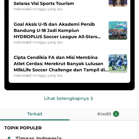
Selaras Visi Sports Tourism
Indonesia
3 minggu yang lalu
Goal Aksis U-15 dan Akademi Persib
Bandung U-18 Jadi Kampiun
HYDROPLUS Soccer League All-Stars
2025/2026
Indonesia
3 minggu yang lalu
Cipta Cendikia FA dan Misi Membina
Atlet Cerdas: Merekrut Banyak Lulusan
MilkLife Soccer Challenge dan Tampil di
HYDROPLUS Soccer League
Indonesia
3 minggu yang lalu
Lihat Selengkapnya
Terkait
Kredit
2
TOPIK POPULER
#
Timnas Indonesia