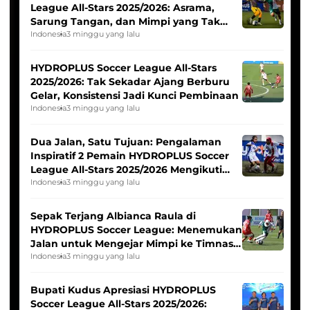
League All-Stars 2025/2026: Asrama,
Sarung Tangan, dan Mimpi yang Tak
Pernah Padam
Indonesia
3 minggu yang lalu
HYDROPLUS Soccer League All-Stars
2025/2026: Tak Sekadar Ajang Berburu
Gelar, Konsistensi Jadi Kunci Pembinaan
Indonesia
3 minggu yang lalu
Dua Jalan, Satu Tujuan: Pengalaman
Inspiratif 2 Pemain HYDROPLUS Soccer
League All-Stars 2025/2026 Mengikuti
Seleksi Timnas Indonesia Putri
Indonesia
3 minggu yang lalu
Sepak Terjang Albianca Raula di
HYDROPLUS Soccer League: Menemukan
Jalan untuk Mengejar Mimpi ke Timnas
Indonesia Putri
Indonesia
3 minggu yang lalu
Bupati Kudus Apresiasi HYDROPLUS
Soccer League All-Stars 2025/2026: