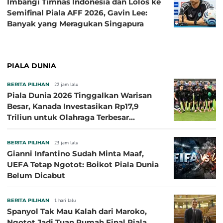
Imbangi Timnas Indonesia dan Lolos ke
Semifinal Piala AFF 2026, Gavin Lee:
Banyak yang Meragukan Singapura
PIALA DUNIA
BERITA PILIHAN
22 jam lalu
Piala Dunia 2026 Tinggalkan Warisan
Besar, Kanada Investasikan Rp17,9
Triliun untuk Olahraga Terbesar
Sepanjang Sejarah
BERITA PILIHAN
23 jam lalu
Gianni Infantino Sudah Minta Maaf,
UEFA Tetap Ngotot: Boikot Piala Dunia
Belum Dicabut
BERITA PILIHAN
1 hari lalu
Spanyol Tak Mau Kalah dari Maroko,
Ngotot Jadi Tuan Rumah Final Piala