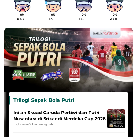
0%
0%
0%
0%
KAGET
ANEH
TAKUT
TAKJUB
Trilogi Sepak Bola Putri
Inilah Skuad Garuda Pertiwi dan Putri
Nusantara di Srikandi Merdeka Cup 2026
Indonesia
2 hari yang lalu