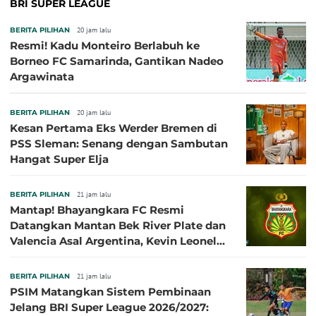
BRI SUPER LEAGUE
BERITA PILIHAN
20 jam lalu
Resmi! Kadu Monteiro Berlabuh ke
Borneo FC Samarinda, Gantikan Nadeo
Argawinata
BERITA PILIHAN
20 jam lalu
Kesan Pertama Eks Werder Bremen di
PSS Sleman: Senang dengan Sambutan
Hangat Super Elja
BERITA PILIHAN
21 jam lalu
Mantap! Bhayangkara FC Resmi
Datangkan Mantan Bek River Plate dan
Valencia Asal Argentina, Kevin Leonel
Sibille
BERITA PILIHAN
21 jam lalu
PSIM Matangkan Sistem Pembinaan
Jelang BRI Super League 2026/2027: