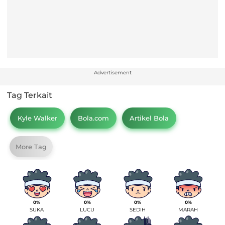
Advertisement
Tag Terkait
Kyle Walker
Bola.com
Artikel Bola
More Tag
0%
0%
0%
0%
SUKA
LUCU
SEDIH
MARAH