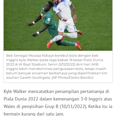
Bek Senegal Moussa Ndiaye berebut bola dengan bek
Inggris Kyle Walker pada laga babak 16 besar Piala Dunia
2022 di Al Bayt Stadium, Senin (5/12/2022) dini hari WIB.
Inggris lebih mendominasi penguasaan bola, tetapi masih
belum banyak ancaman berbahaya yang diperlihatkan tim
asuhan Gareth Southgate. (AP Photo/Darko Bandic)
Kyle Walker mencatatkan penampilan pertamanya di
Piala Dunia 2022 dalam kemenangan 3-0 Inggris atas
Wales di penyisihan Grup B (30/11/2022). Ketika itu ia
bermain kurang dari satu jam.