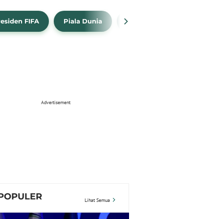
esiden FIFA
Piala Dunia
Luis Figo
FIFA
Advertisement
POPULER
Lihat Semua