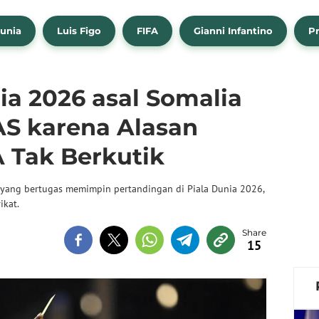
Dunia
Luis Figo
FIFA
Gianni Infantino
Pr
ia 2026 asal Somalia
AS karena Alasan
 Tak Berkutik
, yang bertugas memimpin pertandingan di Piala Dunia 2026,
ikat.
15