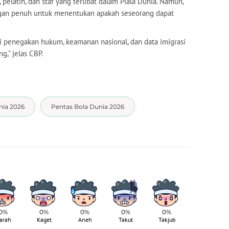
pelatih, dan staf yang terlibat dalam Piala Dunia. Namun,
ngan penuh untuk menentukan apakah seseorang dapat
si penegakan hukum, keamanan nasional, dan data imigrasi
g," jelas CBP.
nia 2026
Pentas Bola Dunia 2026
0%
0%
0%
0%
0%
arah
Kaget
Aneh
Takut
Takjub