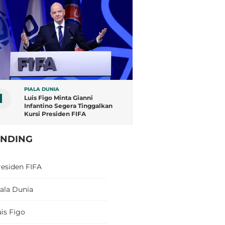
PIALA DUNIA
1
Luis Figo Minta Gianni
Infantino Segera Tinggalkan
Kursi Presiden FIFA
ENDING
residen FIFA
iala Dunia
uis Figo