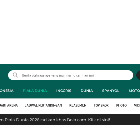
ONESIA
PIALA DUNIA
INGGRIS
DUNIA
SPANYOL
MOTO
DARI ARENA
JADWAL PERTANDINGAN
KLASEMEN
TOP SKOR
PHOTO
VID
 Piala Dunia 2026 racikan khas Bola.com. Klik di sini!