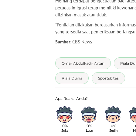
Memang terdapat pengecualian bagi atlet, 
petugas imigrasi tetap memiliki kewena
diizinkan masuk atau tidak.
"Penilaian dilakukan berdasarkan informa
yang tersedia saat pemeriksaan berlangsun
Sumber
: CBS News
Omar Abdulkadir Artan
Piala Du
Piala Dunia
Sportsbites
0%
0%
0%
Suka
Lucu
Sedih
M