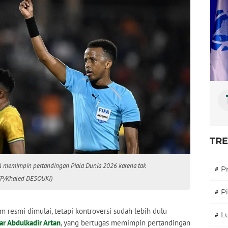
TR
tal memimpin pertandingan Piala Dunia 2026 karena tak
#
P
AFP/Khaled DESOUKI)
#
P
 resmi dimulai, tetapi kontroversi sudah lebih dulu
#
L
r Abdulkadir Artan
, yang bertugas memimpin pertandingan