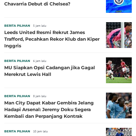
Chavarria Debut di Chelsea?
BERITA PILIHAN
5 jam lalu
Leeds United Resmi Rekrut James
Trafford, Pecahkan Rekor Klub dan Kiper
Inggris
BERITA PILIHAN
6 jam lalu
MU Siapkan Opsi Cadangan jika Gagal
Merekrut Lewis Hall
BERITA PILIHAN
8 jam lalu
Man City Dapat Kabar Gembira Jelang
Hadapi Arsenal: Jeremy Doku Segera
Kembali dan Perpanjang Kontrak
BERITA PILIHAN
10 jam lalu