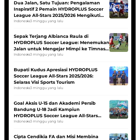
Dua Jalan, Satu Tujuan: Pengalaman
Inspiratif 2 Pemain HYDROPLUS Soccer
League All-Stars 2025/2026 Mengikuti
Seleksi Timnas Indonesia Putri
Indonesia
3 minggu yang lalu
Sepak Terjang Albianca Raula di
HYDROPLUS Soccer League: Menemukan
Jalan untuk Mengejar Mimpi ke Timnas
Indonesia Putri
Indonesia
3 minggu yang lalu
Bupati Kudus Apresiasi HYDROPLUS
Soccer League All-Stars 2025/2026:
Selaras Visi Sports Tourism
Indonesia
3 minggu yang lalu
Goal Aksis U-15 dan Akademi Persib
Bandung U-18 Jadi Kampiun
HYDROPLUS Soccer League All-Stars
2025/2026
Indonesia
3 minggu yang lalu
Cipta Cendikia FA dan Misi Membina