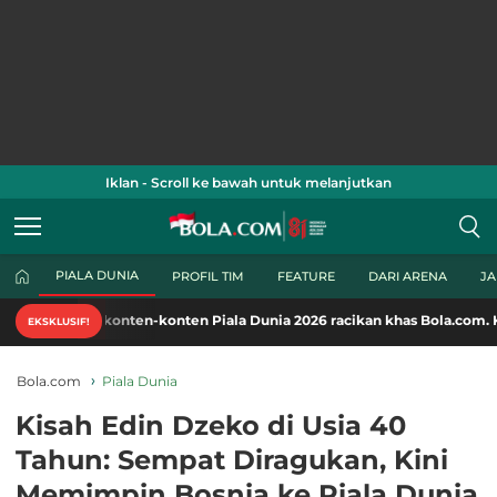
Iklan - Scroll ke bawah untuk melanjutkan
PIALA DUNIA
PROFIL TIM
FEATURE
DARI ARENA
J
konten-konten Piala Dunia 2026 racikan khas Bola.com. Klik di sini!
EKSKLUSIF!
Bola.com
Piala Dunia
Kisah Edin Dzeko di Usia 40
Tahun: Sempat Diragukan, Kini
Memimpin Bosnia ke Piala Dunia