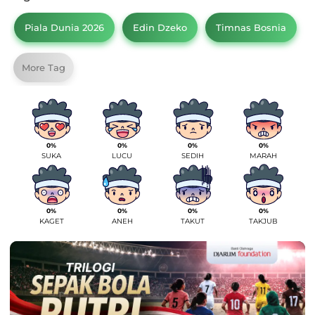
Piala Dunia 2026
Edin Dzeko
Timnas Bosnia
More Tag
0%
0%
0%
0%
SUKA
LUCU
SEDIH
MARAH
0%
0%
0%
0%
KAGET
ANEH
TAKUT
TAKJUB