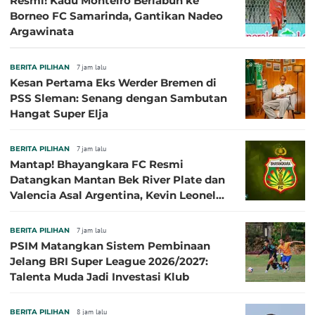
Resmi! Kadu Monteiro Berlabuh ke
Borneo FC Samarinda, Gantikan Nadeo
Argawinata
BERITA PILIHAN
7 jam lalu
Kesan Pertama Eks Werder Bremen di
PSS Sleman: Senang dengan Sambutan
Hangat Super Elja
BERITA PILIHAN
7 jam lalu
Mantap! Bhayangkara FC Resmi
Datangkan Mantan Bek River Plate dan
Valencia Asal Argentina, Kevin Leonel
Sibille
BERITA PILIHAN
7 jam lalu
PSIM Matangkan Sistem Pembinaan
Jelang BRI Super League 2026/2027:
Talenta Muda Jadi Investasi Klub
BERITA PILIHAN
8 jam lalu