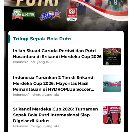
Trilogi Sepak Bola Putri
Inilah Skuad Garuda Pertiwi dan Putri
Nusantara di Srikandi Merdeka Cup 2026
Indonesia
1 hari yang lalu
Indonesia Turunkan 2 Tim di Srikandi
Merdeka Cup 2026: Mayoritas Hasil
Pemantauan di HYDROPLUS Soccer
League
Indonesia
1 minggu yang lalu
Srikandi Merdeka Cup 2026: Turnamen
Sepak Bola Putri Internasional Siap
Digelar di Kudus
Indonesia
1 minggu yang lalu