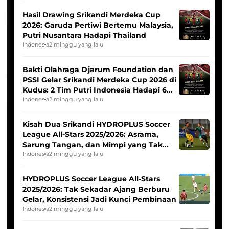
Hasil Drawing Srikandi Merdeka Cup
2026: Garuda Pertiwi Bertemu Malaysia,
Putri Nusantara Hadapi Thailand
Indonesia
2 minggu yang lalu
Bakti Olahraga Djarum Foundation dan
PSSI Gelar Srikandi Merdeka Cup 2026 di
Kudus: 2 Tim Putri Indonesia Hadapi 6
Tim Asia
Indonesia
2 minggu yang lalu
Kisah Dua Srikandi HYDROPLUS Soccer
League All-Stars 2025/2026: Asrama,
Sarung Tangan, dan Mimpi yang Tak
Pernah Padam
Indonesia
2 minggu yang lalu
HYDROPLUS Soccer League All-Stars
2025/2026: Tak Sekadar Ajang Berburu
Gelar, Konsistensi Jadi Kunci Pembinaan
Indonesia
2 minggu yang lalu