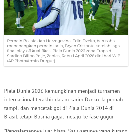
Pemain Bosnia dan Herzegovina, Edin Dzeko, berusaha
menenangkan pemain Italia, Bryan Cristante, setelah laga
final play-off kualifikasi Piala Dunia 2026 zona Eropa di
Stadion Bilino Polje, Zenica, Rabu 1 April 2026 dini hari WIB.
(AP Photo/Armin Durgut)
Piala Dunia 2026 kemungkinan menjadi turnamen
internasional terakhir dalam karier Dzeko. Ia pernah
tampil dan mencetak gol di Piala Dunia 2014 di
Brasil, tetapi Bosnia gagal melaju ke fase gugur.
"Pengalamannya luar biasa. Satu-satunya yang kurang