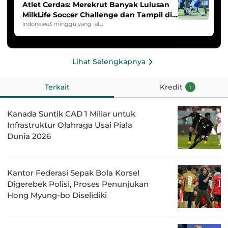
Atlet Cerdas: Merekrut Banyak Lulusan
MilkLife Soccer Challenge dan Tampil di
HYDROPLUS Soccer League
Indonesia
3 minggu yang lalu
Lihat Selengkapnya
Terkait
Kredit
1
Kanada Suntik CAD 1 Miliar untuk
Infrastruktur Olahraga Usai Piala
Dunia 2026
Kantor Federasi Sepak Bola Korsel
Digerebek Polisi, Proses Penunjukan
Hong Myung-bo Diselidiki