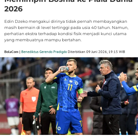
2026
Edin Dzeko mengakui dirinya tidak pernah membayangkan
masih bermain di level tertinggi pada usia 40 tahun. Namun,
perhatian ekstra terhadap kondisi fisik menjadi kunci utama
yang membuatnya mampu bertahan.
BolaCom |
Benediktus Gerendo Pradigdo
Diterbitkan 09 Juni 2026, 19:15 WIB