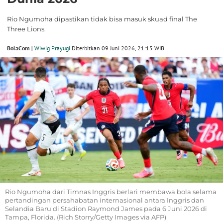
Rio Ngumoha dipastikan tidak bisa masuk skuad final The
Three Lions.
BolaCom |
Wiwig Prayugi
Diterbitkan 09 Juni 2026, 21:15 WIB
Rio Ngumoha dari Timnas Inggris berlari membawa bola selama
pertandingan persahabatan internasional antara Inggris dan
Selandia Baru di Stadion Raymond James pada 6 Juni 2026 di
Tampa, Florida. (Rich Storry/Getty Images via AFP)