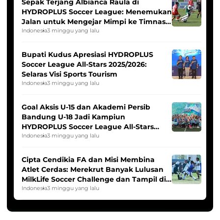
Sepak Terjang Albianca Raula di
HYDROPLUS Soccer League: Menemukan
Jalan untuk Mengejar Mimpi ke Timnas
Indonesia Putri
Indonesia
3 minggu yang lalu
Bupati Kudus Apresiasi HYDROPLUS
Soccer League All-Stars 2025/2026:
Selaras Visi Sports Tourism
Indonesia
3 minggu yang lalu
Goal Aksis U-15 dan Akademi Persib
Bandung U-18 Jadi Kampiun
HYDROPLUS Soccer League All-Stars
2025/2026
Indonesia
3 minggu yang lalu
Cipta Cendikia FA dan Misi Membina
Atlet Cerdas: Merekrut Banyak Lulusan
MilkLife Soccer Challenge dan Tampil di
HYDROPLUS Soccer League
Indonesia
3 minggu yang lalu