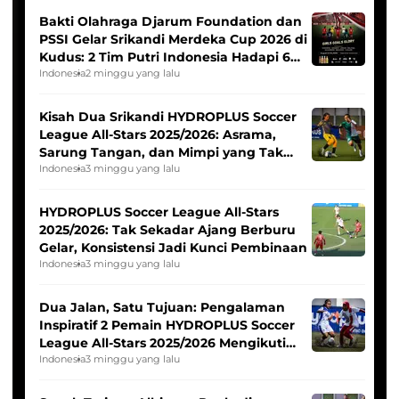
Bakti Olahraga Djarum Foundation dan
PSSI Gelar Srikandi Merdeka Cup 2026 di
Kudus: 2 Tim Putri Indonesia Hadapi 6
Tim Asia
Indonesia
2 minggu yang lalu
Kisah Dua Srikandi HYDROPLUS Soccer
League All-Stars 2025/2026: Asrama,
Sarung Tangan, dan Mimpi yang Tak
Pernah Padam
Indonesia
3 minggu yang lalu
HYDROPLUS Soccer League All-Stars
2025/2026: Tak Sekadar Ajang Berburu
Gelar, Konsistensi Jadi Kunci Pembinaan
Indonesia
3 minggu yang lalu
Dua Jalan, Satu Tujuan: Pengalaman
Inspiratif 2 Pemain HYDROPLUS Soccer
League All-Stars 2025/2026 Mengikuti
Seleksi Timnas Indonesia Putri
Indonesia
3 minggu yang lalu