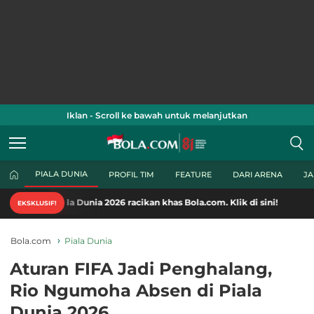
Iklan - Scroll ke bawah untuk melanjutkan
PIALA DUNIA
PROFIL TIM
FEATURE
DARI ARENA
J
a Dunia 2026 racikan khas Bola.com. Klik di sini!
EKSKLUSIF!
Bola.com
Piala Dunia
Aturan FIFA Jadi Penghalang,
Rio Ngumoha Absen di Piala
Dunia 2026