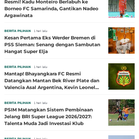
Resmi! Kadu Monteiro Berlabuh ke
Borneo FC Samarinda, Gantikan Nadeo
Argawinata
BERITA PILIHAN
1 hari lalu
Kesan Pertama Eks Werder Bremen di
PSS Sleman: Senang dengan Sambutan
Hangat Super Elja
BERITA PILIHAN
1 hari lalu
Mantap! Bhayangkara FC Resmi
Datangkan Mantan Bek River Plate dan
Valencia Asal Argentina, Kevin Leonel
Sibille
BERITA PILIHAN
1 hari lalu
PSIM Matangkan Sistem Pembinaan
Jelang BRI Super League 2026/2027:
Talenta Muda Jadi Investasi Klub
BERITA PILIHAN
1 hari lalu