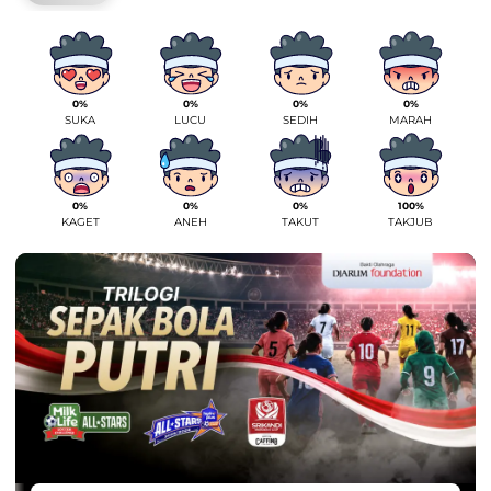
0%
0%
0%
0%
SUKA
LUCU
SEDIH
MARAH
0%
0%
0%
100%
KAGET
ANEH
TAKUT
TAKJUB