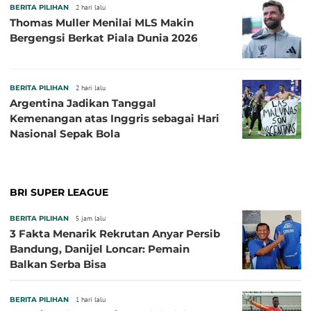
BERITA PILIHAN
2 hari lalu
Thomas Muller Menilai MLS Makin
Bergengsi Berkat Piala Dunia 2026
BERITA PILIHAN
2 hari lalu
Argentina Jadikan Tanggal
Kemenangan atas Inggris sebagai Hari
Nasional Sepak Bola
BRI SUPER LEAGUE
BERITA PILIHAN
5 jam lalu
3 Fakta Menarik Rekrutan Anyar Persib
Bandung, Danijel Loncar: Pemain
Balkan Serba Bisa
BERITA PILIHAN
1 hari lalu