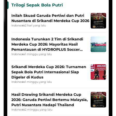
Trilogi Sepak Bola Putri
Inilah Skuad Garuda Pertiwi dan Putri
Nusantara di Srikandi Merdeka Cup 2026
Indonesia
2 hari yang lalu
Indonesia Turunkan 2 Tim di Srikandi
Merdeka Cup 2026: Mayoritas Hasil
Pemantauan di HYDROPLUS Soccer
League
Indonesia
1 minggu yang lalu
Srikandi Merdeka Cup 2026: Turnamen
Sepak Bola Putri Internasional Siap
Digelar di Kudus
Indonesia
1 minggu yang lalu
Hasil Drawing Srikandi Merdeka Cup
2026: Garuda Pertiwi Bertemu Malaysia,
Putri Nusantara Hadapi Thailand
Indonesia
2 minggu yang lalu