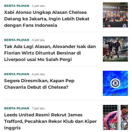
BERITA PILIHAN
2 jam lalu
Xabi Alonso Ungkap Alasan Chelsea
Datang ke Jakarta, Ingin Lebih Dekat
dengan Fans Indonesia
BERITA PILIHAN
4 jam lalu
Tak Ada Lagi Alasan, Alexander Isak dan
Florian Wirtz Dituntut Bersinar di
Liverpool usai Mo Salah Pergi
BERITA PILIHAN
6 jam lalu
Segera Diresmikan, Kapan Pep
Chavarria Debut di Chelsea?
BERITA PILIHAN
7 jam lalu
Leeds United Resmi Rekrut James
Trafford, Pecahkan Rekor Klub dan Kiper
Inggris