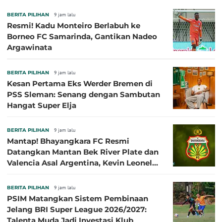
BERITA PILIHAN
9 jam lalu
Resmi! Kadu Monteiro Berlabuh ke
Borneo FC Samarinda, Gantikan Nadeo
Argawinata
BERITA PILIHAN
9 jam lalu
Kesan Pertama Eks Werder Bremen di
PSS Sleman: Senang dengan Sambutan
Hangat Super Elja
BERITA PILIHAN
9 jam lalu
Mantap! Bhayangkara FC Resmi
Datangkan Mantan Bek River Plate dan
Valencia Asal Argentina, Kevin Leonel
Sibille
BERITA PILIHAN
9 jam lalu
PSIM Matangkan Sistem Pembinaan
Jelang BRI Super League 2026/2027:
Talenta Muda Jadi Investasi Klub