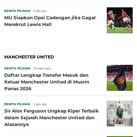
BERITA PILIHAN
8 jam lalu
MU Siapkan Opsi Cadangan jika Gagal
Merekrut Lewis Hall
MANCHESTER UNITED
BERITA PILIHAN
29 menit lalu
Daftar Lengkap Transfer Masuk dan
Keluar Manchester United di Musim
Panas 2026
BERITA PILIHAN
1 jam lalu
Sir Alex Ferguson Ungkap Kiper Terbaik
dalam Sejarah Manchester United dan
Alasannya