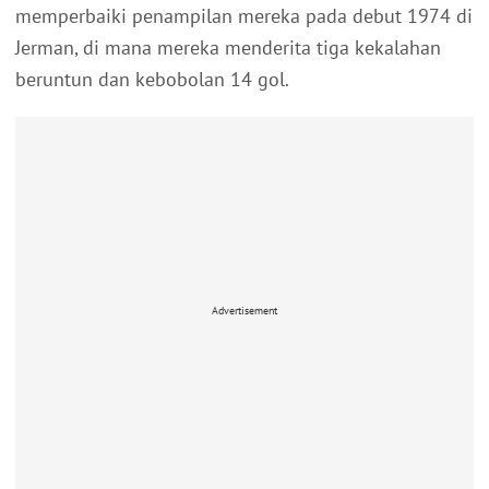
memperbaiki penampilan mereka pada debut 1974 di
Jerman, di mana mereka menderita tiga kekalahan
beruntun dan kebobolan 14 gol.
Advertisement