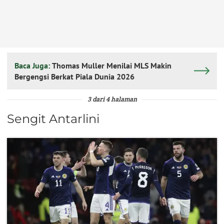
Baca Juga:
Thomas Muller Menilai MLS Makin
Bergengsi Berkat Piala Dunia 2026
3 dari 4 halaman
Sengit Antarlini