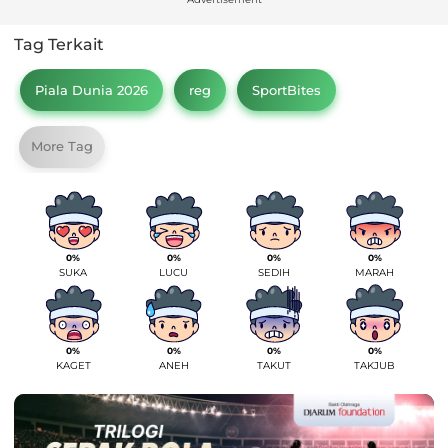
Tag Terkait
Piala Dunia 2026
reg
SportBites
More Tag
0%
0%
0%
0%
SUKA
LUCU
SEDIH
MARAH
0%
0%
0%
0%
KAGET
ANEH
TAKUT
TAKJUB