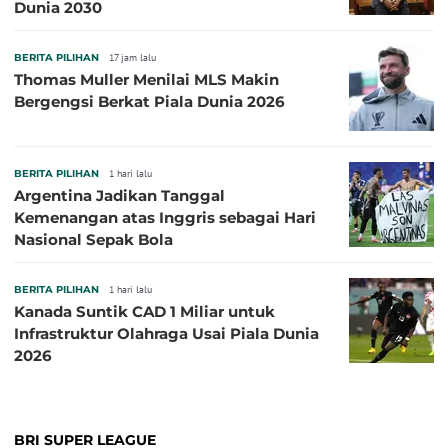
Dunia 2030
BERITA PILIHAN
17 jam lalu
Thomas Muller Menilai MLS Makin
Bergengsi Berkat Piala Dunia 2026
BERITA PILIHAN
1 hari lalu
Argentina Jadikan Tanggal
Kemenangan atas Inggris sebagai Hari
Nasional Sepak Bola
BERITA PILIHAN
1 hari lalu
Kanada Suntik CAD 1 Miliar untuk
Infrastruktur Olahraga Usai Piala Dunia
2026
BRI SUPER LEAGUE