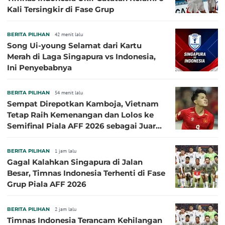
Kali Tersingkir di Fase Grup
BERITA PILIHAN
42 menit lalu
Song Ui-young Selamat dari Kartu
Merah di Laga Singapura vs Indonesia,
Ini Penyebabnya
BERITA PILIHAN
54 menit lalu
Sempat Direpotkan Kamboja, Vietnam
Tetap Raih Kemenangan dan Lolos ke
Semifinal Piala AFF 2026 sebagai Juara
Grup A
BERITA PILIHAN
1 jam lalu
Gagal Kalahkan Singapura di Jalan
Besar, Timnas Indonesia Terhenti di Fase
Grup Piala AFF 2026
BERITA PILIHAN
2 jam lalu
Timnas Indonesia Terancam Kehilangan