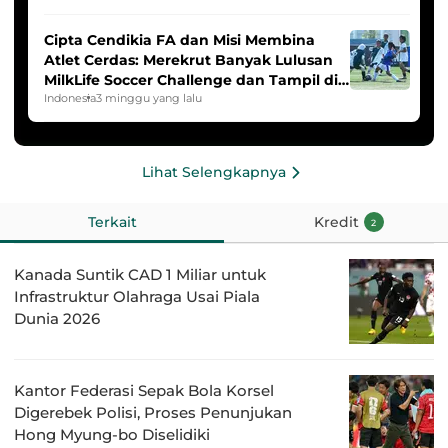
Cipta Cendikia FA dan Misi Membina
Atlet Cerdas: Merekrut Banyak Lulusan
MilkLife Soccer Challenge dan Tampil di
HYDROPLUS Soccer League
Indonesia
3 minggu yang lalu
Lihat Selengkapnya
Terkait
Kredit
2
Kanada Suntik CAD 1 Miliar untuk
Infrastruktur Olahraga Usai Piala
Dunia 2026
Kantor Federasi Sepak Bola Korsel
Digerebek Polisi, Proses Penunjukan
Hong Myung-bo Diselidiki