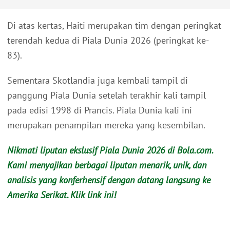
Di atas kertas, Haiti merupakan tim dengan peringkat
terendah kedua di Piala Dunia 2026 (peringkat ke-
83).
Sementara Skotlandia juga kembali tampil di
panggung Piala Dunia setelah terakhir kali tampil
pada edisi 1998 di Prancis. Piala Dunia kali ini
merupakan penampilan mereka yang kesembilan.
Nikmati liputan ekslusif Piala Dunia 2026 di Bola.com.
Kami menyajikan berbagai liputan menarik, unik, dan
analisis yang konferhensif dengan datang langsung ke
Amerika Serikat. Klik link ini!