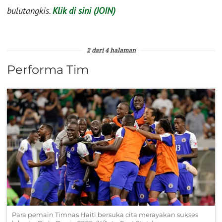
bulutangkis.
Klik di sini (JOIN)
2 dari 4 halaman
Performa Tim
Para pemain Timnas Haiti bersuka cita merayakan sukses