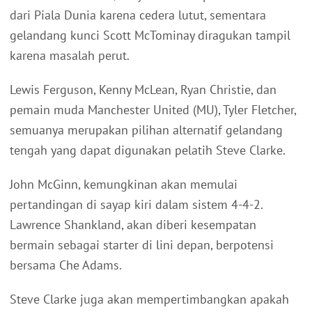
dari Piala Dunia karena cedera lutut, sementara
gelandang kunci Scott McTominay diragukan tampil
karena masalah perut.
Lewis Ferguson, Kenny McLean, Ryan Christie, dan
pemain muda Manchester United (MU), Tyler Fletcher,
semuanya merupakan pilihan alternatif gelandang
tengah yang dapat digunakan pelatih Steve Clarke.
John McGinn, kemungkinan akan memulai
pertandingan di sayap kiri dalam sistem 4-4-2.
Lawrence Shankland, akan diberi kesempatan
bermain sebagai starter di lini depan, berpotensi
bersama Che Adams.
Steve Clarke juga akan mempertimbangkan apakah