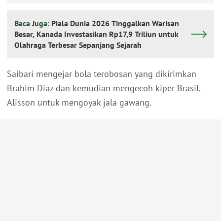
Baca Juga:
Piala Dunia 2026 Tinggalkan Warisan
Besar, Kanada Investasikan Rp17,9 Triliun untuk
Olahraga Terbesar Sepanjang Sejarah
Saibari mengejar bola terobosan yang dikirimkan
Brahim Diaz dan kemudian mengecoh kiper Brasil,
Alisson untuk mengoyak jala gawang.