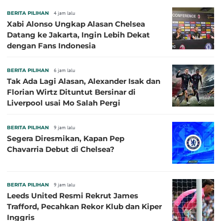
BERITA PILIHAN
4 jam lalu
Xabi Alonso Ungkap Alasan Chelsea
Datang ke Jakarta, Ingin Lebih Dekat
dengan Fans Indonesia
BERITA PILIHAN
6 jam lalu
Tak Ada Lagi Alasan, Alexander Isak dan
Florian Wirtz Dituntut Bersinar di
Liverpool usai Mo Salah Pergi
BERITA PILIHAN
9 jam lalu
Segera Diresmikan, Kapan Pep
Chavarria Debut di Chelsea?
BERITA PILIHAN
9 jam lalu
Leeds United Resmi Rekrut James
Trafford, Pecahkan Rekor Klub dan Kiper
Inggris