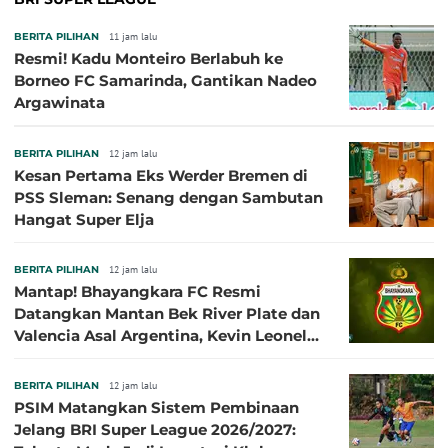
BERITA PILIHAN
11 jam lalu
Resmi! Kadu Monteiro Berlabuh ke
Borneo FC Samarinda, Gantikan Nadeo
Argawinata
BERITA PILIHAN
12 jam lalu
Kesan Pertama Eks Werder Bremen di
PSS Sleman: Senang dengan Sambutan
Hangat Super Elja
BERITA PILIHAN
12 jam lalu
Mantap! Bhayangkara FC Resmi
Datangkan Mantan Bek River Plate dan
Valencia Asal Argentina, Kevin Leonel
Sibille
BERITA PILIHAN
12 jam lalu
PSIM Matangkan Sistem Pembinaan
Jelang BRI Super League 2026/2027: