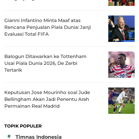
Gianni Infantino Minta Maaf atas
Rencana Penjualan Piala Dunia: Janji
Evaluasi Total FIFA
Balogun Ditawarkan ke Tottenham
Usai Piala Dunia 2026, De Zerbi
Tertarik
Keputusan Jose Mourinho soal Jude
Bellingham Akan Jadi Penentu Arah
Permainan Real Madrid
TOPIK POPULER
#
Timnas Indonesia