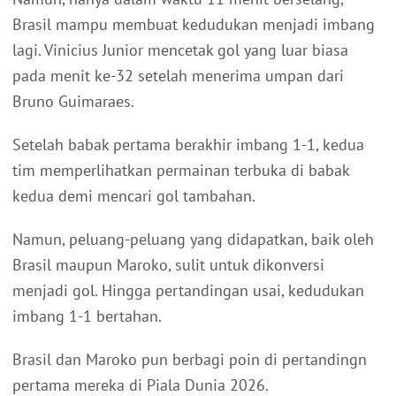
Brasil mampu membuat kedudukan menjadi imbang
lagi. Vinicius Junior mencetak gol yang luar biasa
pada menit ke-32 setelah menerima umpan dari
Bruno Guimaraes.
Setelah babak pertama berakhir imbang 1-1, kedua
tim memperlihatkan permainan terbuka di babak
kedua demi mencari gol tambahan.
Namun, peluang-peluang yang didapatkan, baik oleh
Brasil maupun Maroko, sulit untuk dikonversi
menjadi gol. Hingga pertandingan usai, kedudukan
imbang 1-1 bertahan.
Brasil dan Maroko pun berbagi poin di pertandingn
pertama mereka di Piala Dunia 2026.