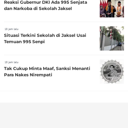
Reaksi Gubernur DKI Ada 995 Senjata
dan Narkoba di Sekolah Jaksel
18 jam lalu
Situasi Terkini Sekolah di Jaksel Usai
Temuan 995 Senpi
18 jam lalu
Tak Cukup Minta Maaf, Sanksi Menanti
Para Nakes Nirempati