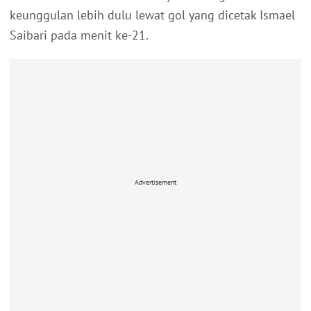
keunggulan lebih dulu lewat gol yang dicetak Ismael
Saibari pada menit ke-21.
Advertisement