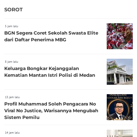
SOROT
5 jam lalu
BGN Segera Coret Sekolah Swasta Elite
dari Daftar Penerima MBG
8 jam lalu
Keluarga Bongkar Kejanggalan
Kematian Mantan Istri Polisi di Medan
13 jam lalu
Profil Muhammad Soleh Pengacara No
Viral No Justice, Warisannya Mengubah
Sistem Pemilu
14 jam lalu