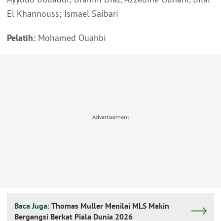
El Khannouss; Ismael Saibari
Pelatih:
Mohamed Ouahbi
Advertisement
Baca Juga:
Thomas Muller Menilai MLS Makin
Bergengsi Berkat Piala Dunia 2026