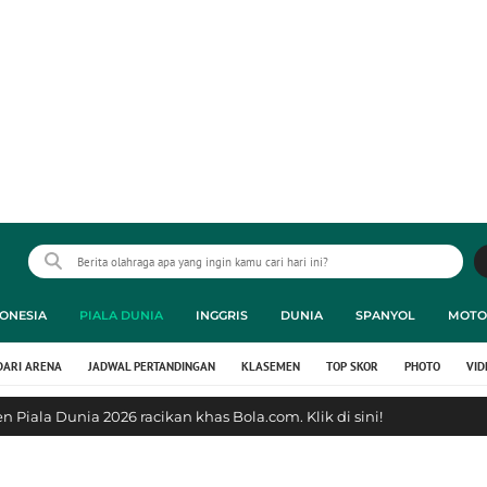
ONESIA
PIALA DUNIA
INGGRIS
DUNIA
SPANYOL
MOTO
DARI ARENA
JADWAL PERTANDINGAN
KLASEMEN
TOP SKOR
PHOTO
VID
 Piala Dunia 2026 racikan khas Bola.com. Klik di sini!