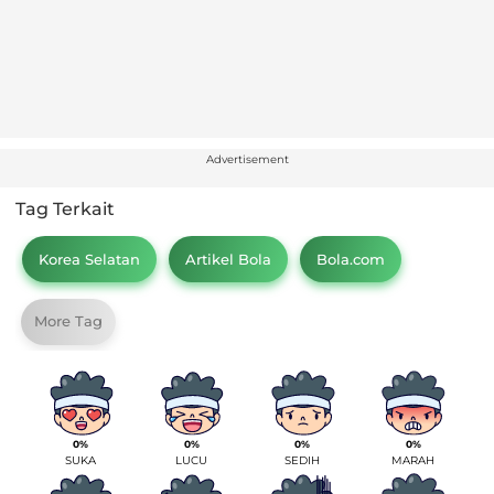
Advertisement
Tag Terkait
Korea Selatan
Artikel Bola
Bola.com
More Tag
0%
0%
0%
0%
SUKA
LUCU
SEDIH
MARAH