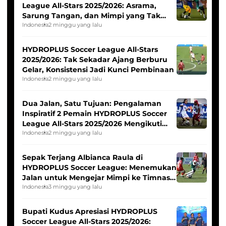
League All-Stars 2025/2026: Asrama,
Sarung Tangan, dan Mimpi yang Tak
Pernah Padam
Indonesia
2 minggu yang lalu
HYDROPLUS Soccer League All-Stars
2025/2026: Tak Sekadar Ajang Berburu
Gelar, Konsistensi Jadi Kunci Pembinaan
Indonesia
2 minggu yang lalu
Dua Jalan, Satu Tujuan: Pengalaman
Inspiratif 2 Pemain HYDROPLUS Soccer
League All-Stars 2025/2026 Mengikuti
Seleksi Timnas Indonesia Putri
Indonesia
2 minggu yang lalu
Sepak Terjang Albianca Raula di
HYDROPLUS Soccer League: Menemukan
Jalan untuk Mengejar Mimpi ke Timnas
Indonesia Putri
Indonesia
3 minggu yang lalu
Bupati Kudus Apresiasi HYDROPLUS
Soccer League All-Stars 2025/2026: