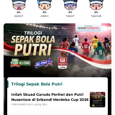
0%
0%
0%
0%
KAGET
ANEH
TAKUT
TAKJUB
Trilogi Sepak Bola Putri
Inilah Skuad Garuda Pertiwi dan Putri
Nusantara di Srikandi Merdeka Cup 2026
Indonesia
14 jam yang lalu