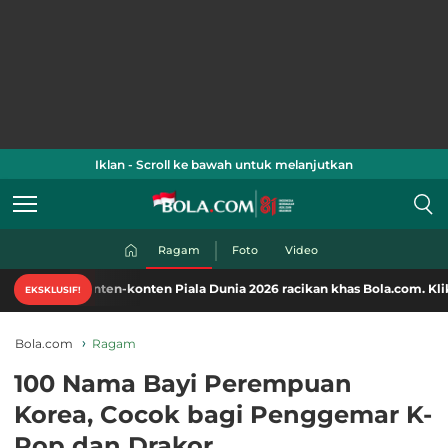
Iklan - Scroll ke bawah untuk melanjutkan
Ragam
Foto
Video
ten-konten Piala Dunia 2026 racikan khas Bola.com. Klik di sini!
EKSKLUSIF!
Bola.com
Ragam
100 Nama Bayi Perempuan
Korea, Cocok bagi Penggemar K-
Pop dan Drakor