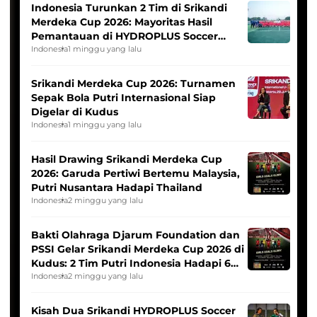
Indonesia Turunkan 2 Tim di Srikandi
Merdeka Cup 2026: Mayoritas Hasil
Pemantauan di HYDROPLUS Soccer
League
Indonesia
1 minggu yang lalu
Srikandi Merdeka Cup 2026: Turnamen
Sepak Bola Putri Internasional Siap
Digelar di Kudus
Indonesia
1 minggu yang lalu
Hasil Drawing Srikandi Merdeka Cup
2026: Garuda Pertiwi Bertemu Malaysia,
Putri Nusantara Hadapi Thailand
Indonesia
2 minggu yang lalu
Bakti Olahraga Djarum Foundation dan
PSSI Gelar Srikandi Merdeka Cup 2026 di
Kudus: 2 Tim Putri Indonesia Hadapi 6
Tim Asia
Indonesia
2 minggu yang lalu
Kisah Dua Srikandi HYDROPLUS Soccer