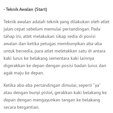
- Teknik Awalan (Start)
Teknik awalan adalah teknik yang dilakukan oleh atlet
jalan cepat sebelum memulai pertandingan. Pada
tahap ini, atlet melakukan sikap sedia di posisi
awalan dan ketika petugas membunyikan aba-aba
untuk bersedia, para atlet meletakkan satu di antara
kaki lurus ke belakang sementara kaki lainnya
digerakkan ke depan dengan posisi badan lurus dan
agak maju ke depan.
Ketika aba-aba pertandingan dimulai, seperti "ya"
atau dengan bunyi pistol, gerakkan kaki belakang ke
depan dengan mengayunkan tangan ke belakang
secara bergantian.