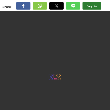
Share :
Copy Link