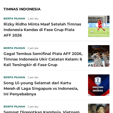
TIMNAS INDONESIA
BERITA PILIHAN
2 jam lalu
Rizky Ridho Minta Maaf Setelah Timnas
Indonesia Kandas di Fase Grup Piala
AFF 2026
BERITA PILIHAN
2 jam lalu
Gagal Tembus Semifinal Piala AFF 2026,
Timnas Indonesia Ukir Catatan Kelam: 6
Kali Tersingkir di Fase Grup
BERITA PILIHAN
2 jam lalu
Song Ui-young Selamat dari Kartu
Merah di Laga Singapura vs Indonesia,
Ini Penyebabnya
BERITA PILIHAN
2 jam lalu
Sempat Direpotkan Kamboja, Vietnam