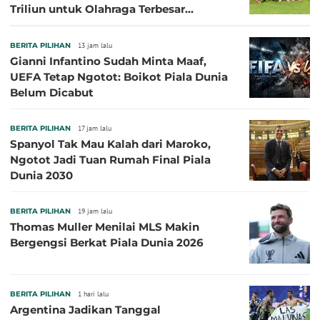
Triliun untuk Olahraga Terbesar
Sepanjang Sejarah
BERITA PILIHAN
13 jam lalu
Gianni Infantino Sudah Minta Maaf,
UEFA Tetap Ngotot: Boikot Piala Dunia
Belum Dicabut
BERITA PILIHAN
17 jam lalu
Spanyol Tak Mau Kalah dari Maroko,
Ngotot Jadi Tuan Rumah Final Piala
Dunia 2030
BERITA PILIHAN
19 jam lalu
Thomas Muller Menilai MLS Makin
Bergengsi Berkat Piala Dunia 2026
BERITA PILIHAN
1 hari lalu
Argentina Jadikan Tanggal