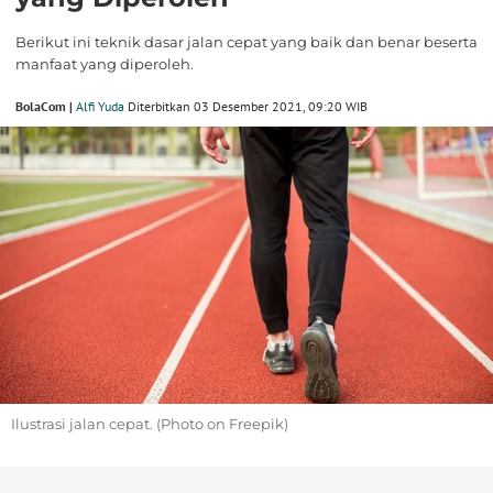
Berikut ini teknik dasar jalan cepat yang baik dan benar beserta
manfaat yang diperoleh.
BolaCom |
Alfi Yuda
Diterbitkan 03 Desember 2021, 09:20 WIB
Ilustrasi jalan cepat. (Photo on Freepik)