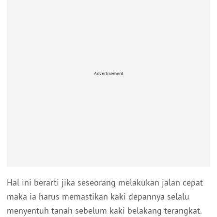
Advertisement
Hal ini berarti jika seseorang melakukan jalan cepat
maka ia harus memastikan kaki depannya selalu
menyentuh tanah sebelum kaki belakang terangkat.