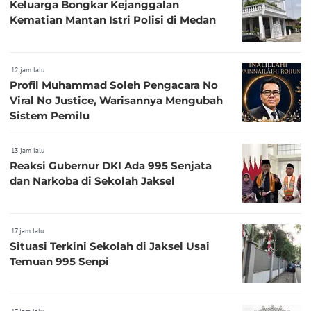
Keluarga Bongkar Kejanggalan
Kematian Mantan Istri Polisi di Medan
12 jam lalu
Profil Muhammad Soleh Pengacara No
Viral No Justice, Warisannya Mengubah
Sistem Pemilu
13 jam lalu
Reaksi Gubernur DKI Ada 995 Senjata
dan Narkoba di Sekolah Jaksel
17 jam lalu
Situasi Terkini Sekolah di Jaksel Usai
Temuan 995 Senpi