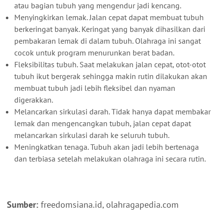
atau bagian tubuh yang mengendur jadi kencang.
Menyingkirkan lemak. Jalan cepat dapat membuat tubuh
berkeringat banyak. Keringat yang banyak dihasilkan dari
pembakaran lemak di dalam tubuh. Olahraga ini sangat
cocok untuk program menurunkan berat badan.
Fleksibilitas tubuh. Saat melakukan jalan cepat, otot-otot
tubuh ikut bergerak sehingga makin rutin dilakukan akan
membuat tubuh jadi lebih fleksibel dan nyaman
digerakkan.
Melancarkan sirkulasi darah. Tidak hanya dapat membakar
lemak dan mengencangkan tubuh, jalan cepat dapat
melancarkan sirkulasi darah ke seluruh tubuh.
Meningkatkan tenaga. Tubuh akan jadi lebih bertenaga
dan terbiasa setelah melakukan olahraga ini secara rutin.
Sumber:
freedomsiana.id, olahragapedia.com