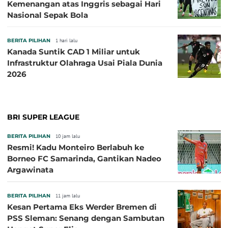
Kemenangan atas Inggris sebagai Hari
Nasional Sepak Bola
BERITA PILIHAN
1 hari lalu
Kanada Suntik CAD 1 Miliar untuk
Infrastruktur Olahraga Usai Piala Dunia
2026
BRI SUPER LEAGUE
BERITA PILIHAN
10 jam lalu
Resmi! Kadu Monteiro Berlabuh ke
Borneo FC Samarinda, Gantikan Nadeo
Argawinata
BERITA PILIHAN
11 jam lalu
Kesan Pertama Eks Werder Bremen di
PSS Sleman: Senang dengan Sambutan