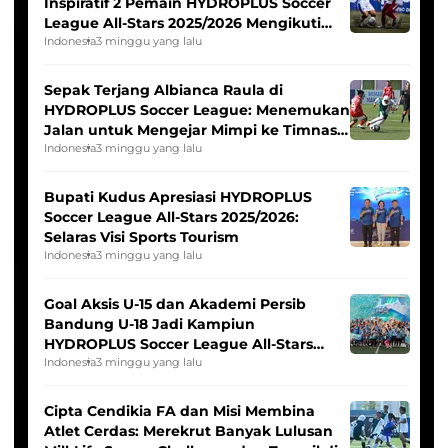
Inspiratif 2 Pemain HYDROPLUS Soccer
League All-Stars 2025/2026 Mengikuti
Seleksi Timnas Indonesia Putri
Indonesia
3 minggu yang lalu
Sepak Terjang Albianca Raula di
HYDROPLUS Soccer League: Menemukan
Jalan untuk Mengejar Mimpi ke Timnas
Indonesia Putri
Indonesia
3 minggu yang lalu
Bupati Kudus Apresiasi HYDROPLUS
Soccer League All-Stars 2025/2026:
Selaras Visi Sports Tourism
Indonesia
3 minggu yang lalu
Goal Aksis U-15 dan Akademi Persib
Bandung U-18 Jadi Kampiun
HYDROPLUS Soccer League All-Stars
2025/2026
Indonesia
3 minggu yang lalu
Cipta Cendikia FA dan Misi Membina
Atlet Cerdas: Merekrut Banyak Lulusan