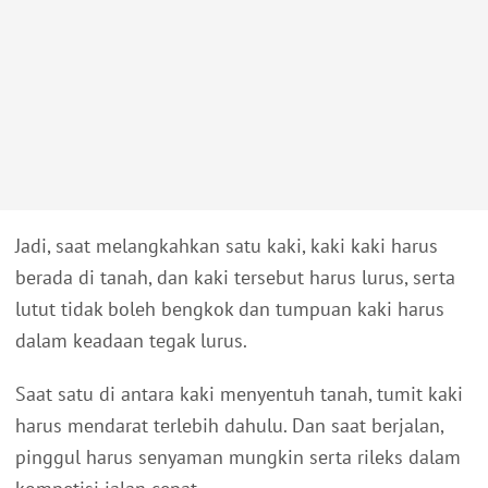
Jadi, saat melangkahkan satu kaki, kaki kaki harus
berada di tanah, dan kaki tersebut harus lurus, serta
lutut tidak boleh bengkok dan tumpuan kaki harus
dalam keadaan tegak lurus.
Saat satu di antara kaki menyentuh tanah, tumit kaki
harus mendarat terlebih dahulu. Dan saat berjalan,
pinggul harus senyaman mungkin serta rileks dalam