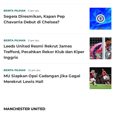
BERITA PILIHAN
8 jam lalu
Segera Diresmikan, Kapan Pep
Chavarria Debut di Chelsea?
BERITA PILIHAN
8 jam lalu
Leeds United Resmi Rekrut James
Trafford, Pecahkan Rekor Klub dan Kiper
Inggris
BERITA PILIHAN
10 jam lalu
MU Siapkan Opsi Cadangan jika Gagal
Merekrut Lewis Hall
MANCHESTER UNITED