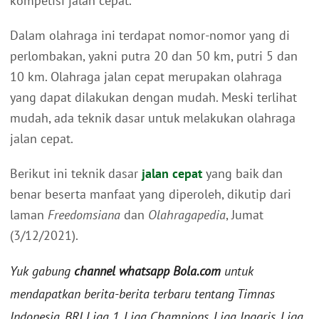
kompetisi jalan cepat.
Dalam olahraga ini terdapat nomor-nomor yang di
perlombakan, yakni putra 20 dan 50 km, putri 5 dan
10 km. Olahraga jalan cepat merupakan olahraga
yang dapat dilakukan dengan mudah. Meski terlihat
mudah, ada teknik dasar untuk melakukan olahraga
jalan cepat.
Berikut ini teknik dasar
jalan cepat
yang baik dan
benar beserta manfaat yang diperoleh, dikutip dari
laman
Freedomsiana
dan
Olahragapedia
, Jumat
(3/12/2021).
Yuk gabung
channel whatsapp Bola.com
untuk
mendapatkan berita-berita terbaru tentang Timnas
Indonesia, BRI Liga 1, Liga Champions, Liga Inggris, Liga